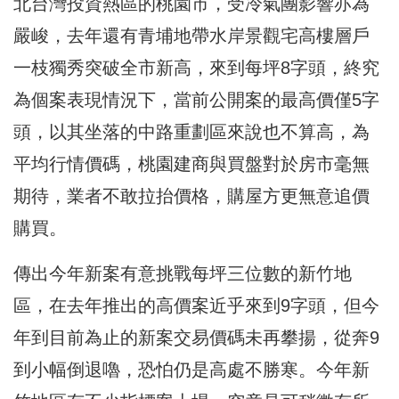
北台灣投資熱區的桃園市，受冷氣團影響亦為
嚴峻，去年還有青埔地帶水岸景觀宅高樓層戶
一枝獨秀突破全市新高，來到每坪8字頭，終究
為個案表現情況下，當前公開案的最高價僅5字
頭，以其坐落的中路重劃區來說也不算高，為
平均行情價碼，桃園建商與買盤對於房市毫無
期待，業者不敢拉抬價格，購屋方更無意追價
購買。
傳出今年新案有意挑戰每坪三位數的新竹地
區，在去年推出的高價案近乎來到9字頭，但今
年到目前為止的新案交易價碼未再攀揚，從奔9
到小幅倒退嚕，恐怕仍是高處不勝寒。今年新