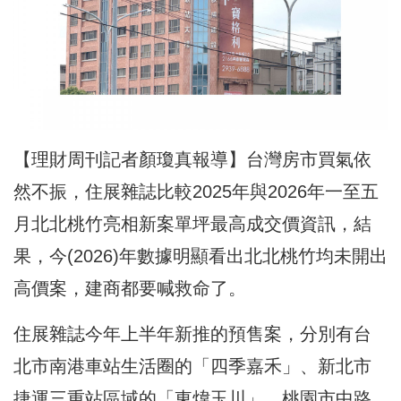
【理財周刊記者顏瓊真報導】台灣房市買氣依
然不振，住展雜誌比較2025年與2026年一至五
月北北桃竹亮相新案單坪最高成交價資訊，結
果，今(2026)年數據明顯看出北北桃竹均未開出
高價案，建商都要喊救命了。
住展雜誌今年上半年新推的預售案，分別有台
北市南港車站生活圈的「四季嘉禾」、新北市
捷運三重站區域的「東煒玉川」、桃園市中路