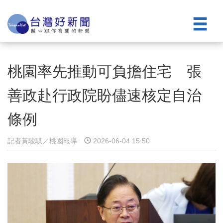
桃園率先推動可負擔住宅 張
善政赴行政院盼儘速核定自治
條例
記者黃駿騏／桃園報導
2026-06-04 15:50