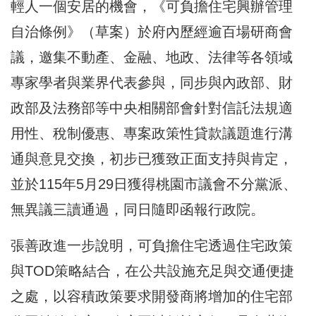
輕人一個安居的機會，《可負擔住宅興辦管理
自治條例》（草案）於府內歷經逾百場研商會
議，邀集不動產、金融、地政、法律等各領域
專家學者與業界代表參與，同步與內政部、財
政部及法務部等中央相關部會針對信託法規適
用性、稅制優惠、專案政策性貸款議題進行溝
通與意見交換，初步已獲致正面支持與肯定，
並於115年5月29日獲得桃園市議會不分黨派、
無異議三讀通過，同日隨即函報行政院。
張善政進一步說明，可負擔住宅透過住宅政策
與TOD策略結合，在公共設施充足與交通便捷
之處，以容積政策要求開發商將增加的住宅部