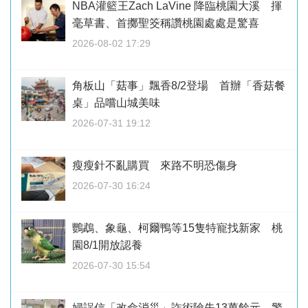
NBA灌籃王Zach LaVine 降臨桃園大溪 揮
毫草書、首擲聖筊稱讚桃園處處是驚喜
2026-08-02 17:29
角板山「菇事」飄香8/2登場 首辦「香菇餐
桌」品嚐山城美味
2026-07-31 19:12
瘦瘦針不亂購買 來路不明恐傷身
2026-07-30 16:24
鸚鵡、象龜、柯爾鴨等15隻特寵找新家 桃
園8/1開放認養
2026-07-30 15:54
婦誤信「改命消災」詐術險失13萬餘元 警