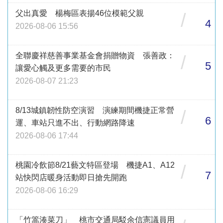
父出真愛 楊梅區表揚46位模範父親
/
4
2026-08-06 15:56
全聯慶祥慈善事業基金會捐贈物資 張善政：
/
5
讓愛心觸及更多需要的市民
2026-08-07 21:23
8/13城鎮韌性防空演習 演練期間機捷正常營
/
6
運、車站只進不出、行動網路降速
2026-08-06 17:44
桃園冷飲節8/21藝文特區登場 機捷A1、A12
/
7
站快閃店暖身活動即日搶先開跑
2026-08-06 16:29
「竹篙湊菜刀」 桃市交通局駁余信憲議員用