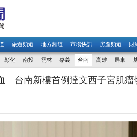
道
旅遊頻道
地方頻道
市場快訊
房產頻道
財
彰化
南投
雲林
嘉義
台南
高雄
屏東
貧血 台南新樓首例達文西子宮肌瘤