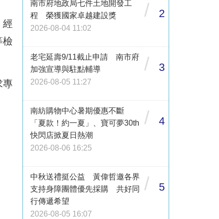
南市府地政局七件土地開發工
/
2
程 榮獲國家卓越建設獎
、經
2026-08-04 11:02
等檢
老宅延壽9/11截止申請 南市府
。
/
3
加強宣導與駐點輔導
2026-08-05 11:27
求專
南紡購物中心暑期優惠不斷
/
4
「夏款！約一夏」、寶可夢30th
快閃店掀夏日熱潮
2026-08-06 16:25
中秋送禮挺公益 黃偉哲邀各界
/
5
支持身障團體優先採購 共好同
行傳遞希望
2026-08-05 16:07