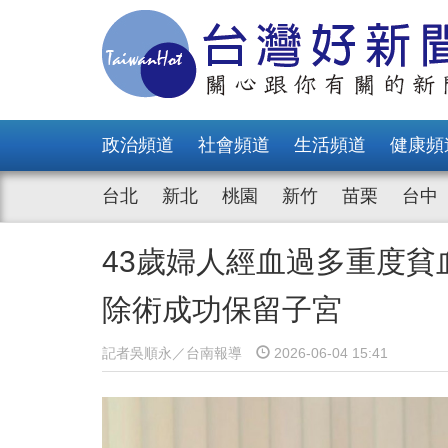
政治頻道
社會頻道
生活頻道
健康頻
台北
新北
桃園
新竹
苗栗
台中
43歲婦人經血過多重度
除術成功保留子宮
記者吳順永／台南報導
2026-06-04 15:41