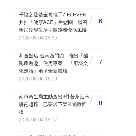
千禧之愛基金會攜手7-ELEVEN
/
6
共推「健康ACE」生態圈 號召
全民改變生活型態遠離慢病風險
2026-08-04 15:35
和逸飯店·台南西門館 推出「酪
/
7
跑農遊趣」住房專案 、「府城文
化走讀」兩項全新體驗
2026-08-06 16:19
南市衛生局主動查出3件苦茶油苯
/
8
駢芘超標 已要求下架並追蹤回
收
2026-08-04 15:17