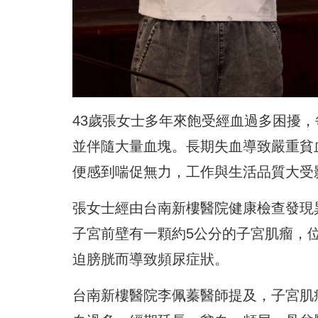
43歲張女士多年來飽受經血過多困擾，
並伴隨大量血塊。長期失血導致嚴重貧血，
便感到喘促無力，工作與生活品質大受
張女士經由台南新樓醫院健康檢查發現
子宮前壁有一顆約5公分的子宮肌瘤，
迫膀胱而導致頻尿症狀。
台南新樓醫院李佩蓁醫師提及，子宮肌