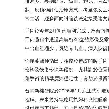
血過多、經期延長、貧血、頻尿、骨盆
狀，應積極評估治療方式，考量張女士
常生活，經多面向討論後決定接受達文
手術於今年2月初已順利完成，為台南
手術過程中透過高解析3D立體影像及
中出血量極少，幾近零出血，病人恢復
李佩蓁醫師指出，相較於傳統開腹手術
較輕及恢復較快等優勢，尤其對於位置
創手術的精準度與穩定性，有助於保留
台南新樓醫院於2026年1月底正式引
程碑。未來將持續應用於婦科良性腫瘤
提供病患更精準、安全且舒適的治療選