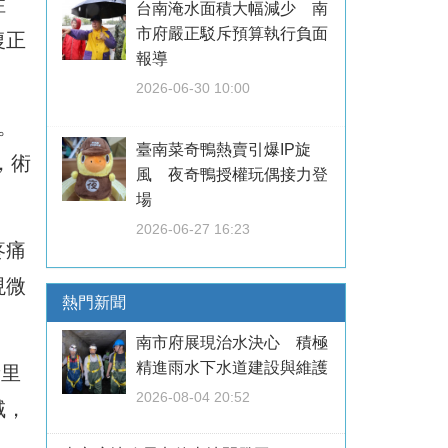
症
台南淹水面積大幅減少 南
市府嚴正駁斥預算執行負面
復正
報導
2026-06-30 10:00
。
臺南菜奇鴨熱賣引爆IP旋
，術
風 夜奇鴨授權玩偶接力登
場
2026-06-27 16:23
疼痛
現微
熱門新聞
南市府展現治水決心 積極
精進雨水下水道建設與維護
新里
2026-08-04 20:52
域，