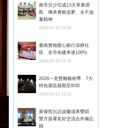
南市兒少完成13天單車環
島 傳承勇敢追夢、永不放
棄精神
2026-07-31 12:02
臺南實物愛心銀行深耕社
區 全市布建率達100%
2026-07-30 12:16
2026一見雙雕藝術季 7大
特色展區展期至8/30
2026-07-23 12:22
黃偉哲出訪波蘭成果豐碩
雙方簽署友好交流合作備忘
錄