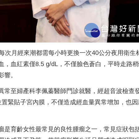
每次月經來潮都需每小時更換一次40公分夜用衛生
血紅素僅8.5 g/dL，不僅臉色蒼白，平時走路
影響。
異常至婦產科李佩蓁醫師門診就醫，經超音波檢查
位置緊貼子宮內膜，不僅造成經血量異常增加，也因
瘤是育齡女性最常見的良性腫瘤之一，常見症狀包