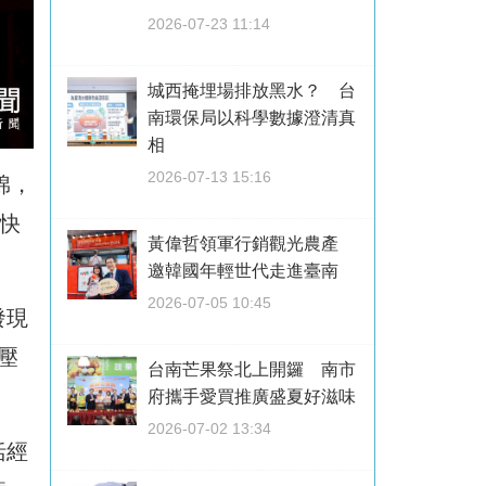
2026-07-23 11:14
城西掩埋場排放黑水？ 台
南環保局以科學數據澄清真
相
2026-07-13 15:16
棉，
稍快
黃偉哲領軍行銷觀光農產
邀韓國年輕世代走進臺南
2026-07-05 10:45
發現
壓
台南芒果祭北上開鑼 南市
府攜手愛買推廣盛夏好滋味
2026-07-02 13:34
括經