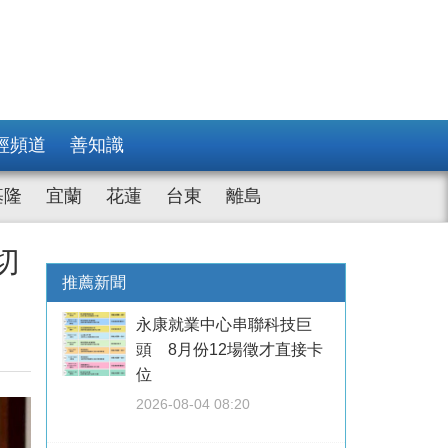
經頻道
善知識
基隆
宜蘭
花蓮
台東
離島
切
推薦新聞
永康就業中心串聯科技巨
頭 8月份12場徵才直接卡
位
2026-08-04 08:20