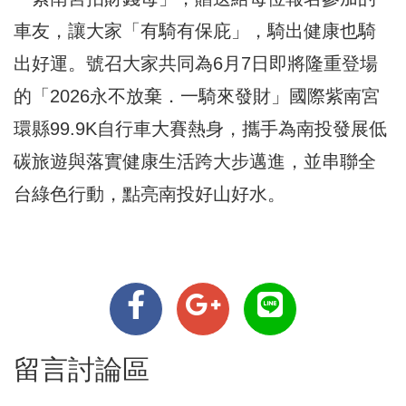
車友，讓大家「有騎有保庇」，騎出健康也騎
出好運。號召大家共同為6月7日即將隆重登場
的「2026永不放棄．一騎來發財」國際紫南宮
環縣99.9K自行車大賽熱身，攜手為南投發展低
碳旅遊與落實健康生活跨大步邁進，並串聯全
台綠色行動，點亮南投好山好水。
留言討論區