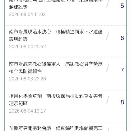
/
5
越建設獎
2026-08-04 11:02
南市府展現治水決心 積極精進雨水下水道建
/
6
設與維護
2026-08-04 20:52
南市府慰問教召後備軍人 感謝教召員辛勞厚
/
7
植全民防衛韌性
2026-08-03 23:26
拒用化學除草劑 南投環保局推動雜草友善管
/
8
理示範區
2026-08-04 13:17
苗縣府召開縣務會議 鍾東錦強調場館朝完工