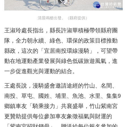
清晨鳴槍出發。（縣府提供）
王淑玲處長指出，縣長許淑華積極帶領縣府團
隊，全力朝永續、綠色、環保的政策目標推動
縣政，這次的「宜居南投環線漫騎」，可望帶
動在地運動產業發展與綠色低碳旅遊風氣，進
一步促進觀光與運動的結合。
王處長說，漫騎盛會邀請途經的竹山、名間、
南投、草屯、國姓、埔里、魚池、水里、集集9
鄉鎮車友「騎乘接力」共襄盛舉，竹山紫南宮
更贊助提供每位參加車友象徵福氣與財運的
「紫南宮招財錢母」，贈送給每位報名參加的