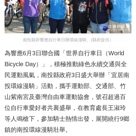
南投縣府響應自行車日辦環線漫騎。(縣府提供）
為響應6月3日聯合國「世界自行車日（World
Bicycle Day）」，積極推動綠色永續交通與全
民運動風氣，南投縣政府3日盛大舉辦「宜居南
投環線漫騎」活動，攜手運動部、交通部、竹
山紫南宮及臺灣自由車運動協會，號召超過百
位自行車愛好者共襄盛舉，在教育處長王淑玲
等人鳴槍下，參加騎士熱情出發，展開繞行9鄉
鎮的南投環線漫騎壯舉。