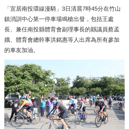
「宜居南投環線漫騎」3日清晨7時45分在竹山
鎮消訓中心第一停車場鳴槍出發，包括王處
長、兼任南投縣體育會副理事長的縣議員蔡孟
娥、體育會總幹事洪銘惠等人出席為所有參加
的車友加油。