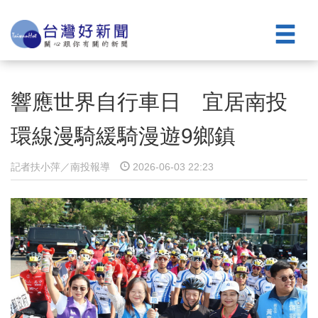
響應世界自行車日 宜居南投
環線漫騎緩騎漫遊9鄉鎮
記者扶小萍／南投報導
2026-06-03 22:23