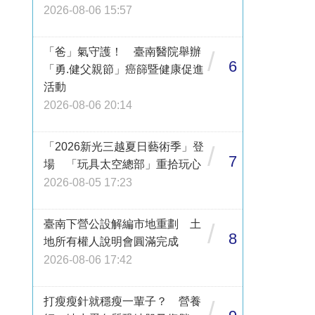
2026-08-06 15:57
「爸」氣守護！ 臺南醫院舉辦
/
6
「勇.健父親節」癌篩暨健康促進
活動
2026-08-06 20:14
「2026新光三越夏日藝術季」登
/
7
場 「玩具太空總部」重拾玩心
2026-08-05 17:23
臺南下營公設解編市地重劃 土
/
8
地所有權人說明會圓滿完成
2026-08-06 17:42
打瘦瘦針就穩瘦一輩子？ 營養
/