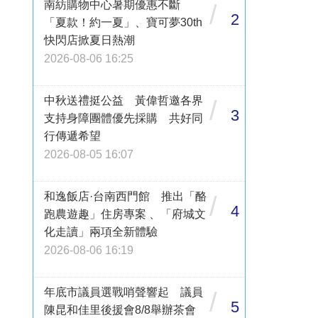
南紡購物中心暑期優惠不斷
/
2
「夏款！約一夏」、寶可夢30th
快閃店掀夏日熱潮
2026-08-06 16:25
中秋送禮挺公益 黃偉哲邀各界
/
3
支持身障團體優先採購 共好同
行傳遞希望
2026-08-05 16:07
和逸飯店·台南西門館 推出「酪
/
4
跑農遊趣」住房專案 、「府城文
化走讀」兩項全新體驗
2026-08-06 16:19
年底市議員選戰哨聲響起 議員
/
5
陳昆和佳里後援會8/8舉辦茶會