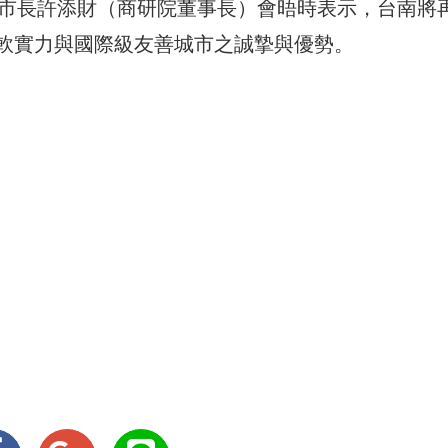
南市長許添財（商研院董事長）會晤時表示，台南將
軟實力與國際級友善城市之誠摯與優勢。