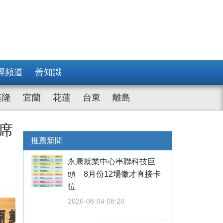
經頻道
善知識
基隆
宜蘭
花蓮
台東
離島
席
推薦新聞
永康就業中心串聯科技巨
頭 8月份12場徵才直接卡
位
2026-08-04 08:20