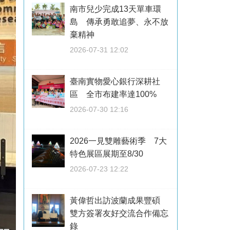
南市兒少完成13天單車環
島 傳承勇敢追夢、永不放
棄精神
2026-07-31 12:02
臺南實物愛心銀行深耕社
區 全市布建率達100%
2026-07-30 12:16
2026一見雙雕藝術季 7大
特色展區展期至8/30
2026-07-23 12:22
黃偉哲出訪波蘭成果豐碩
雙方簽署友好交流合作備忘
錄