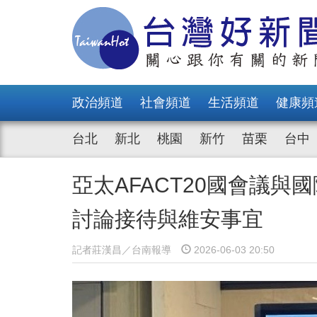
政治頻道
社會頻道
生活頻道
健康頻
台北
新北
桃園
新竹
苗栗
台中
亞太AFACT20國會議
討論接待與維安事宜
記者莊漢昌／台南報導
2026-06-03 20:50