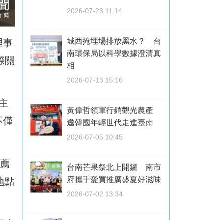
2026-07-23 11:14
城西掩埋場排放黑水？ 台
理事
南環保局以科學數據澄清真
際關
相
2026-07-13 15:16
主
黃偉哲領軍行銷觀光農產
不僅
邀韓國年輕世代走進臺南
2026-07-05 10:45
推薦
台南芒果祭北上開鑼 南市
府攜手愛買推廣盛夏好滋味
地點
2026-07-02 13:34