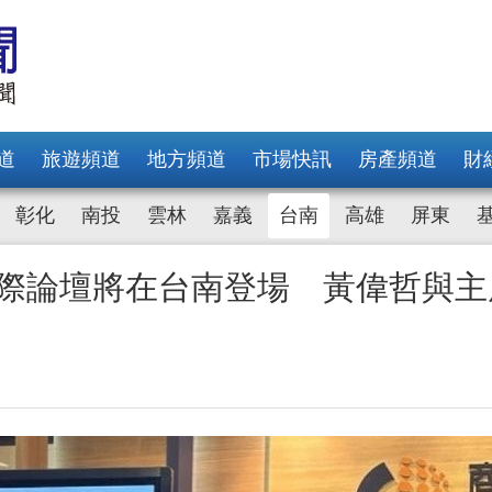
道
旅遊頻道
地方頻道
市場快訊
房產頻道
財
彰化
南投
雲林
嘉義
台南
高雄
屏東
與國際論壇將在台南登場 黃偉哲與主