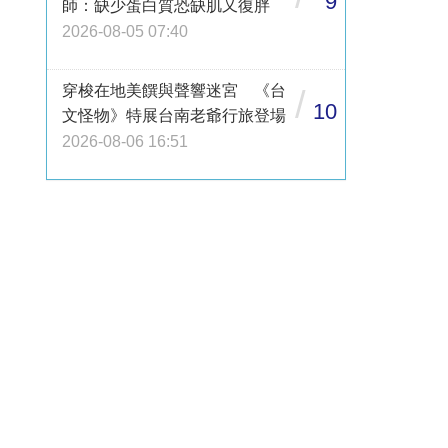
9
師：缺少蛋白質恐缺肌又復胖
2026-08-05 07:40
穿梭在地美饌與聲響迷宮 《台
/
10
文怪物》特展台南老爺行旅登場
2026-08-06 16:51