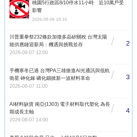
桃園5行政區8/10停水11小時 近10萬戶受
影響
2026-08-06 18:15
川普重拳祭232條款加徵多晶矽關稅 台灣太陽
/
2
能供應鏈迎新局：機遇與挑戰並存
2026-08-07 12:00
手機寒冬已過 台灣PA三雄搶進AI光通訊與低軌
/
3
衛星 砷化鎵 磷化銦掀新一波材料革命
2026-08-07 11:00
AI材料缺貨 南亞(1303) 電子材料取代塑化 為長
/
4
期成長主軸
2026-08-07 14:00