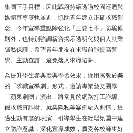
集團下手目標，因此縣府持續透過校園巡迴與
媒體宣導雙軌並進，協助青年建立正確求職觀
念。今年宣導重點除強化「三要七不」防騙原
則外，也特別強調薪資揭示透明化與個人就業
隱私保護，希望青年朋友在求職前能提高警
覺、主動查證，避免落入求職陷阱。
為提升學生參與度與學習效果，採用寓教於樂
的「求職宣導劇」形式，邀請專業藝文團隊
「蘋果劇團」演出，將常見的網路打工詐騙、
假求職真詐財、就業隱私等案例融入劇情，透
過生動有趣的表演，引導學生在輕鬆氛圍中建
立防詐意識，深化宣導成效，廣受各校師生好