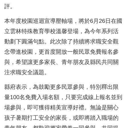
評。
本年度校園巡迴宣導壓軸場，將於6月26日在國
立雲林特殊教育學校溫馨登場，為今年系列活
動劃下圓滿句點。此次除了持續將求職安全觀
念帶進校園，更首度開放一般民眾免費報名參
與，希望讓更多家長、青年朋友及縣民共同關
注求職安全議題。
縣府表示，為鼓勵更多民眾參與，特別釋出限
量100名免費入場名額，只要完成線上報名並到
場參與，即可獲得精美宣導好禮。無論是關心
孩子暑期打工安全的家長，或即將踏入職場的