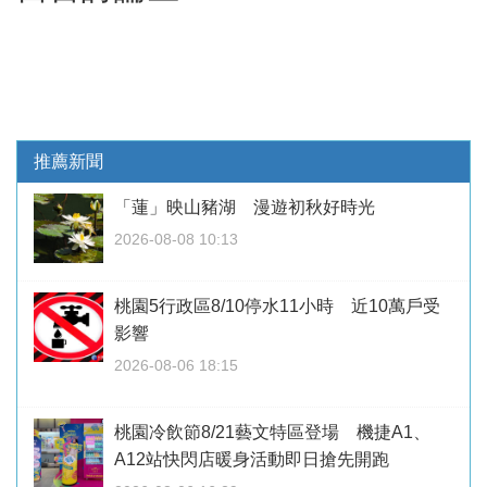
推薦新聞
「蓮」映山豬湖 漫遊初秋好時光
2026-08-08 10:13
桃園5行政區8/10停水11小時 近10萬戶受
影響
2026-08-06 18:15
桃園冷飲節8/21藝文特區登場 機捷A1、
A12站快閃店暖身活動即日搶先開跑