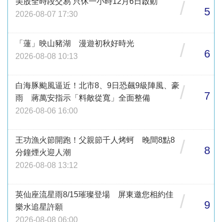
美股全時段交易 只休一小時12月6日啟動
/
5
2026-08-07 17:30
「蓮」映山豬湖 漫遊初秋好時光
/
6
2026-08-08 10:13
白海豚颱風逼近！北市8、9日恐飆9級陣風、豪
/
7
雨 蔣萬安指示「料敵從寬」全面整備
2026-08-06 16:00
王功漁火節開跑！父親節千人烤蚵 晚間8點8
/
8
分鐘煙火迎人潮
2026-08-08 13:12
英仙座流星雨8/15璀璨登場 屏東邀您相約佳
/
9
樂水追星許願
2026-08-08 06:00