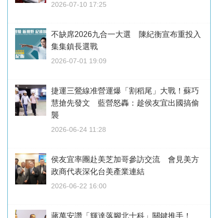
2026-07-10 17:25
不缺席2026九合一大選 陳紀衡宣布重投入
集集鎮長選戰
2026-07-01 19:09
捷運三鶯線准營運爆「割稻尾」大戰！蘇巧
慧搶先發文 藍營怒轟：趁侯友宜出國搞偷
襲
2026-06-24 11:28
侯友宜率團赴美芝加哥參訪交流 會見美方
政商代表深化台美產業連結
2026-06-22 16:00
蔣萬安讚「輝達落腳北士科」關鍵推手！