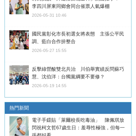
李四川屏東同鄉會同台催票人氣爆棚
2026-05-31 10:46
國民黨彰化市長初選女將表態 主張公平民
調、藍白合作拚整合
2026-05-27 15:55
反擊綠營酸雙北共治 川伯舉實績反問蘇巧
慧、沈伯洋：台獨黨綱要不要修？
2026-05-19 14:55
熱門新聞
電子手鐶貼「萊爾校長吃毒油」 陳佩琪放
閃祝柯文哲67歲生日：羞辱性極強，但每一
張都好看