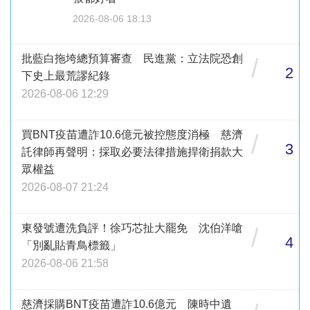
2026-08-06 18:13
批藍白拖垮總預算審查 民進黨：立法院恐創
/
2
下史上最荒謬紀錄
2026-08-06 12:29
買BNT疫苗遭詐10.6億元被控態度消極 慈濟
/
3
託律師再聲明：採取必要法律措施捍衛捐款大
眾權益
2026-08-07 21:24
東發號遭洗負評！徐巧芯扯大罷免 沈伯洋嗆
/
4
「別亂貼青鳥標籤」
2026-08-06 21:58
慈濟採購BNT疫苗遭詐10.6億元 陳時中遺