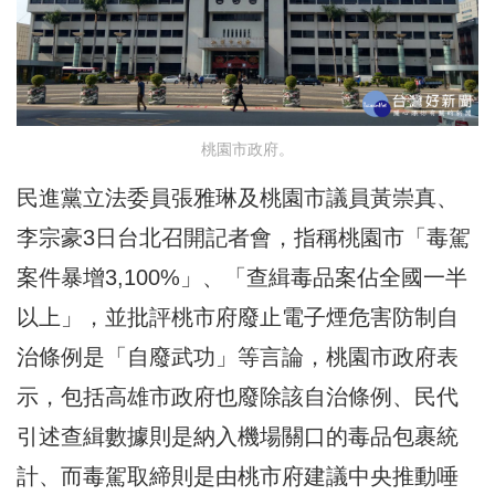
桃園市政府。
民進黨立法委員張雅琳及桃園市議員黃崇真、
李宗豪3日台北召開記者會，指稱桃園市「毒駕
案件暴增3,100%」、「查緝毒品案佔全國一半
以上」，並批評桃市府廢止電子煙危害防制自
治條例是「自廢武功」等言論，桃園市政府表
示，包括高雄市政府也廢除該自治條例、民代
引述查緝數據則是納入機場關口的毒品包裹統
計、而毒駕取締則是由桃市府建議中央推動唾