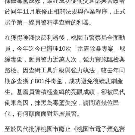
攔截毒駕成效，最終成功促使交通部與警政署
於同年11月底修正相關法規與作業程序，正式
賦予第一線員警精準查緝的利器。
在獲得唾液快篩利器後，桃園市警察局全面動
員，今年迄今已辦理10次「雷霆除暴專案」取
締毒駕，動員警力近萬人次，強力實施臨檢與
路檢。因查緝工具升級與強力執法，較去年同
期多查獲了801件毒駕，成功避免後續悲劇產
生。基層員警積極查緝的亮眼成績，卻被民代
倒果為因，抹黑為毒駕失控，請問這幾位民
代，有何顏面面對基層員警。
至於民代批評桃園市廢止《桃園市電子煙危害