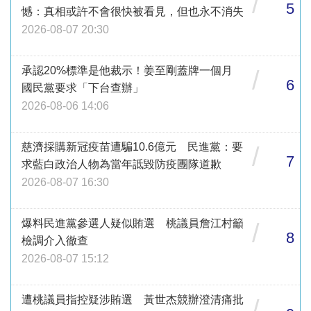
/
5
憾：真相或許不會很快被看見，但也永不消失
2026-08-07 20:30
承認20%標準是他裁示！姜至剛蓋牌一個月
/
6
國民黨要求「下台查辦」
2026-08-06 14:06
慈濟採購新冠疫苗遭騙10.6億元 民進黨：要
/
7
求藍白政治人物為當年詆毀防疫團隊道歉
2026-08-07 16:30
爆料民進黨參選人疑似賄選 桃議員詹江村籲
/
8
檢調介入徹查
2026-08-07 15:12
遭桃議員指控疑涉賄選 黃世杰競辦澄清痛批
/