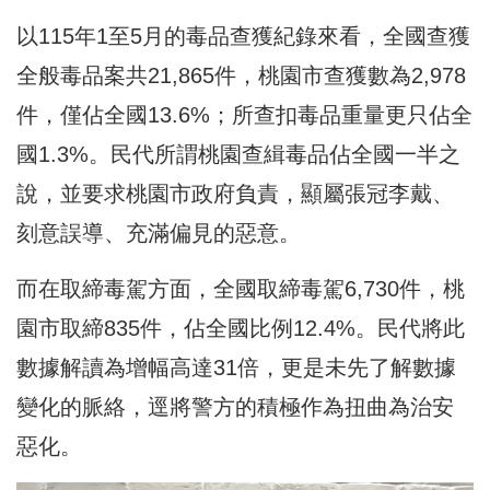
以115年1至5月的毒品查獲紀錄來看，全國查獲
全般毒品案共21,865件，桃園市查獲數為2,978
件，僅佔全國13.6%；所查扣毒品重量更只佔全
國1.3%。民代所謂桃園查緝毒品佔全國一半之
說，並要求桃園市政府負責，顯屬張冠李戴、
刻意誤導、充滿偏見的惡意。
而在取締毒駕方面，全國取締毒駕6,730件，桃
園市取締835件，佔全國比例12.4%。民代將此
數據解讀為增幅高達31倍，更是未先了解數據
變化的脈絡，逕將警方的積極作為扭曲為治安
惡化。