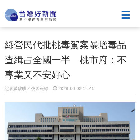
綠營民代批桃毒駕案暴增毒品
查緝占全國一半 桃市府：不
專業又不安好心
記者黃駿騏／桃園報導
2026-06-03 18:41