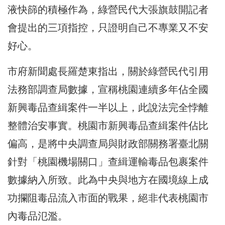
液快篩的積極作為，綠營民代大張旗鼓開記者
會提出的三項指控，只證明自己不專業又不安
好心。
市府新聞處長羅楚東指出，關於綠營民代引用
法務部調查局數據，宣稱桃園連續多年佔全國
新興毒品查緝案件一半以上，此說法完全悖離
整體治安事實。桃園市新興毒品查緝案件佔比
偏高，是將中央調查局與財政部關務署臺北關
針對「桃園機場關口」查緝運輸毒品包裹案件
數據納入所致。此為中央與地方在國境線上成
功攔阻毒品流入市面的戰果，絕非代表桃園市
內毒品氾濫。