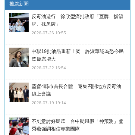
推薦新聞
反毒油遊行 徐欣瑩痛批政府「蓋牌、擋箭
牌、抹黑牌」
2026-07-26 10:55
中聯19批油品重新上架 許淑華認為恐令民
眾疑慮增大
2026-07-22 16:54
藍營4縣市首長合體 邀集召開地方反毒油
線上會議
2026-07-19 19:14
不刻意討好民眾 台中颱風假「神預測」盧
秀燕強調相信專業團隊