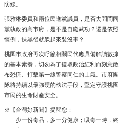
防線。
張雅琳委員和兩位民進黨議員，是否去問問同
黨執政的高市府，是不是自廢武功？還是依照
慣例，抹黑後就躲起來裝沒事？
桃園市政府再次呼籲相關民代應具備解讀數據
的基本素養，切勿為了攫取政治紅利而刻意散
布恐慌、打擊第一線警察同仁的士氣。市府團
隊將持續以最強硬的執法手段，堅定守護桃園
市民的生命財產安全。
※【台灣好新聞】提醒您：
少一份毒品，多一分健康；吸毒一時，終