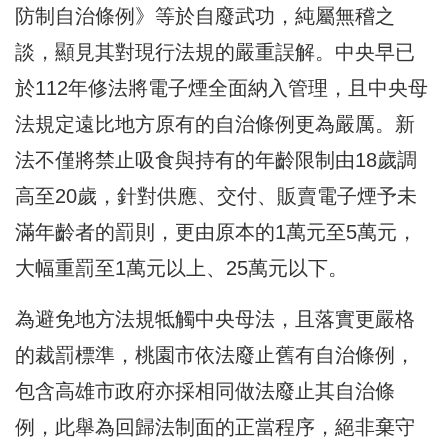
防制自治條例》等於自廢武功，純屬無稽之
談，顯見其對現行法規的嚴重誤解。中央早已
於112年修法將電子煙全面納入管理，且中央母
法規定遠比地方原有的自治條例更為嚴厲。新
法不僅將禁止吸食與持有的年齡限制由18歲調
高至20歲，針對供應、交付、販賣電子煙予未
滿年齡者的罰則，更由原本的1萬元至5萬元，
大幅重罰至1萬元以上、25萬元以下。
為避免地方法規牴觸中央母法，且落實更嚴格
的裁罰標準，桃園市依法廢止舊有自治條例，
包含高雄市政府亦採相同做法廢止其自治條
例，此舉為回歸法制面的正當程序，絕非棄守