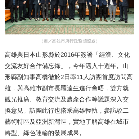
（圖／高雄市府行政暨國際處）
高雄與日本山形縣於2016年簽署「經濟、文化
交流友好合作備忘錄」，今年邁入十週年。山
形縣副知事高橋徹於2日率11人訪團首度訪問高
雄，與高雄市副市長羅達生進行會晤，雙方就
觀光推廣、教育交流及農產合作等議題深入交
換意見。訪團此行也搭乘高雄輕軌，參訪駁二
藝術特區及亞洲新灣區，實地了解高雄在城市
轉型、綠色運輸的發展成果。