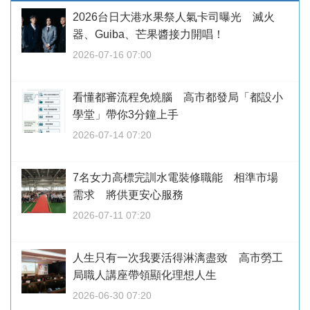
2026台日大港水果祭人氣卡司曝光 滅火
器、Guiba、芒果醬接力開唱！
2026-07-16 07:00
看懂都審流程免燒腦 高市都發局「都設小
學堂」帶你3分鐘上手
2026-07-14 07:20
7名女力高標完訓水電裝修職能 相準市場
需求 將供更安心服務
2026-07-11 07:20
人生只有一次我要活得淋漓盡致 高市勞工
局職人講座帶領顯化理想人生
2026-06-30 07:20