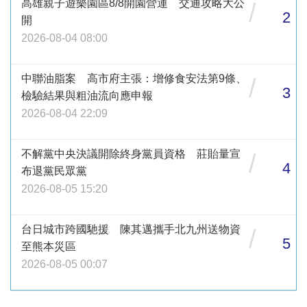
高雄親子遊樂園區8/8開園營運 交通攻略大公
/
2
開
2026-08-04 08:00
中聯油脂案 高市府主張：增修食安法第9條、
/
3
檢驗結果與粗油流向應申報
2026-08-04 22:09
不解黨中央決議開除終身黨員資格 莊貽量宣
/
4
布退黨民眾黨
2026-08-05 15:20
台日城市跨國馳援 陳其邁攜手北九州送物資
/
5
至熊本災區
2026-08-05 00:07