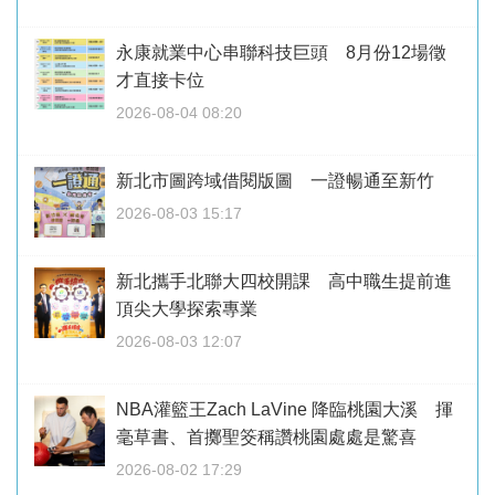
永康就業中心串聯科技巨頭 8月份12場徵
才直接卡位
2026-08-04 08:20
新北市圖跨域借閱版圖 一證暢通至新竹
2026-08-03 15:17
新北攜手北聯大四校開課 高中職生提前進
頂尖大學探索專業
2026-08-03 12:07
NBA灌籃王Zach LaVine 降臨桃園大溪 揮
毫草書、首擲聖筊稱讚桃園處處是驚喜
2026-08-02 17:29