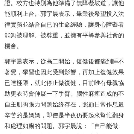
證。校方也特別為他準備了無障礙坡道，讓他
能順利上台。郭宇晨表示，畢業後希望投入法
律實務並結合自已的生命經驗，讓身心障礙者
能夠被理解、被尊重，並擁有平等參與社會的
機會。
郭宇晨表示，從高二開始，復健後都痛到睡不
著覺，學習也因此受到影響，再加上復健效果
已達極限，就此停止做復健，目前唯有母親協
助更衣時會伸展一下手臂。腦性麻痺造成的不
自主肌肉張力問題始終存在，照顧日常作息最
辛苦的是媽媽，即使是半夜仍要起來幫忙翻身
和處理如廁的問題。郭宇晨說：「自己能做