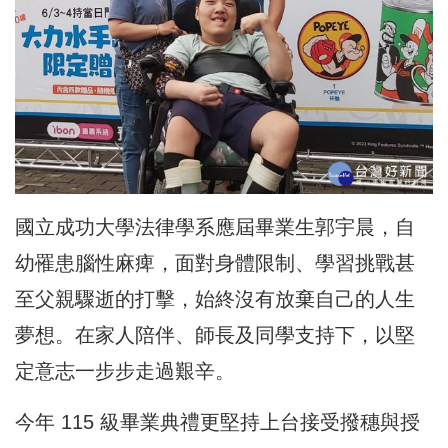
國立成功大學法律學系應屆畢業生郭宇晨，自
幼罹患腦性麻痺，面對身體限制、學習挑戰甚
至父親驟逝的打擊，始終沒有放棄自己的人生
夢想。在家人陪伴、師長及同學支持下，以堅
定意志一步步走過艱辛。
今年 115 級畢業典禮更堅持上台接受撥穗與授