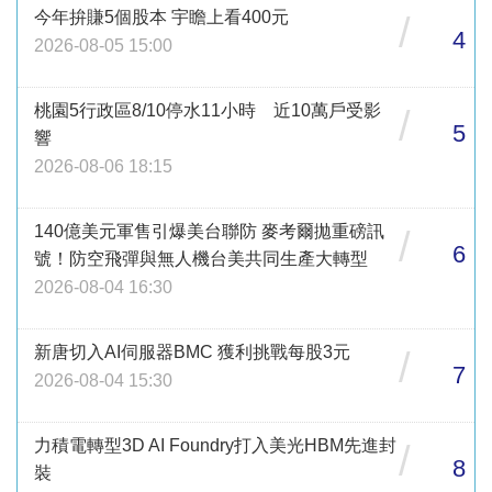
今年拚賺5個股本 宇瞻上看400元
/
4
2026-08-05 15:00
桃園5行政區8/10停水11小時 近10萬戶受影
/
5
響
2026-08-06 18:15
140億美元軍售引爆美台聯防 麥考爾拋重磅訊
/
6
號！防空飛彈與無人機台美共同生產大轉型
2026-08-04 16:30
新唐切入AI伺服器BMC 獲利挑戰每股3元
/
7
2026-08-04 15:30
力積電轉型3D AI Foundry打入美光HBM先進封
/
8
裝