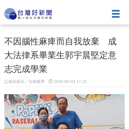
不因腦性麻痺而自我放棄 成
大法律系畢業生郭宇晨堅定意
志完成學業
記者吳順永／台南報導
2026-06-03 17:23