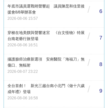
年底市議員選戰哨聲響起 議員陳昆和佳里後
/
6
援會8/8舉辦茶會
2026-08-06 15:57
穿梭在地美饌與聲響迷宮 《台文怪物》特展
/
7
台南老爺行旅登場
2026-08-06 16:51
攝護腺癌治療新選項 安南醫院「海福刀」無
/
8
傷口、無輻射
2026-08-07 23:22
全台首創！ 新光三越台南小北門《做十六歲
/
9
成年禮》登場
2026-08-06 16:58