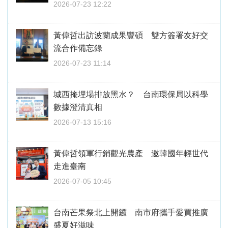
2026-07-23 12:22
黃偉哲出訪波蘭成果豐碩 雙方簽署友好交
流合作備忘錄
2026-07-23 11:14
城西掩埋場排放黑水？ 台南環保局以科學
數據澄清真相
2026-07-13 15:16
黃偉哲領軍行銷觀光農產 邀韓國年輕世代
走進臺南
2026-07-05 10:45
台南芒果祭北上開鑼 南市府攜手愛買推廣
盛夏好滋味