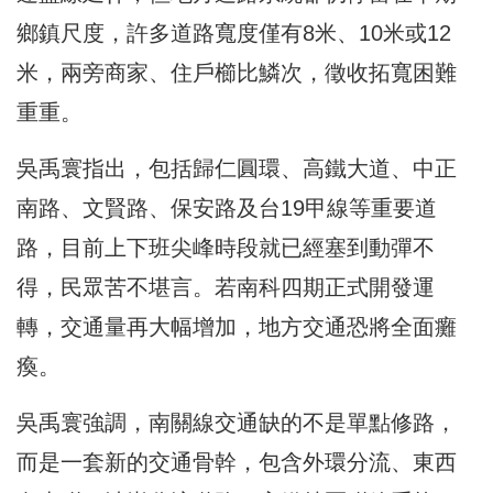
鄉鎮尺度，許多道路寬度僅有8米、10米或12
米，兩旁商家、住戶櫛比鱗次，徵收拓寬困難
重重。
吳禹寰指出，包括歸仁圓環、高鐵大道、中正
南路、文賢路、保安路及台19甲線等重要道
路，目前上下班尖峰時段就已經塞到動彈不
得，民眾苦不堪言。若南科四期正式開發運
轉，交通量再大幅增加，地方交通恐將全面癱
瘓。
吳禹寰強調，南關線交通缺的不是單點修路，
而是一套新的交通骨幹，包含外環分流、東西