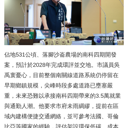
佔地531公頃、落腳沙崙農場的南科四期開發
案，預計於2028年完成環評並交地。市議員吳
禹寰憂心，目前整個南關線道路系統仍停留在
早期鄉鎮規模，尖峰時段多處道路已壅塞嚴
重，未來恐難以承接南科四期帶來的3.5萬就業
與通勤人潮。他要求市府未雨綢繆，提前在區
域內建構便捷交通網絡，並可參考法國、哥倫
比亞等國家的經驗，評估架設環保低碳、成本