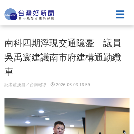
南科四期浮現交通隱憂 議員
吳禹寰建議南市府建構通勤纜
車
記者莊漢昌／台南報導
2026-06-03 16:59