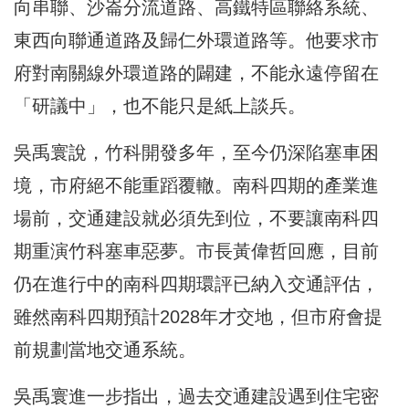
向串聯、沙崙分流道路、高鐵特區聯絡系統、
東西向聯通道路及歸仁外環道路等。他要求市
府對南關線外環道路的闢建，不能永遠停留在
「研議中」，也不能只是紙上談兵。
吳禹寰說，竹科開發多年，至今仍深陷塞車困
境，市府絕不能重蹈覆轍。南科四期的產業進
場前，交通建設就必須先到位，不要讓南科四
期重演竹科塞車惡夢。市長黃偉哲回應，目前
仍在進行中的南科四期環評已納入交通評估，
雖然南科四期預計2028年才交地，但市府會提
前規劃當地交通系統。
吳禹寰進一步指出，過去交通建設遇到住宅密