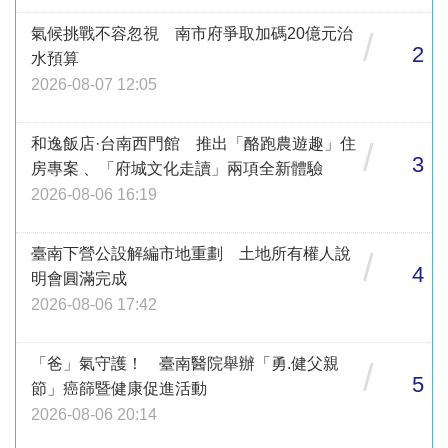
氣候挑戰不容忽視 南市府爭取加碼20億元治
/
2
水預算
2026-08-07 12:05
和逸飯店·台南西門館 推出「酪跑農遊趣」住
/
3
房專案 、「府城文化走讀」兩項全新體驗
2026-08-06 16:19
臺南下營公設解編市地重劃 土地所有權人說
/
4
明會圓滿完成
2026-08-06 17:42
「爸」氣守護！ 臺南醫院舉辦「勇.健父親
/
5
節」癌篩暨健康促進活動
2026-08-06 20:14