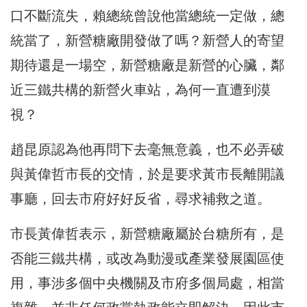
口不斷流失，賴總統曾說他當總統一定做，總
統當了，新營糖廠開發做了嗎？新營人的寄望
期待還是一場空，新營糖廠是新營的心臟，鄰
近三鐵共構的新營火車站，為何一直遭到漠
視？
趙昆原認為他再問下去毫無意義，也不必弄破
與黃偉哲市長的交情，於是要求黃市長離開議
事廳，回去市府好好反省，尋求補救之道。
市長黃偉哲表示，新營糖廠屬於台糖所有，是
否能三鐵共構，或改為動漫或產業發展園區使
用，事涉多個中央機關及市府多個局處，相當