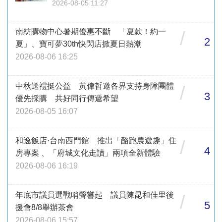
2026-08-05 11:27
南紡購物中心暑期優惠不斷 「夏款！約一
/
2
夏」、寶可夢30th快閃店掀夏日熱潮
2026-08-06 16:25
中秋送禮挺公益 黃偉哲邀各界支持身障團體
/
3
優先採購 共好同行傳遞希望
2026-08-05 16:07
和逸飯店·台南西門館 推出「酪跑農遊趣」住
/
4
房專案 、「府城文化走讀」兩項全新體驗
2026-08-06 16:19
年底市議員選戰哨聲響起 議員陳昆和佳里後
/
5
援會8/8舉辦茶會
2026-08-06 15:57