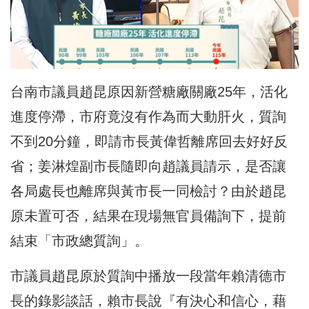
台南市議員趙昆原因新營糖廠關廠25年，活化
進度停滯，市府竟沒有作為而大動肝火，質詢
不到20分鐘，即請市長黃偉哲離席回去好好反
省；姜淋煌副市長隨即向趙議員請示，是否讓
各局處長也離席與黃市長一同檢討？由於趙昆
原未置可否，結果在現場無官員備詢下，提前
結束「市政總質詢」。
市議員趙昆原於質詢中播放一段當年賴清德市
長的錄影談話，賴市長說『有決心和信心，藉