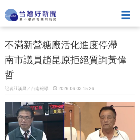
不滿新營糖廠活化進度停滯
南市議員趙昆原拒絕質詢黃偉
哲
記者莊漢昌／台南報導
2026-06-03 15:26