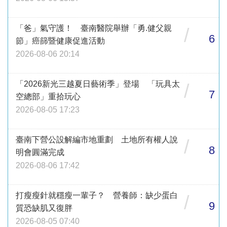
「爸」氣守護！ 臺南醫院舉辦「勇.健父親
/
6
節」癌篩暨健康促進活動
2026-08-06 20:14
「2026新光三越夏日藝術季」登場 「玩具太
/
7
空總部」重拾玩心
2026-08-05 17:23
臺南下營公設解編市地重劃 土地所有權人說
/
8
明會圓滿完成
2026-08-06 17:42
打瘦瘦針就穩瘦一輩子？ 營養師：缺少蛋白
/
9
質恐缺肌又復胖
2026-08-05 07:40