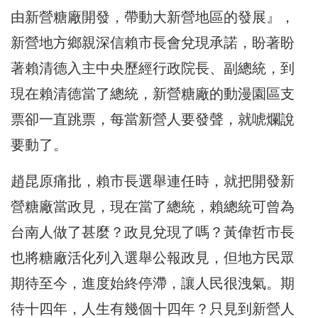
由新營糖廠開發，帶動大新營地區的發展』，
新營地方鄉親深信賴市長會兌現承諾，盼著盼
著賴清德入主中央歷經行政院長、副總統，到
現在賴清德當了總統，新營糖廠的動漫園區支
票卻一直跳票，每當新營人要發聲，就唬爛說
要動了。
趙昆原痛批，賴市長選舉連任時，就把開發新
營糖廠當政見，現在當了總統，賴總統可曾為
台南人做了甚麼？政見兌現了嗎？黃偉哲市長
也將糖廠活化列入選舉公報政見，但地方民眾
期待至今，進度始終停滯，讓人民很洩氣。期
待十四年，人生有幾個十四年？只見到新營人