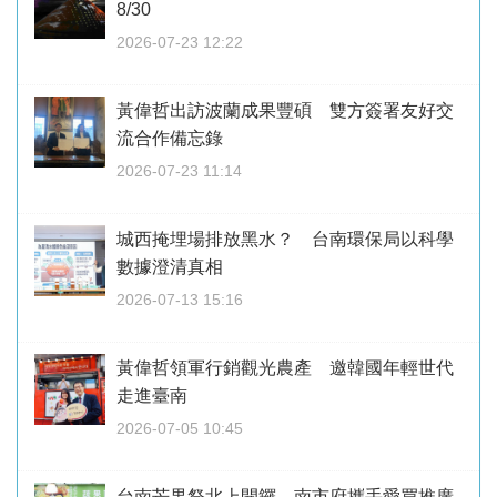
8/30
2026-07-23 12:22
黃偉哲出訪波蘭成果豐碩 雙方簽署友好交
流合作備忘錄
2026-07-23 11:14
城西掩埋場排放黑水？ 台南環保局以科學
數據澄清真相
2026-07-13 15:16
黃偉哲領軍行銷觀光農產 邀韓國年輕世代
走進臺南
2026-07-05 10:45
台南芒果祭北上開鑼 南市府攜手愛買推廣