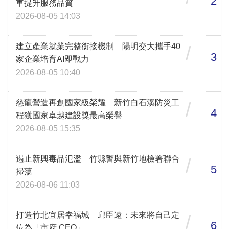
2
車提升服務品質
2026-08-05 14:03
建立產業就業完整銜接機制 陽明交大攜手40
/
3
家企業培育AI即戰力
2026-08-05 10:40
慈龍營造再創國家級榮耀 新竹白石溪防災工
/
4
程獲國家卓越建設獎最高榮譽
2026-08-05 15:35
遏止新興毒品氾濫 竹縣警與新竹地檢署聯合
/
5
掃蕩
2026-08-06 11:03
打造竹北宜居幸福城 邱臣遠：未來將自己定
/
6
位為「市府 CEO」