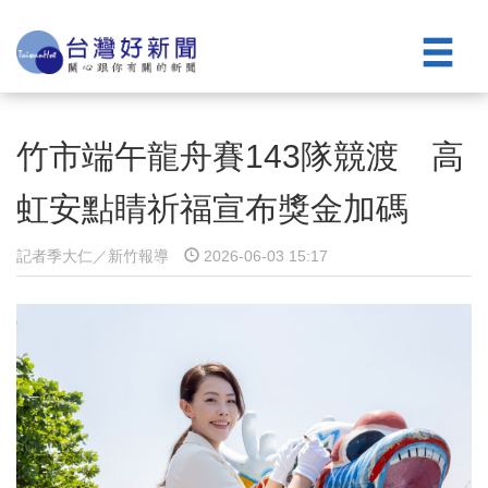
竹市端午龍舟賽143隊競渡 高
虹安點睛祈福宣布獎金加碼
記者季大仁／新竹報導
2026-06-03 15:17