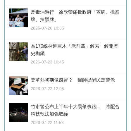
反毒油遊行 徐欣瑩痛批政府「蓋牌、擋箭
牌、抹黑牌」
2026-07-26 10:55
為170線林道巨木「老前輩」解索 解開歷
史枷鎖
2026-07-23 10:45
登革熱初期像感冒？ 醫師提醒民眾警覺
2026-07-22 12:05
竹市警公布上半年十大易肇事路口 將配合
科技執法加強取締
2026-07-22 11:58