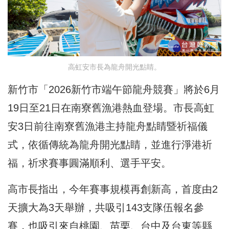
高虹安市長為龍舟開光點睛。
新竹市「2026新竹市端午節龍舟競賽」將於6月
19日至21日在南寮舊漁港熱血登場。市長高虹
安3日前往南寮舊漁港主持龍舟點睛暨祈福儀
式，依循傳統為龍舟開光點睛，並進行淨港祈
福，祈求賽事圓滿順利、選手平安。
高市長指出，今年賽事規模再創新高，首度由2
天擴大為3天舉辦，共吸引143支隊伍報名參
賽，也吸引來自桃園、苗栗、台中及台東等縣