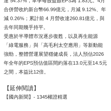
達 54.37%，單季每股盈餘EPS為 1.83元。4月
合併營收約新台幣66.99億元，月減 9.12%、年
減 0.26%；累計前 4 月營收達260.81億元，與
去年同期幾乎持平。
受惠於半導體市況逐步復甦，以及再生能源
「綠電服務」與「高毛利太空應用」等新動能
強勁，整體營運展望穩健成長，法人預估2026
年全年的EPS預估值區間約落在13.0元至14.5元
之間，本益比12倍。
【延伸閱讀】
【國內新聞】- 1345權證精選