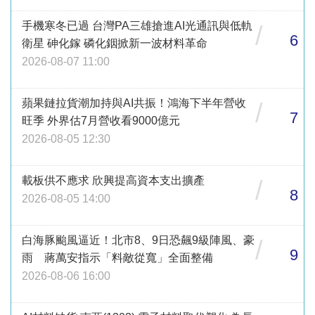
手機寒冬已過 台灣PA三雄搶進AI光通訊與低軌
/
6
衛星 砷化鎵 磷化銦掀新一波材料革命
2026-08-07 11:00
蘋果鏈拉貨潮加持與AI共振！鴻海下半年營收
/
7
旺季 外界估7月營收看9000億元
2026-08-05 12:30
載板供不應求 欣興提高資本支出擴產
/
8
2026-08-05 14:00
白海豚颱風逼近！北市8、9日恐飆9級陣風、豪
/
9
雨 蔣萬安指示「料敵從寬」全面整備
2026-08-06 16:00