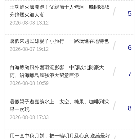
王功漁火節開跑！父親節千人烤蚵 晚間8點8
/
5
分鐘煙火迎人潮
2026-08-08 13:12
暑假來趟民雄親子小旅行 一路玩進在地特色
/
6
2026-08-07 19:12
白海豚颱風外圍環流影響 中部以北防豪大
/
7
雨、沿海離島風強浪大留意巨浪
2026-08-08 10:59
暑假親子遊嘉義水上 太空、糖果、咖啡到採
/
8
果一次玩
2026-08-08 17:33
用一盒中秋月餅，把一輪明月及心意 送給最好