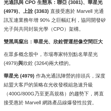
光通訊與 CPO 生態系：聯亞 (3081)、華星光
(4979)、上詮 (3363)
直接受惠於 Marvell 光通
訊互連業務年增 90% 之巨幅紅利，協同開發矽
光子與共同封裝光學（CPO）架構。
雙黑馬竄出：華星光、欣銓營運想像空間巨大
在眾多概念股中，市場專家特別點名華星光
(4979)
與
欣銓 (3264)兩大標的。
華星光 (4979)
作為光通訊陣營的排頭兵，深度
結盟大客戶的策略在光收發模組急速升級
（400G/800G乃至更高規格）的趨勢下，將直
接受惠於 Marvell 網路產品線爆發性拉貨。