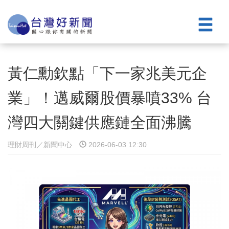
黃仁勳欽點「下一家兆美元企
業」！邁威爾股價暴噴33% 台
灣四大關鍵供應鏈全面沸騰
理財周刊／新聞中心
2026-06-03 12:30