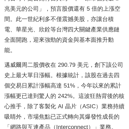
兆美元的公司」，預言股價還有 5 倍的上漲空
間。此一世紀利多不僅震撼美股，亦讓台積
電、華星光、欣銓等台灣四大關鍵產業供應鏈
全面開跑，迎來強勁的資金與基本面推升動
能。
邁威爾周二股價收在 290.79 美元，創下該公司
史上最大單日漲幅。根據統計，該股在過去四
個交易日累計漲幅高達 51%，今年以來的累計
漲幅更已達到驚人的 242%。這波狂熱背後的核
心推手，除了客製化 AI 晶片（ASIC）業務持續
吸睛外，市場焦點已正式轉向其爆發性成長的
「網路與互連產品（Interconnect）」業務。