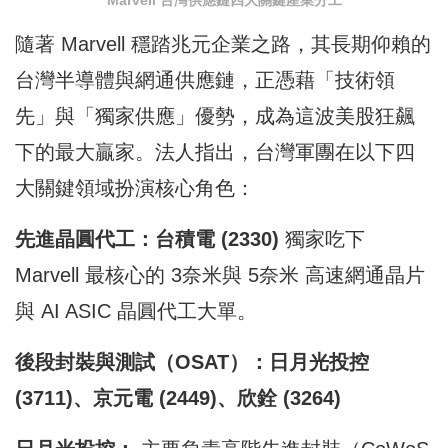
隨著 Marvell 穩踏兆元企業之路，其長期仰賴的
台灣半導體與網通供應鏈，正憑藉「技術領
先」與「獨家供應」優勢，成為這波美股狂飆
下的最大贏家。法人指出，台灣軍團在以下四
大關鍵領域扮演核心角色：
先進晶圓代工：台積電 (2330)
獨家吃下
Marvell 最核心的 3奈米與 5奈米 高速網通晶片
與 AI ASIC 晶圓代工大單。
後段封裝與測試（OSAT）：日月光投控
(3711)、京元電 (2449)、欣銓 (3264)