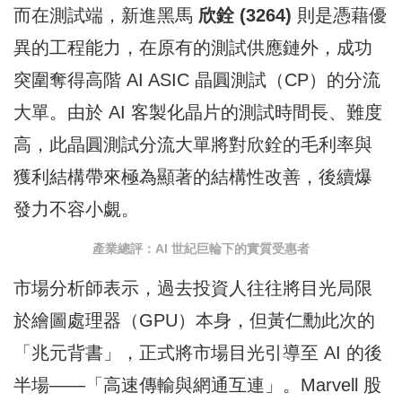
而在測試端，新進黑馬
欣銓 (3264)
則是憑藉優
異的工程能力，在原有的測試供應鏈外，成功
突圍奪得高階 AI ASIC 晶圓測試（CP）的分流
大單。由於 AI 客製化晶片的測試時間長、難度
高，此晶圓測試分流大單將對欣銓的毛利率與
獲利結構帶來極為顯著的結構性改善，後續爆
發力不容小覷。
產業總評：AI 世紀巨輪下的實質受惠者
市場分析師表示，過去投資人往往將目光局限
於繪圖處理器（GPU）本身，但黃仁勳此次的
「兆元背書」，正式將市場目光引導至 AI 的後
半場——「高速傳輸與網通互連」。Marvell 股