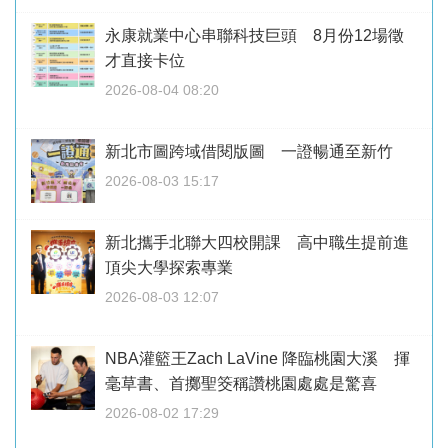
永康就業中心串聯科技巨頭 8月份12場徵
才直接卡位
2026-08-04 08:20
新北市圖跨域借閱版圖 一證暢通至新竹
2026-08-03 15:17
新北攜手北聯大四校開課 高中職生提前進
頂尖大學探索專業
2026-08-03 12:07
NBA灌籃王Zach LaVine 降臨桃園大溪 揮
毫草書、首擲聖筊稱讚桃園處處是驚喜
2026-08-02 17:29