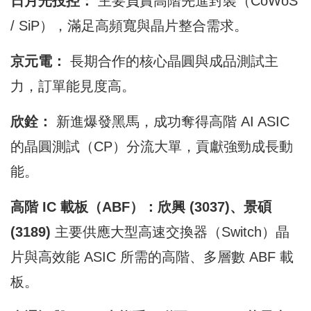
日月光投控：
主要負責高階先進封裝（CoWoS
/ SiP），滿足高頻寬與晶片整合需求。
京元電：
長期合作的核心晶圓與成品測試主
力，訂單能見度高。
欣銓：
新進爆發黑馬，成功奪得高階 AI ASIC
的晶圓測試（CP）分流大單，貢獻強勁成長動
能。
高階 IC 載板（ABF）：欣興 (3037)、景碩
(3189)
主要供應大型高速交換器（Switch）晶
片與高效能 ASIC 所需的高階、多層數 ABF 載
板。