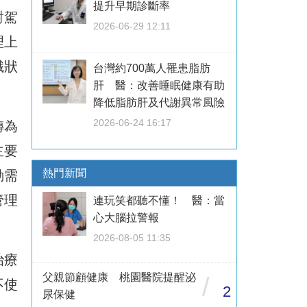
提升早期診斷率
對駕
2026-06-29 12:11
理上
識狀
台灣約700萬人罹患脂肪
肝 醫：改善睡眠健康有助
降低脂肪肝及代謝異常風險
2026-06-24 16:17
轉為
主要
熱門新聞
動需
管理
連玩笑都聽不懂！ 醫：當
心大腦拉警報
2026-08-05 11:35
治療
父親節顧健康 桃園醫院提醒泌
/
不使
2
尿保健