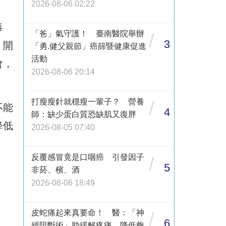
2026-08-06 02:22
毒
「爸」氣守護！ 臺南醫院舉辦
/
3
」開
「勇.健父親節」癌篩暨健康促進
活動
會，
2026-08-06 20:14
打瘦瘦針就穩瘦一輩子？ 營養
/
不能
4
師：缺少蛋白質恐缺肌又復胖
降低
2026-08-05 07:40
反覆感冒竟是口咽癌 引發因子
/
5
非菸、檳、酒
2026-08-06 18:49
皮蛇痛起來真要命！ 醫：「神
/
6
經阻斷術」助緩解疼痛、降低皰