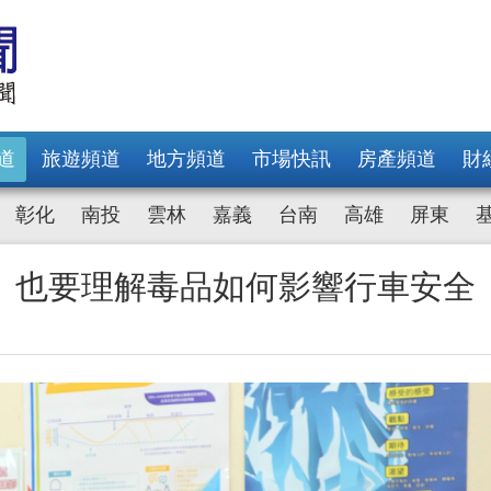
道
旅遊頻道
地方頻道
市場快訊
房產頻道
財
彰化
南投
雲林
嘉義
台南
高雄
屏東
 也要理解毒品如何影響行車安全