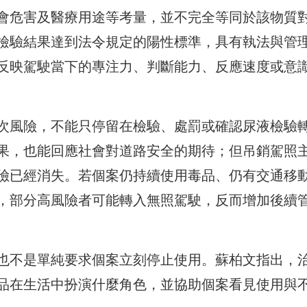
會危害及醫療用途等考量，並不完全等同於該物質
檢驗結果達到法令規定的陽性標準，具有執法與管
反映駕駛當下的專注力、判斷能力、反應速度或意
次風險，不能只停留在檢驗、處罰或確認尿液檢驗
果，也能回應社會對道路安全的期待；但吊銷駕照
險已經消失。若個案仍持續使用毒品、仍有交通移
，部分高風險者可能轉入無照駕駛，反而增加後續
也不是單純要求個案立刻停止使用。蘇柏文指出，
品在生活中扮演什麼角色，並協助個案看見使用與