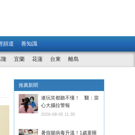
經頻道
善知識
基隆
宜蘭
花蓮
台東
離島
推薦新聞
連玩笑都聽不懂！ 醫：當
心大腦拉警報
2026-08-05 11:35
暑假腸病毒升溫！1歲童睡