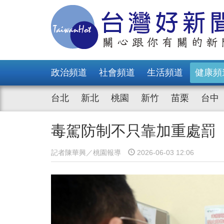
政治頻道
社會頻道
生活頻道
健康頻
台北
新北
桃園
新竹
苗栗
台中
毒駕防制不只靠加重處罰
記者陳華興／桃園報導
2026-06-03 12:06