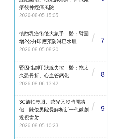
疹後神經痛風險
2026-08-05 15:05
慎防乳癌術後大象手 醫：臂圍
/
7
增2公分即應預防淋巴水腫
2026-08-05 08:20
腎因性副甲狀腺失控 醫：拖太
/
8
久恐骨折、心血管鈣化
2026-08-06 13:42
3C族怕乾眼、眩光又沒時間請
/
9
假 陳俊男院長解析新一代微創
近視雷射
2026-08-05 10:23