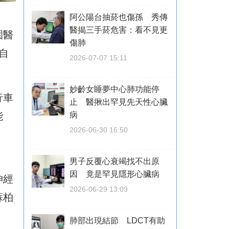
阿公陽台抽菸也傷孫 秀傳
醫揭三手菸危害：看不見更
園醫
傷肺
自
2026-07-07 15:11
妙齡女睡夢中心肺功能停
行車
止 醫揪出罕見先天性心臟
能
病
2026-06-30 16:50
男子反覆心衰竭找不出原
因 竟是罕見隱形心臟病
神經
2026-06-29 13:09
蘇柏
肺部出現結節 LDCT有助