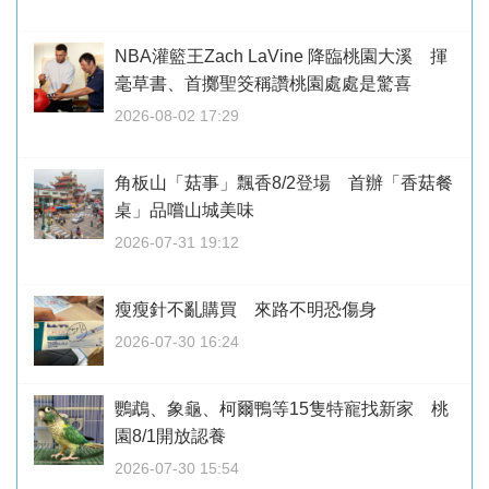
NBA灌籃王Zach LaVine 降臨桃園大溪 揮
毫草書、首擲聖筊稱讚桃園處處是驚喜
2026-08-02 17:29
角板山「菇事」飄香8/2登場 首辦「香菇餐
桌」品嚐山城美味
2026-07-31 19:12
瘦瘦針不亂購買 來路不明恐傷身
2026-07-30 16:24
鸚鵡、象龜、柯爾鴨等15隻特寵找新家 桃
園8/1開放認養
2026-07-30 15:54