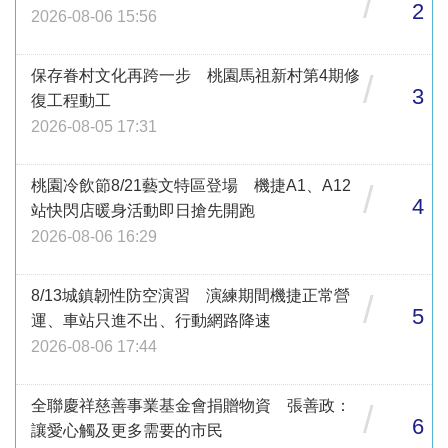
/
2
2026-08-06 15:56
保存眷村文化再跨一步 桃園馬祖新村第4期修
/
3
復工程動工
2026-08-05 17:31
桃園冷飲節8/21藝文特區登場 機捷A1、A12
/
4
站快閃店暖身活動即日搶先開跑
2026-08-06 16:29
8/13城鎮韌性防空演習 演練期間機捷正常營
/
5
運、車站只進不出、行動網路降速
2026-08-06 17:44
全聯慶祥慈善事業基金會捐贈物資 張善政：
/
6
讓愛心觸及更多需要的市民