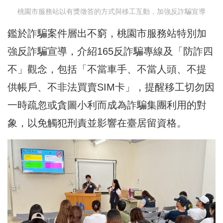
桃園市服務站以有獎徵答的方式與移工互動，加強反詐騙宣導
鑑於詐騙案件層出不窮，桃園市服務站特別加
強反詐騙宣導，介紹165反詐騙專線及「防詐四
不」觀念，包括「不當車手、不當人頭、不提
供帳戶、不非法買賣SIM卡」，提醒移工切勿因
一時疏忽或貪圖小利而成為詐騙集團利用的對
象，以免觸犯刑責並影響在臺居留資格。