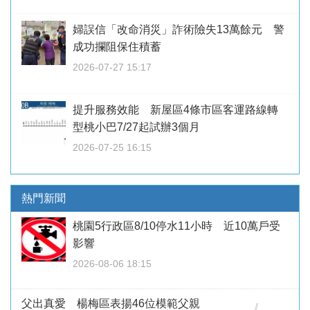
婦誤信「改命消災」詐術險失13萬餘元 警
成功攔阻保住積蓄
2026-07-27 15:17
提升服務效能 新屋區4條市區客運路線轉
型桃小巴7/27起試辦3個月
2026-07-25 16:15
熱門新聞
桃園5行政區8/10停水11小時 近10萬戶受
影響
2026-08-06 18:15
父出真愛 楊梅區表揚46位模範父親