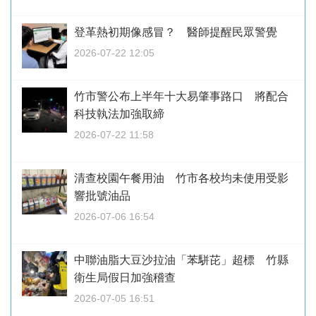
登革熱初期像感冒？ 醫師提醒民眾警覺
2026-07-22 12:05
竹市警公布上半年十大易肇事路口 將配合
科技執法加強取締
2026-07-22 11:58
清查校園午餐用油 竹市各校均未使用受影
響批號油品
2026-07-06 16:54
中聯油脂大豆沙拉油「苯駢芘」超標 竹縣
衛生局假日加強稽查
2026-07-05 16:51