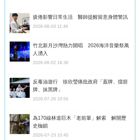
疲倦影響日常生活 醫師提醒留意身體警訊
2026-08-03 11:46
竹北新月沙灣熱力開唱 2026海洋音樂祭萬
人湧入
2026-08-02 16:30
反毒油遊行 徐欣瑩痛批政府「蓋牌、擋箭
牌、抹黑牌」
2026-07-26 10:55
為170線林道巨木「老前輩」解索 解開歷
史枷鎖
2026-07-23 10:45