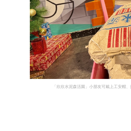
「欣欣水泥森活園」小朋友可戴上工安帽、