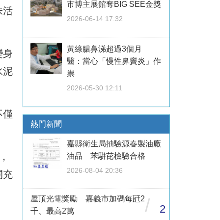
市博主展館奪BIG SEE金獎
味活
2026-06-14 17:32
黃綠膿鼻涕超過3個月
變身
醫：當心「慢性鼻竇炎」作
水泥
祟
2026-05-30 12:11
不僅
熱門新聞
嘉縣衛生局抽驗源春製油廠
，
油品 苯駢芘檢驗合格
2026-08-04 20:36
開充
屋頂光電獎勵 嘉義市加碼每瓩2
/
2
千、最高2萬