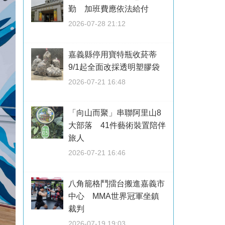
勤 加班費應依法給付
2026-07-28 21:12
嘉義縣停用寶特瓶收菸蒂
9/1起全面改採透明塑膠袋
2026-07-21 16:48
「向山而聚」串聯阿里山8
大部落 41件藝術裝置陪伴
旅人
2026-07-21 16:46
八角籠格鬥擂台搬進嘉義市
中心 MMA世界冠軍坐鎮
裁判
2026-07-19 19:03