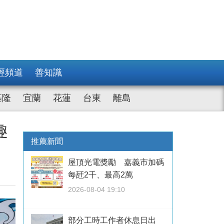
經頻道
善知識
基隆
宜蘭
花蓮
台東
離島
趣
推薦新聞
屋頂光電獎勵 嘉義市加碼
每瓩2千、最高2萬
2026-08-04 19:10
部分工時工作者休息日出