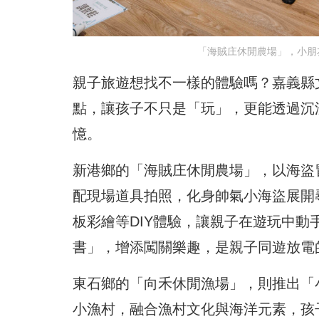
「海賊庄休閒農場」，小朋
親子旅遊想找不一樣的體驗嗎？嘉義縣
點，讓孩子不只是「玩」，更能透過沉
憶。
新港鄉的「海賊庄休閒農場」，以海盜
配現場道具拍照，化身帥氣小海盜展開
板彩繪等DIY體驗，讓親子在遊玩中
書」，增添闖關樂趣，是親子同遊放電
東石鄉的「向禾休閒漁場」，則推出「
小漁村，融合漁村文化與海洋元素，孩