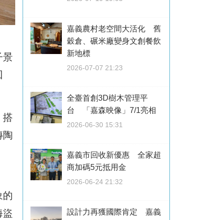
嘉義農村老空間大活化 舊
穀倉、碾米廠變身文創餐飲
新地標
子景
2026-07-07 21:23
回
全臺首創3D樹木管理平
台 「嘉森映像」7/1亮相
、搭
2026-06-30 15:31
磚陶
嘉義市回收新優惠 全家超
商加碼5元抵用金
2026-06-24 21:32
象的
海盜
設計力再獲國際肯定 嘉義