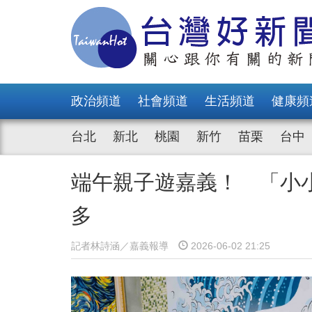
政治頻道
社會頻道
生活頻道
健康頻
台北
新北
桃園
新竹
苗栗
台中
端午親子遊嘉義！ 「小
多
記者林詩涵／嘉義報導
2026-06-02 21:25