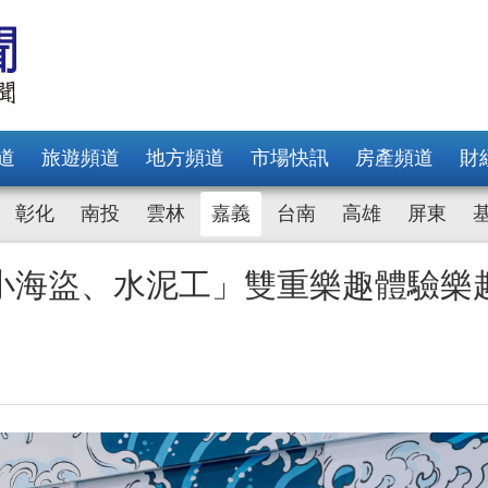
道
旅遊頻道
地方頻道
市場快訊
房產頻道
財
彰化
南投
雲林
嘉義
台南
高雄
屏東
小海盜、水泥工」雙重樂趣體驗樂