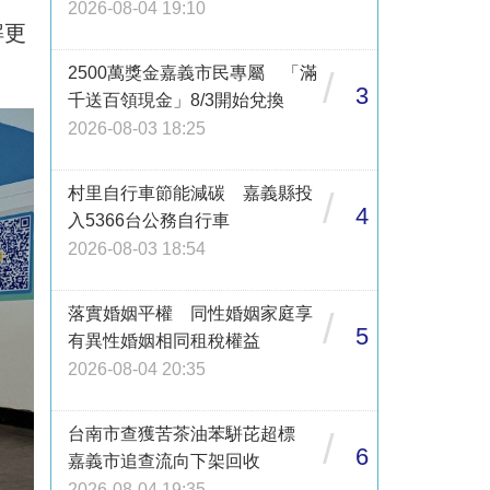
2026-08-04 19:10
解更
2500萬獎金嘉義市民專屬 「滿
/
3
千送百領現金」8/3開始兌換
2026-08-03 18:25
村里自行車節能減碳 嘉義縣投
/
4
入5366台公務自行車
2026-08-03 18:54
落實婚姻平權 同性婚姻家庭享
/
5
有異性婚姻相同租稅權益
2026-08-04 20:35
台南市查獲苦茶油苯駢芘超標
/
6
嘉義市追查流向下架回收
2026-08-04 19:35