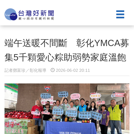
端午送暖不間斷 彰化YMCA募
集5千顆愛心粽助弱勢家庭溫飽
記者鄧富珍／彰化報導
2026-06-02 20:11