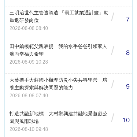
三明治世代主管遭資遣 「勞工就業通計畫」助
/
7
重返研發崗位
2026-08-08 08:40
田中鎮模範父親表揚 我的水手爸爸引領家人
/
8
航向幸福與希望
2026-08-09 10:28
大葉攜手大莊國小辦理防災小尖兵科學營 培
/
9
養主動探索與解決問題的能力
2026-08-08 07:40
打造共融新地標 大村鄉興建共融地景遊戲公
/
10
園與風雨球場
2026-08-10 09:48