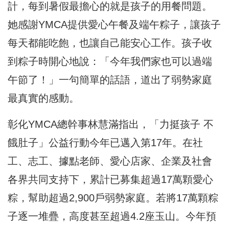
計，每到暑假最擔心的就是孩子的用餐問題。
她感謝YMCA提供愛心午餐及端午粽子，讓孩子
每天都能吃飽，也讓自己能安心工作。孩子收
到粽子時開心地說：「今年我們家也可以過端
午節了！」一句簡單的話語，道出了弱勢家庭
最真實的感動。
彰化YMCA總幹事林慧滿指出，「力挺孩子 不
餓肚子」公益行動今年已邁入第17年。在社
工、志工、據點老師、愛心店家、企業及社會
各界共同支持下，累計已募集超過17萬顆愛心
粽，幫助超過2,900戶弱勢家庭。若將17萬顆粽
子逐一堆疊，高度甚至超過4.2座玉山。今年預