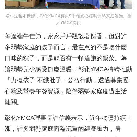
端午送暖不間斷，彰化YMCA募集5千顆愛心粽助弱勢家庭溫飽。圖
／YMCA提供
每逢端午佳節，家家戶戶飄散著粽香，但對許
多弱勢家庭的孩子而言，最在意的不是吃什麼
口味的粽子，而是能否有一頓溫飽的飯菜。為
讓弱勢兒少感受節慶溫暖，彰化YMCA持續推動
「力挺孩子 不餓肚子」公益行動，透過募集愛
心粽及營養午餐資源，陪伴弱勢家庭度過生活
難關。
彰化YMCA理事長許信義表示，近年物價持續上
漲，許多弱勢家庭面臨沉重的經濟壓力，房