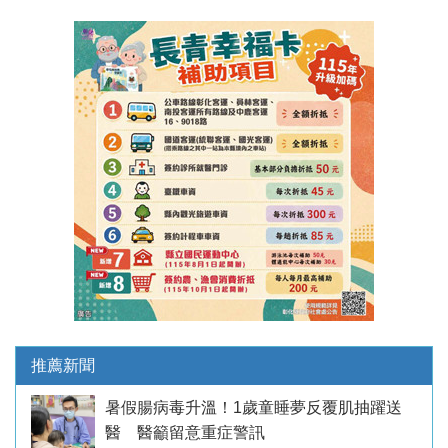
推薦新聞
暑假腸病毒升溫！1歲童睡夢反覆肌抽躍送
醫 醫籲留意重症警訊