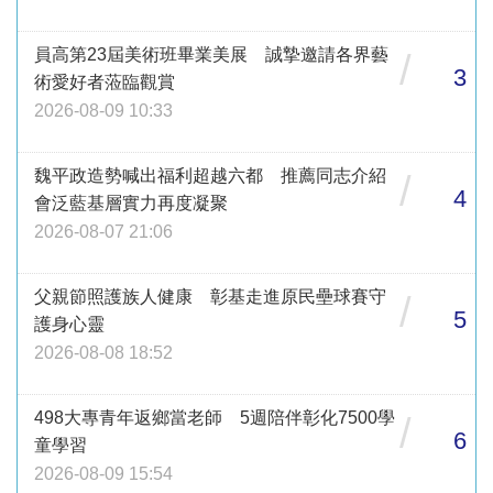
員高第23屆美術班畢業美展 誠摯邀請各界藝
/
3
術愛好者蒞臨觀賞
2026-08-09 10:33
魏平政造勢喊出福利超越六都 推薦同志介紹
/
4
會泛藍基層實力再度凝聚
2026-08-07 21:06
父親節照護族人健康 彰基走進原民壘球賽守
/
5
護身心靈
2026-08-08 18:52
498大專青年返鄉當老師 5週陪伴彰化7500學
/
6
童學習
2026-08-09 15:54