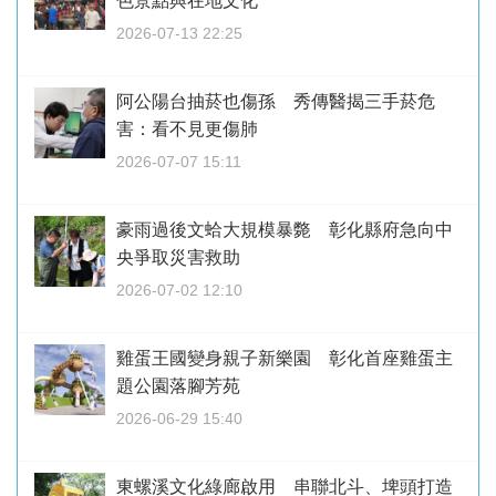
色景點與在地文化
2026-07-13 22:25
阿公陽台抽菸也傷孫 秀傳醫揭三手菸危
害：看不見更傷肺
2026-07-07 15:11
豪雨過後文蛤大規模暴斃 彰化縣府急向中
央爭取災害救助
2026-07-02 12:10
雞蛋王國變身親子新樂園 彰化首座雞蛋主
題公園落腳芳苑
2026-06-29 15:40
東螺溪文化綠廊啟用 串聯北斗、埤頭打造