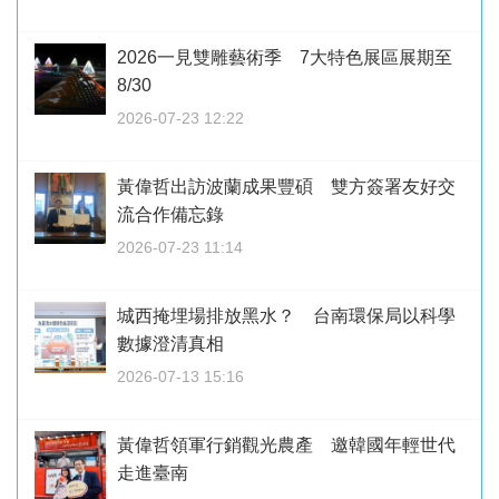
2026一見雙雕藝術季 7大特色展區展期至
8/30
2026-07-23 12:22
黃偉哲出訪波蘭成果豐碩 雙方簽署友好交
流合作備忘錄
2026-07-23 11:14
城西掩埋場排放黑水？ 台南環保局以科學
數據澄清真相
2026-07-13 15:16
黃偉哲領軍行銷觀光農產 邀韓國年輕世代
走進臺南