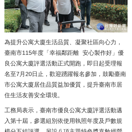
為提升公寓大廈生活品質、凝聚社區向心力，
臺南市115年度「幸福鄰距離 安心製作好」優
良公寓大廈評選活動正式開跑，即日起受理報
名至7月20日止，歡迎踴躍報名參加，鼓勵臺南
市公寓大廈居住品質益加優質，提升臺南市居
住生活友善安全環境。
工務局表示，臺南市優良公寓大廈評選活動邁
入第十屆，參選組別依使用執照年度及戶數規
模分五組評選，另設八項主題特色獎嘉勉經營