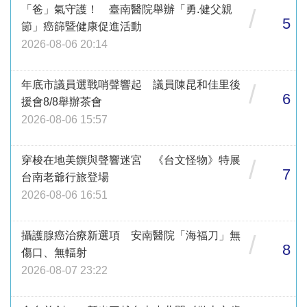
「爸」氣守護！ 臺南醫院舉辦「勇.健父親
/
5
節」癌篩暨健康促進活動
2026-08-06 20:14
年底市議員選戰哨聲響起 議員陳昆和佳里後
/
6
援會8/8舉辦茶會
2026-08-06 15:57
穿梭在地美饌與聲響迷宮 《台文怪物》特展
/
7
台南老爺行旅登場
2026-08-06 16:51
攝護腺癌治療新選項 安南醫院「海福刀」無
/
8
傷口、無輻射
2026-08-07 23:22