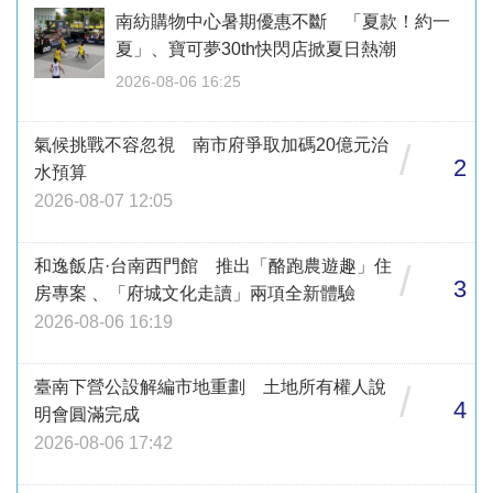
南紡購物中心暑期優惠不斷 「夏款！約一
夏」、寶可夢30th快閃店掀夏日熱潮
2026-08-06 16:25
氣候挑戰不容忽視 南市府爭取加碼20億元治
/
2
水預算
2026-08-07 12:05
和逸飯店·台南西門館 推出「酪跑農遊趣」住
/
3
房專案 、「府城文化走讀」兩項全新體驗
2026-08-06 16:19
臺南下營公設解編市地重劃 土地所有權人說
/
4
明會圓滿完成
2026-08-06 17:42