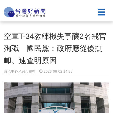
空軍T-34教練機失事釀2名飛官
殉職 國民黨：政府應從優撫
卹、速查明原因
政治中心／綜合報導
2026-06-02 14:35