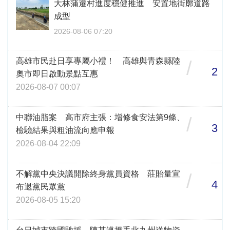
大林蒲遷村進度穩健推進 安置地街廓道路
成型
2026-08-06 07:20
高雄市民赴日享專屬小禮！ 高雄與青森縣陸
/
2
奧市即日啟動景點互惠
2026-08-07 00:07
中聯油脂案 高市府主張：增修食安法第9條、
/
3
檢驗結果與粗油流向應申報
2026-08-04 22:09
不解黨中央決議開除終身黨員資格 莊貽量宣
/
4
布退黨民眾黨
2026-08-05 15:20