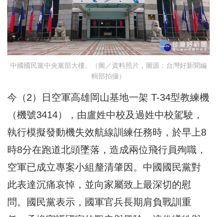
中國國民黨中央黨部大樓。（圖／資料照片，圖源：台灣好新聞編
輯部拍攝）
今（2）日空軍高雄岡山基地一架 T-34型教練機
（機號3414），由盧姓中校及過姓中校駕駛，
執行模擬發動機失效航線訓練任務時，於早上8
時8分在跑道北頭墜落，造成兩位飛行員殉職，
空軍已成立專案小組釐清肇因。中國國民黨對
此表達沉痛哀悼，並向家屬致上最深切的慰
問。國民黨表示，國軍官兵長期肩負戰訓重