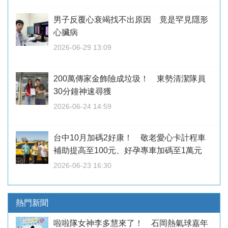
男子反覆心衰竭找不出原因 竟是罕見隱形
心臟病
2026-06-29 13:09
200萬傳家金飾險成垃圾！ 東勢清潔隊員
30分鐘神速尋獲
2026-06-24 14:59
台中10月加碼2好康！ 敬老愛心卡計程車
補助提高至100元、好孕專車加碼至1萬元
2026-06-23 16:30
熱門新聞
啦啦隊女神李多慧來了！ 石岡熱氣球嘉年