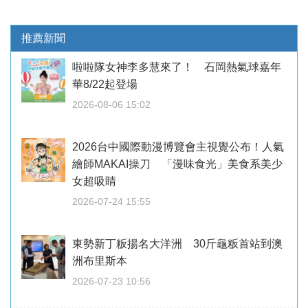
推薦新聞
啦啦隊女神李多慧來了！ 石岡熱氣球嘉年
華8/22起登場
2026-08-06 15:02
2026台中國際動漫博覽會主視覺公布！人氣
繪師MAKAI操刀 「漫味食光」美食系美少
女超吸睛
2026-07-24 15:55
東勢新丁粄揚名大洋洲 30斤龜粄首站到澳
洲布里斯本
2026-07-23 10:56