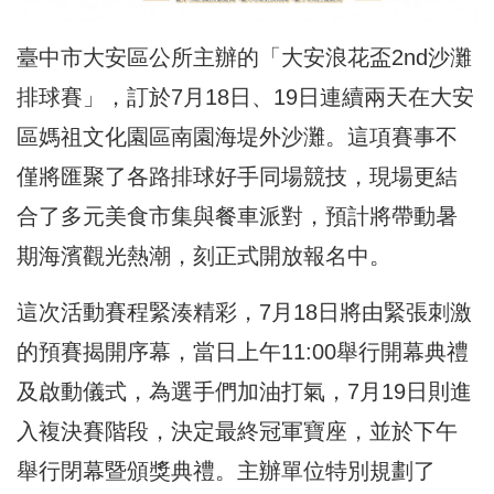
臺中市大安區公所主辦的「大安浪花盃2nd沙灘
排球賽」，訂於7月18日、19日連續兩天在大安
區媽祖文化園區南園海堤外沙灘。這項賽事不
僅將匯聚了各路排球好手同場競技，現場更結
合了多元美食市集與餐車派對，預計將帶動暑
期海濱觀光熱潮，刻正式開放報名中。
這次活動賽程緊湊精彩，7月18日將由緊張刺激
的預賽揭開序幕，當日上午11:00舉行開幕典禮
及啟動儀式，為選手們加油打氣，7月19日則進
入複決賽階段，決定最終冠軍寶座，並於下午
舉行閉幕暨頒獎典禮。主辦單位特別規劃了