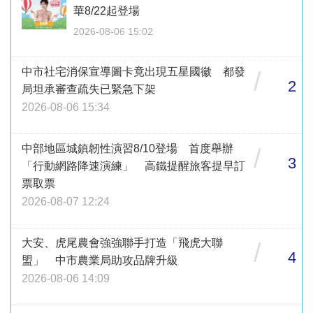
華8/22起登場
2026-08-06 15:02
中市社宅消保宣導圖卡竟出現五星國徽 都發
/
2
局坦承審查疏失已緊急下架
2026-08-06 15:34
中部地區城鎮韌性演習8/10登場 首度舉辦
/
3
「行動網路降速演練」 高鐵提醒旅客提早訂
票取票
2026-08-07 12:24
大安、虎尾農會強強聯手打造「飛虎大聯
/
4
盟」 中市農業局助攻品牌升級
2026-08-06 14:09