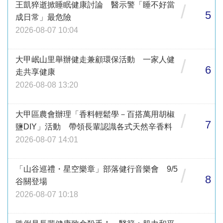
王凱猝逝掀睡眠健康討論 醫示警「睡不好當
/
5
成日常」最危險
2026-08-07 10:04
大甲岷山里舉辦健走兼顧環保活動 一家人健
/
6
走共享健康
2026-08-08 13:20
大甲區農會辦理「香料輕鬆學－百搭萬用胡椒
/
7
鹽DIY」活動 帶領長輩認識各式天然辛香料
2026-08-07 14:01
「山谷巡禮・星空樂章」部落健行音樂會 9/5
/
8
谷關登場
2026-08-07 10:18