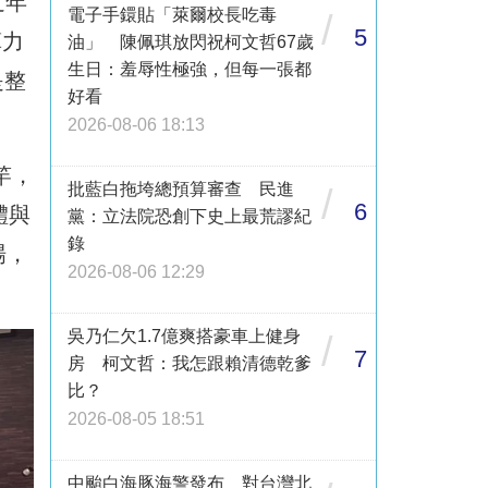
近年
電子手鐶貼「萊爾校長吃毒
/
5
算力
油」 陳佩琪放閃祝柯文哲67歲
生日：羞辱性極強，但每一張都
是整
好看
2026-08-06 18:13
竿，
批藍白拖垮總預算審查 民進
/
6
體與
黨：立法院恐創下史上最荒謬紀
錄
場，
2026-08-06 12:29
吳乃仁欠1.7億爽搭豪車上健身
/
7
房 柯文哲：我怎跟賴清德乾爹
比？
2026-08-05 18:51
中颱白海豚海警發布 對台灣北