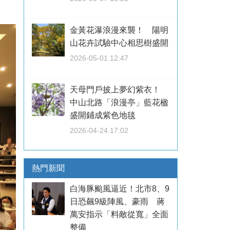
！
金黃花瀑浪漫來襲！ 陽明
山花卉試驗中心相思樹盛開
2026-05-01 12:47
天母門戶披上夢幻紫衣！
中山北路「浪漫亭」藍花楹
盛開鋪成紫色地毯
2026-04-24 17:02
熱門新聞
白海豚颱風逼近！北市8、9
日恐飆9級陣風、豪雨 蔣
萬安指示「料敵從寬」全面
整備