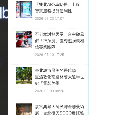
「雙北AI公車站長」上線
智慧服務提升便利性
2026-07-23 17:07
不刻意討好民眾 台中颱風
假「神預測」盧秀燕強調相
信專業團隊
2026-07-10 17:25
臺北城市最美的長鏡頭！
重溫敦化南路林蔭大道半世
紀「電影美學」
2026-06-09 08:20
故宮典藏大師吳卿金雕藝術
展 台北復興SOGO近距離