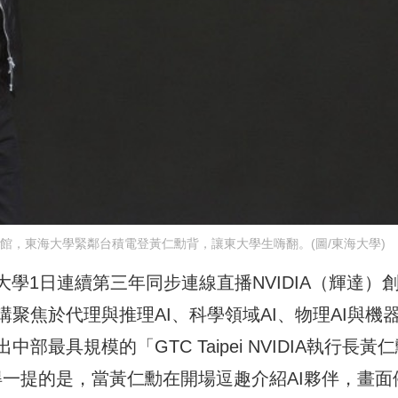
花娘小館，東海大學緊鄰台積電登黃仁勳背，讓東大學生嗨翻。(圖/東海大學)
學1日連續第三年同步連線直播NVIDIA（輝達）
聚焦於代理與推理AI、科學領域AI、物理AI與機
最具規模的「GTC Taipei NVIDIA執行長黃
。值得一提的是，當黃仁勳在開場逗趣介紹AI夥伴，畫面