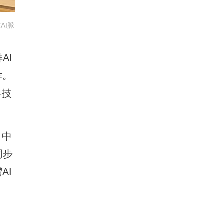
AI脈
AI
作。
科技
名中
同步
AI