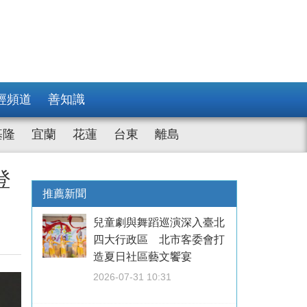
經頻道
善知識
基隆
宜蘭
花蓮
台東
離島
登
推薦新聞
兒童劇與舞蹈巡演深入臺北
四大行政區 北市客委會打
造夏日社區藝文饗宴
2026-07-31 10:31