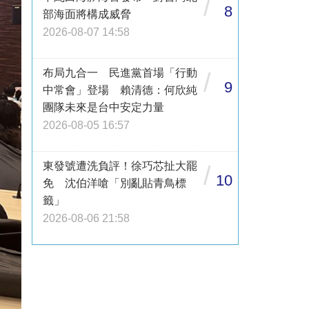
/
8
部海面將構成威脅
2026-08-07 14:58
布局九合一 民進黨首場「行動
/
9
中常會」登場 賴清德：何欣純
團隊未來是台中安定力量
2026-08-05 16:57
東發號遭洗負評！徐巧芯扯大罷
/
10
免 沈伯洋嗆「別亂貼青鳥標
籤」
2026-08-06 21:58