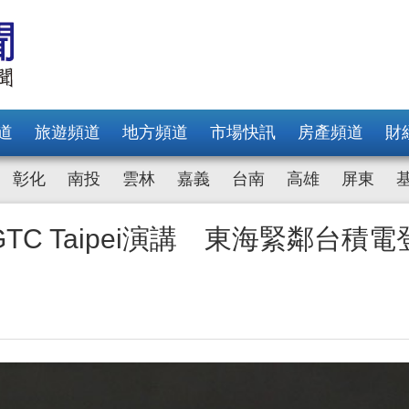
道
旅遊頻道
地方頻道
市場快訊
房產頻道
財
彰化
南投
雲林
嘉義
台南
高雄
屏東
C Taipei演講 東海緊鄰台積電
翻