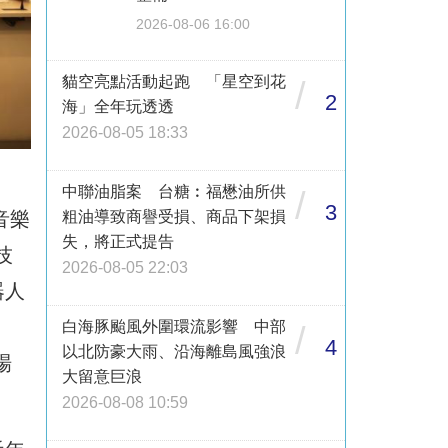
2026-08-06 16:00
貓空亮點活動起跑 「星空到花
/
2
海」全年玩透透
2026-08-05 18:33
)
中聯油脂案 台糖︰福懋油所供
/
3
粗油導致商譽受損、商品下架損
音樂
失，將正式提告
技
2026-08-05 22:03
器人
h
白海豚颱風外圍環流影響 中部
/
4
以北防豪大雨、沿海離島風強浪
場
大留意巨浪
2026-08-08 10:59