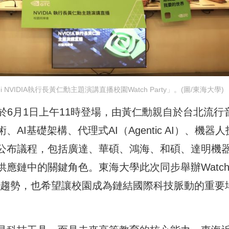
 NVIDIA執行長黃仁勳主題演講直播校園Watch Party」。(圖/東海大學
26主題演講於6月1日上午11時登場，由黃仁勳親自於台北流行
I基礎架構、代理式AI（Agentic AI）、機器人
會公布議程，包括廣達、華碩、鴻海、和碩、達明機
供應鏈中的關鍵角色。東海大學此次同步舉辦Watc
I最新趨勢，也希望讓校園成為鏈結國際科技脈動的重要