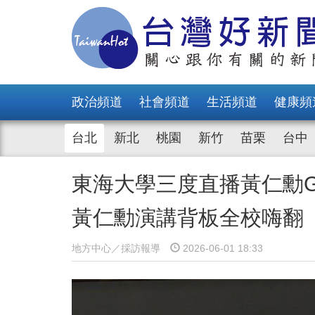
政治頻道
社會頻道
生活頻道
健康頻
台北
新北
桃園
新竹
苗栗
台中
東海大學三度直播黃仁勳GT
黃仁勳演講背板全校嗨
地方中心／採訪報導
2026-06-01 18:33