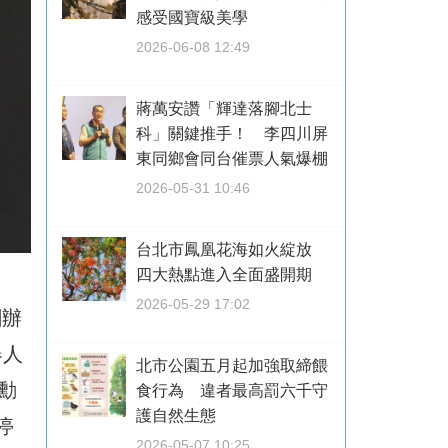
感受國寶級美學
2026-06-08 12:49
蔣萬安讚「輝達落腳北士
科」關鍵推手！ 李四川屏
東同鄉會同台催票人氣爆棚
2026-05-31 10:46
台北市鳳凰花海如火綻放
四大熱點進入全面盛開期
2026-05-29 17:02
創辦
器人
北市公園五月起加強取締餵
仁勳
食行為 違者最高罰六千守
護自然生態
停
2026-05-07 10:25