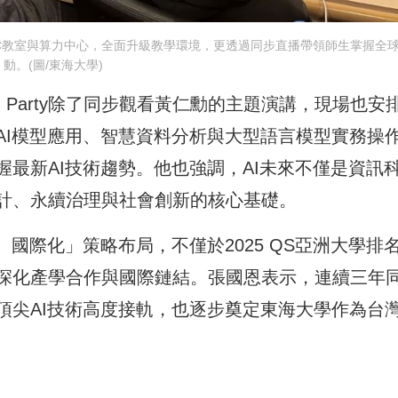
PC教室與算力中心，全面升級教學環境，更透過同步直播帶領師生掌握全球
動。(圖/東海大學)
ch Party除了同步觀看黃仁勳的主題演講，現場也安排
AI模型應用、智慧資料分析與大型語言模型實務操
最新AI技術趨勢。他也強調，AI未來不僅是資訊
計、永續治理與社會創新的核心基礎。
國際化」策略布局，不僅於2025 QS亞洲大學排
深化產學合作與國際鏈結。張國恩表示，連續三年
尖AI技術高度接軌，也逐步奠定東海大學作為台灣