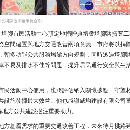
市長與陳滄潮董事長合影。
「塔腳市民活動中心預定地捐贈典禮暨塔腳路拓寬工
務空間建置與地方交通改善兩項意義，市府將以捐
，朝多功能公共服務場館方向規劃；同時透過塔腳
車不易及排水不佳等問題，提升居民通行安全與生
市民活動中心使用，也將評估納入關懷據點、守望
共設施發揮最大效益。他也感謝威均建設有限公司
為地方公共建設挹注重要助力。
地方基層需求的重要交通改善工程，未來待月桃路