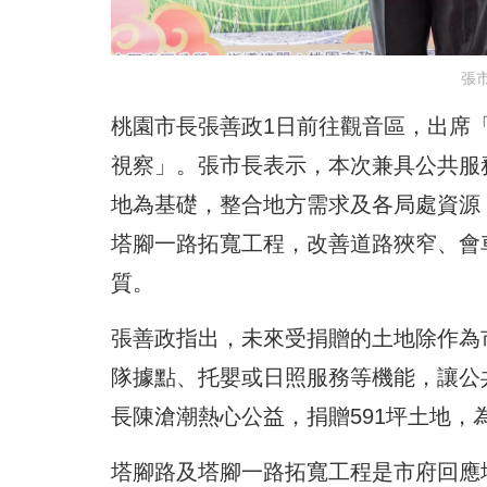
張
桃園市長張善政1日前往觀音區，出席
視察」。張市長表示，本次兼具公共服
地為基礎，整合地方需求及各局處資源
塔腳一路拓寬工程，改善道路狹窄、會
質。
張善政指出，未來受捐贈的土地除作為
隊據點、托嬰或日照服務等機能，讓公
長陳滄潮熱心公益，捐贈591坪土地，
塔腳路及塔腳一路拓寬工程是市府回應