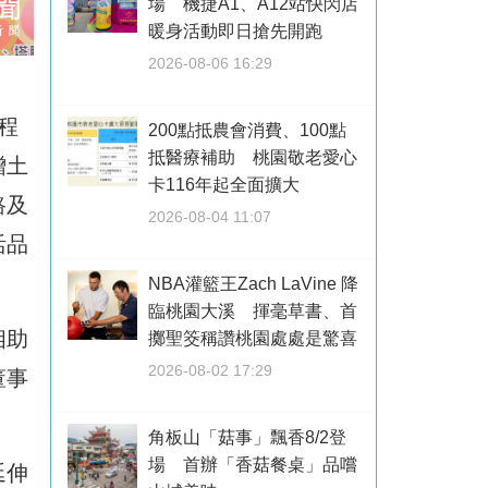
場 機捷A1、A12站快閃店
暖身活動即日搶先開跑
2026-08-06 16:29
程
200點抵農會消費、100點
抵醫療補助 桃園敬老愛心
贈土
卡116年起全面擴大
路及
2026-08-04 11:07
活品
NBA灌籃王Zach LaVine 降
臨桃園大溪 揮毫草書、首
相助
擲聖筊稱讚桃園處處是驚喜
2026-08-02 17:29
董事
角板山「菇事」飄香8/2登
場 首辦「香菇餐桌」品嚐
延伸