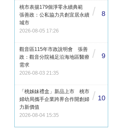
桃市表揚179個淨零永續典範
/
8
張善政：公私協力共創宜居永續
城市
2026-08-05 17:26
觀音區115年市政說明會 張善
/
9
政：觀音分院補足沿海地區醫療
需求
2026-08-03 21:35
「桃姊妹禮盒」新品上市 桃市
/
10
婦幼局攜手企業跨界合作開創婦
力新價值
2026-08-04 15:35