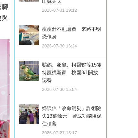
山城美味
塔腳
2026-07-31 19:12
務與
瘦瘦針不亂購買 來路不明
恐傷身
2026-07-30 16:24
鸚鵡、象龜、柯爾鴨等15隻
特寵找新家 桃園8/1開放
認養
2026-07-30 15:54
婦誤信「改命消災」詐術險
失13萬餘元 警成功攔阻保
住積蓄
2026-07-27 15:17