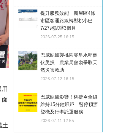
提升服務效能 新屋區4條
市區客運路線轉型桃小巴
7/27起試辦3個月
2026-07-25 16:15
巴威颱風襲桃園零星水稻倒
伏災損 農業局會勘爭取天
然災害救助
2026-07-12 16:15
適用
巴威颱風影響！桃捷今全線
，面
維持15分鐘班距 暫停預辦
登機及行李託運服務
2026-07-11 12:55
擋土