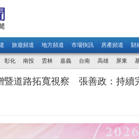
道
旅遊頻道
地方頻道
市場快訊
房產頻道
財
彰化
南投
雲林
嘉義
台南
高雄
屏東
贈暨道路拓寬視察 張善政：持續