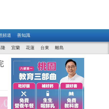
經頻道
善知識
基隆
宜蘭
花蓮
台東
離島
完