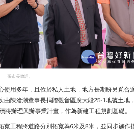
張市長致詞。
心使用多年，且位於私人土地，地方長期盼另覓合
由陳滄潮董事長捐贈觀音區廣大段25-1地號土地
，後續將辦理興辦事業計畫，作為新建工程規劃基礎。
拓寬工程將道路分別拓寬為6米及8米，並同步施作