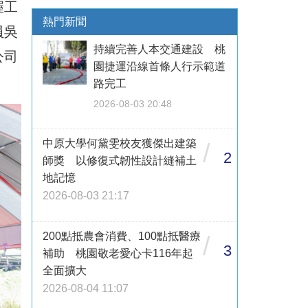
握工
熱門新聞
員吳
持續完善人本交通建設 桃
公司
園捷運沿線首條人行示範道
路完工
2026-08-03 20:48
中原大學何黛雯校友獲傑出建築
/
2
師獎 以修復式韌性設計縫補土
地記憶
2026-08-03 21:17
200點抵農會消費、100點抵醫療
/
3
補助 桃園敬老愛心卡116年起
全面擴大
2026-08-04 11:07