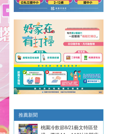
推薦新聞
桃園冷飲節8/21藝文特區登