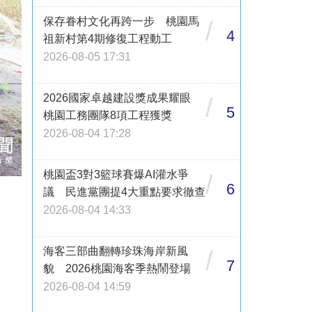
保存眷村文化再跨一步 桃園馬
/
4
祖新村第4期修復工程動工
2026-08-05 17:31
2026國家卓越建設獎成果耀眼
/
5
桃園工務團隊8項工程獲獎
2026-08-04 17:28
桃園盃3對3籃球賽爆AI灌水爭
/
6
議 民進黨團提4大重點要求徹查
2026-08-04 14:33
海客三部曲翻轉珍珠海岸新風
/
7
貌 2026桃園海客季熱鬧登場
2026-08-04 14:59