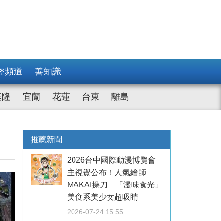
經頻道
善知識
基隆
宜蘭
花蓮
台東
離島
推薦新聞
2026台中國際動漫博覽會
主視覺公布！人氣繪師
MAKAI操刀 「漫味食光」
美食系美少女超吸睛
2026-07-24 15:55