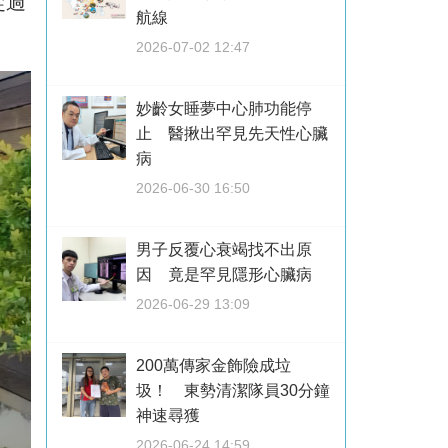
從過
航線
2026-07-02 12:47
妙齡女睡夢中心肺功能停
止 醫揪出罕見先天性心臟
病
2026-06-30 16:50
男子反覆心衰竭找不出原
因 竟是罕見隱形心臟病
2026-06-29 13:09
200萬傳家金飾險成垃
圾！ 東勢清潔隊員30分鐘
神速尋獲
2026-06-24 14:59