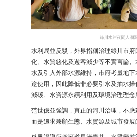
綠川水岸夜間人潮
水利局並反駁，外界指稱治理綠川市府
化、水質惡化及遊客減少等不實言論。
水及引入外部水源維持，市府考量地下
途使用，因此降低非必要引水及抽水操
減碳、水資源永續利用及環境治理理念
范世億並強調，真正的河川治理，不應
而是追求兼顧生態、水資源及城市發展
外界誤導所稱河道長滿青苔、水質變差