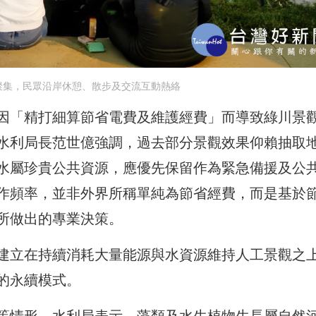
聚集，民眾沿岸休憩、散步及交流互動熱絡
因「精打細算節省電費及維護經費」而導致綠川景
水利局長范世億強調，過去部分景觀效果仰賴抽取
水屬珍貴公共資源，應優先保留作為緊急備援及公
作頻率，並非外界所稱單純為節省經費，而是基於
所做出的專業決策。
建立在持續消耗大量能源與水資源維持人工景觀之
的永續模式。
等情形，水利局表示，藻類及水生植物生長屬自然