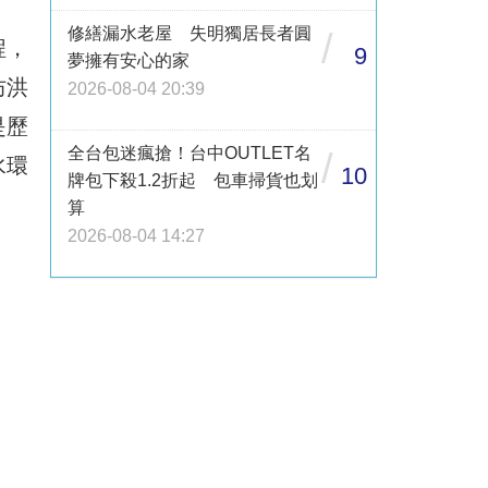
修繕漏水老屋 失明獨居長者圓
/
程，
9
夢擁有安心的家
防洪
2026-08-04 20:39
是歷
全台包迷瘋搶！台中OUTLET名
/
水環
10
牌包下殺1.2折起 包車掃貨也划
算
2026-08-04 14:27