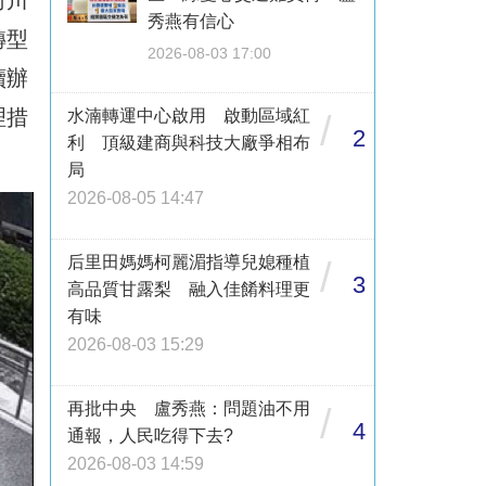
秀燕有信心
轉型
2026-08-03 17:00
續辦
理措
水湳轉運中心啟用 啟動區域紅
/
2
利 頂級建商與科技大廠爭相布
局
2026-08-05 14:47
后里田媽媽柯麗湄指導兒媳種植
/
3
高品質甘露梨 融入佳餚料理更
有味
2026-08-03 15:29
再批中央 盧秀燕：問題油不用
/
4
通報，人民吃得下去?
2026-08-03 14:59