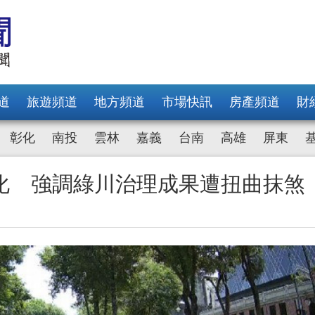
道
旅遊頻道
地方頻道
市場快訊
房產頻道
財
彰化
南投
雲林
嘉義
台南
高雄
屏東
化 強調綠川治理成果遭扭曲抹煞