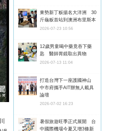
東勢新丁粄揚名大洋洲 30
斤龜粄首站到澳洲布里斯本
2026-07-23 10:56
12歲男童喝中藥竟吞下藥
匙 醫師胃鏡取出異物
2026-07-13 11:04
打造台灣下一座護國神山
中市府攜手AIT辦無人載具
論壇
2026-07-02 16:23
川
暑假旅遊旺季正式展開 台
中國際機場今夏又增3條新