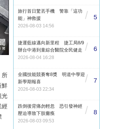
旅行首日驚丟手機 警靠「這功
/
5
能」神救援
2026-08-03 14:56
捷運藍線邁向新里程 捷工局8/9
/
6
辦台中港到童綜合醫院全民健走
2026-08-04 16:28
全國技能競賽奪8獎 明道中學迎
」所
/
7
新學期報喜
新鮮
2026-08-03 22:34
觀光
業經
跌倒後背痛勿輕忽 恐引發神經
/
8
壓迫導致下肢癱瘓
標
2026-08-03 09:53