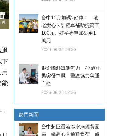
台中10月加碼2好康！ 敬
老愛心卡計程車補助提高至
100元、好孕專車加碼至1
萬元
觀退
2026-06-23 16:30
地下
眼歪嘴斜單側無力 47歲壯
共用
男突發中風 醫護協力急通
節能
血栓
2026-06-23 12:36
上，
熱門新聞
台中超巨蛋落腳水湳經貿園
區 綠憂心交通難負荷 盧
河川