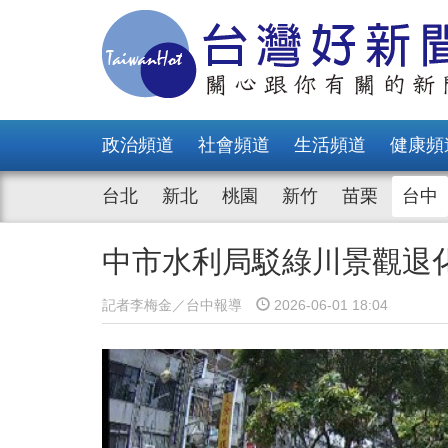
政治頻道
社會頻道
生活頻道
健康頻
台北
新北
桃園
新竹
苗栗
台中
中市水利局駁綠川景觀退
記者李梅金／台中報導
2026-06-01 18:04