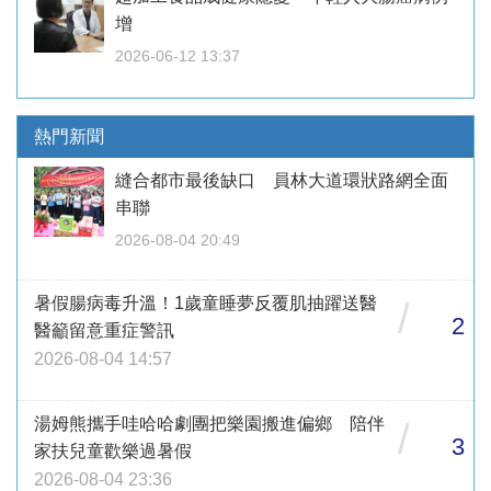
增
2026-06-12 13:37
熱門新聞
縫合都市最後缺口 員林大道環狀路網全面
串聯
2026-08-04 20:49
暑假腸病毒升溫！1歲童睡夢反覆肌抽躍送醫
/
2
醫籲留意重症警訊
2026-08-04 14:57
湯姆熊攜手哇哈哈劇團把樂園搬進偏鄉 陪伴
/
3
家扶兒童歡樂過暑假
2026-08-04 23:36