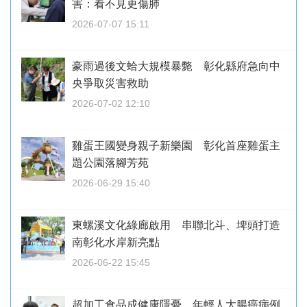
害：看不見更傷肺
2026-07-07 15:11
豪雨過後文蛤大規模暴斃 彰化縣府急向中
央爭取災害救助
2026-07-02 12:10
雞蛋王國變身親子新樂園 彰化首座雞蛋主
題公園落腳芳苑
2026-06-29 15:40
東螺溪文化綠廊啟用 串聯北斗、埤頭打造
南彰化水岸新亮點
2026-06-22 15:45
超加工食品成健康隱憂 年輕人大腸癌病例