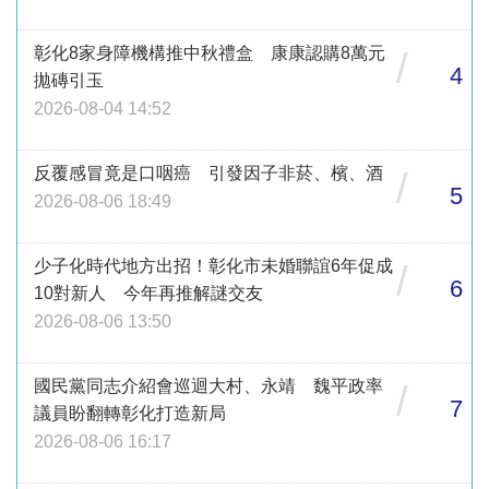
彰化8家身障機構推中秋禮盒 康康認購8萬元
/
4
拋磚引玉
2026-08-04 14:52
反覆感冒竟是口咽癌 引發因子非菸、檳、酒
/
5
2026-08-06 18:49
少子化時代地方出招！彰化市未婚聯誼6年促成
/
6
10對新人 今年再推解謎交友
2026-08-06 13:50
國民黨同志介紹會巡迴大村、永靖 魏平政率
/
7
議員盼翻轉彰化打造新局
2026-08-06 16:17