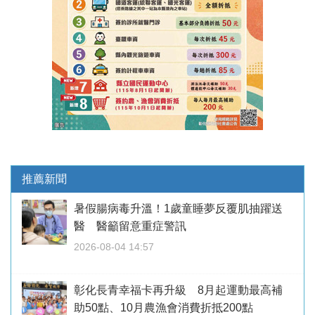
推薦新聞
暑假腸病毒升溫！1歲童睡夢反覆肌抽躍送
醫 醫籲留意重症警訊
2026-08-04 14:57
彰化長青幸福卡再升級 8月起運動最高補
助50點、10月農漁會消費折抵200點