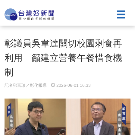
彰議員吳韋達關切校園剩食再
利用 籲建立營養午餐惜食機
制
記者鄧富珍／彰化報導
2026-06-01 16:33