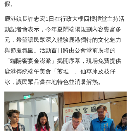
假。
鹿港鎮長許志宏1日在行政大樓四樓禮堂主持活
動記者會表示，今年夏鬧端陽規劃內容豐富多
元，希望讓民眾深入體驗鹿港獨特的文化魅力
與節慶氛圍。活動首日將由公會堂前廣場的
「端陽饗宴金澎派」揭開序幕，現場免費提供
鹿港傳統端午美食「煎堆」、仙草冰及枝仔
冰，讓民眾品嘗在地特色並消暑解熱。