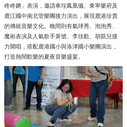
咚咚鏘」表演，邀請車埕鳳凰儀、東寧樂府及
鹿江國中南北管樂團接力演出，展現鹿港珍貴
的傳統音樂文化。晚間則有氣球秀、泡泡秀、
魔術表演及人氣歌手黃號、李佳歡、胡凱兒接
力開唱，搭配鹿港國小與洛津國小樂團演出，
打造熱鬧歡樂的夏夜音樂盛宴。