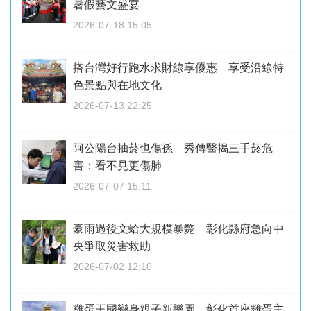
暑假藝文盛宴
2026-07-18 15:05
搭台灣好行跑水求財線享優惠 享受沿線特
色景點與在地文化
2026-07-13 22:25
阿公陽台抽菸也傷孫 秀傳醫揭三手菸危
害：看不見更傷肺
2026-07-07 15:11
豪雨過後文蛤大規模暴斃 彰化縣府急向中
央爭取災害救助
2026-07-02 12:10
雞蛋王國變身親子新樂園 彰化首座雞蛋主