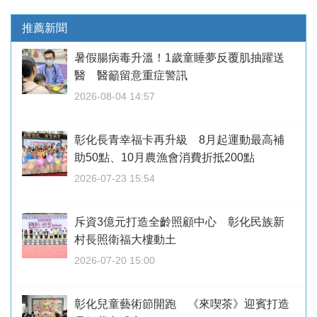
推薦新聞
暑假腸病毒升溫！1歲童睡夢反覆肌抽躍送
醫 醫籲留意重症警訊
2026-08-04 14:57
彰化長青幸福卡再升級 8月起運動最高補
助50點、10月農漁會消費折抵200點
2026-07-23 15:54
斥資3億元打造全齡照顧中心 彰化民族新
村長照衛福大樓動土
2026-07-20 15:00
彰化兒童藝術節開跑 《來喫茶》迎賓打造