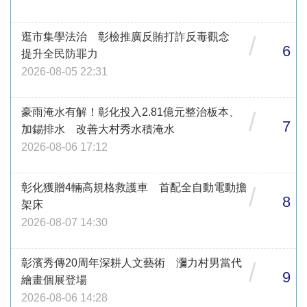
逛市集學法治 彰檢推廣反賄打詐反毒觀念
/
6
提升全民防罪力
2026-08-05 22:31
豪雨淹水有解！彰化投入2.81億元整治板本、
/
7
加錫排水 改善大村秀水積淹水
2026-08-06 17:12
彰化獲贈4輛高規格救護車 首配全自動電動擔
/
8
架床
2026-08-07 14:30
彰濱秀傳20周年深耕人文藝術 瀰力村男當代
/
9
繪畫個展登場
2026-08-06 14:28