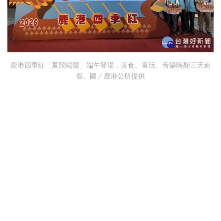
鹿港四季紅「夏鬧端陽」端午登場，美食、童玩、音樂嗨翻三天連
假。圖／鹿港公所提供