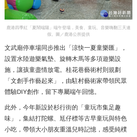
鹿港四季紅「夏鬧端陽」端午登場，美食、童玩、音樂嗨翻三天連
假。圖／鹿港公所提供
文武廟停車場同步推出「涼快一夏童樂匯」，
設置水陸遊樂氣墊、旋轉木馬等多項遊樂設
施，讓孩童盡情放電。桂花巷藝術村則規劃
「文創手作藝起來」，由駐村藝術家帶領民眾
體驗DIY創作，留下專屬端午回憶。
此外，今年新設於杉行街的「童玩市集足趣
味」，集結打陀螺、尪仔標等古早童玩與特色
小吃，帶領大小朋友重溫兒時記憶，感受純樸