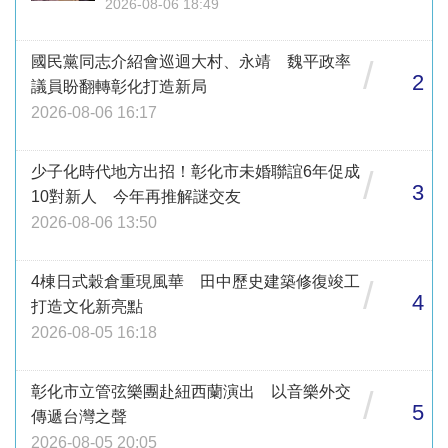
2026-08-06 18:49
國民黨同志介紹會巡迴大村、永靖 魏平政率
/
2
議員盼翻轉彰化打造新局
2026-08-06 16:17
少子化時代地方出招！彰化市未婚聯誼6年促成
/
3
10對新人 今年再推解謎交友
2026-08-06 13:50
4棟日式穀倉重現風華 田中歷史建築修復竣工
/
4
打造文化新亮點
2026-08-05 16:18
彰化市立管弦樂團赴紐西蘭演出 以音樂外交
/
5
傳遞台灣之聲
2026-08-05 20:05