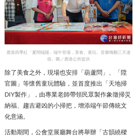
鹿港四季紅「夏鬧端陽」端午登場，美食、童玩、音樂嗨翻三天連
假。圖／鹿港公所提供
除了美食之外，現場也安排「葫蘆問」、「陞
官圖」等懷舊童玩體驗，並首度推出「天地掃
DIY製作」，由專業老師帶領民眾製作象徵掃災
納福、趨吉避凶的小掃把，增添端午節傳統文
化意涵。
活動期間，公會堂展廳舞台將舉辦「古韻繞樑