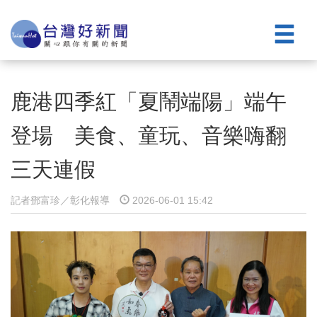
鹿港四季紅「夏鬧端陽」端午
登場 美食、童玩、音樂嗨翻
三天連假
記者鄧富珍／彰化報導
2026-06-01 15:42