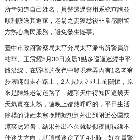
所幸知道自己姓名，
員警透過警用系統查詢並
順利護送其返家，
老翁之妻獲悉後非常感謝警
方熱心為民服務，避免發生憾事。
臺中市政府警察局太平分局太平派出所警員許
祐華、
王震耀5月30日凌晨1點多巡邏巡經中平
路沿線，
在昏暗的夜色中發現巷弄內有1名老翁
步履蹣跚走在路上，
2人見狀立即上前關懷，原
來是陳姓老翁迷路了，
經聊天中得知因這幾天
天氣實在太熱，連晚上都熱呼呼的，
平日生活
簡樸的陳姓老翁晚間就想到外出到附近公園或
涼爽處避暑，
結果外出不久就疑似夜間視線不
佳迷失方向，
就這樣迷途了近4小時，好在員警