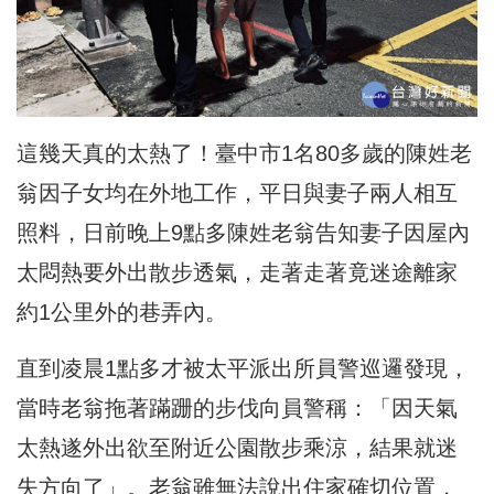
這幾天真的太熱了！
臺中市1名80多歲的陳姓老
翁因子女均在外地工作，
平日與妻子兩人相互
照料，
日前晚上9點多陳姓老翁告知妻子因屋內
太悶熱要外出散步透氣，
走著走著竟迷途離家
約1公里外的巷弄內。
直到凌晨1點多才被太平派出所員警巡邏發現，
當時老翁拖著蹣跚的步伐向員警稱：「
因天氣
太熱遂外出欲至附近公園散步乘涼，結果就迷
失方向了」。
老翁雖無法說出住家確切位置，