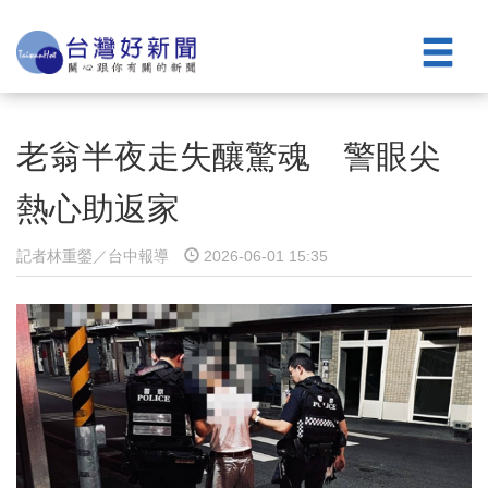
老翁半夜走失釀驚魂 警眼尖
熱心助返家
記者林重鎣／台中報導
2026-06-01 15:35