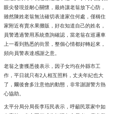
眼尖發現並耐心關懷，
最終讓老翁放下心防，
雖然陳姓老翁無法確切表達家住何處，
僅稱住
家附近有賣水果攤販，好在知道自己的姓名，
員警透過警用系統查詢確認，當老翁在巡邏車
上一看到熟悉的街景，
整個心情都好轉起來，
頻向員警表達感謝之意。
老翁之妻獲悉後表示，因子女均在外縣市工
作，
平日就只有2人相互照料，丈夫年紀也大
了，
爾後會多注意他的動態，非常謝謝警方熱
心協助。
太平分局分局長李珏民表示，呼籲民眾家中如