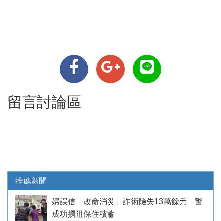
留言討論區
推薦新聞
婦誤信「改命消災」詐術險失13萬餘元 警
成功攔阻保住積蓄