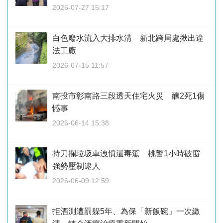
2026-07-27 15:17
白色廢水流入大排水溝 新北跨局處揪出違
法工廠
2026-07-15 11:57
南投市彰南路三段透天住宅火災 釀2死1傷
憾事
2026-06-14 15:38
持刀攔垃圾車洩憤還毒駕 桃警1小時破窗
強勢壓制逮人
2026-06-09 12:59
拒酒測遭罰躲5年、為保「新飯碗」一次繳