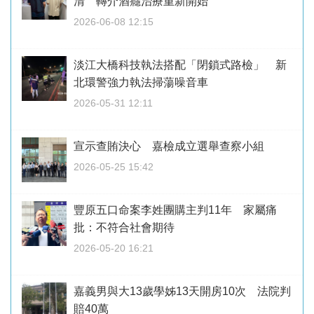
清 轉介酒癮治療重新開始
2026-06-08 12:15
淡江大橋科技執法搭配「閉鎖式路檢」 新
北環警強力執法掃蕩噪音車
2026-05-31 12:11
宣示查賄決心 嘉檢成立選舉查察小組
2026-05-25 15:42
豐原五口命案李姓團購主判11年 家屬痛
批：不符合社會期待
2026-05-20 16:21
嘉義男與大13歲學姊13天開房10次 法院判
賠40萬