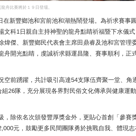
盃龍舟比賽將於１９日登場。
19日在新豐鄉池和宮前池和湖熱鬧登場。為祈求賽事
楊文科1日親自主持神聖的龍舟點睛祈福暨下水儀式
徐煒傑、新豐鄉民代表會主席田鼎睿及池和宮管理
龍舟開光點睛，虔誠祈求縣運昌隆、賽事順利，正
況空前踴躍，共計吸引高達54支隊伍齊聚一堂、角
合組26隊，充分展現各界對民俗文化傳承與健康運
級，除依名次頒發豐厚獎金外，更貼心首創「參賽
,000元，鼓勵更多民間團隊勇於挑戰自我、體現志