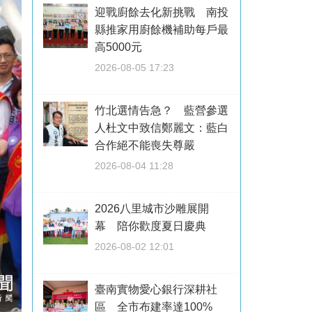
迎戰廚餘去化新挑戰 南投
縣推家用廚餘機補助每戶最
高5000元
2026-08-05 17:23
竹北選情告急？ 藍營參選
人杜文中致信鄭麗文：藍白
合作絕不能喪失尊嚴
2026-08-04 11:28
2026八里城市沙雕展開
幕 陪你歡度夏日慶典
2026-08-02 12:01
臺南實物愛心銀行深耕社
區 全市布建率達100%