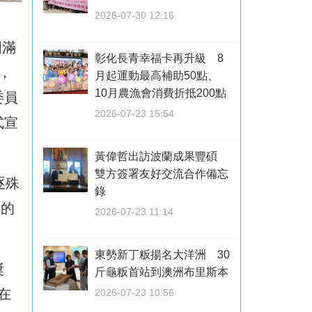
2026-07-30 12:16
圓滿
彰化長青幸福卡再升級 8
，
月起運動最高補助50點、
10月農漁會消費折抵200點
委員
2026-07-23 15:54
式宣
黃偉哲出訪波蘭成果豐碩
雙方簽署友好交流合作備忘
逐殊
錄
動的
2026-07-23 11:14
東勢新丁粄揚名大洋洲 30
獎
斤龜粄首站到澳洲布里斯本
在
2026-07-23 10:56