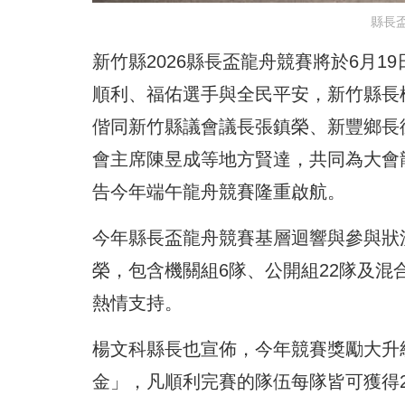
縣長
新竹縣2026縣長盃龍舟競賽將於6月
順利、福佑選手與全民平安，新竹縣長
偕同新竹縣議會議長張鎮榮、新豐鄉長
會主席陳昱成等地方賢達，共同為大會
告今年端午龍舟競賽隆重啟航。
今年縣長盃龍舟競賽基層迴響與參與狀
榮，包含機關組6隊、公開組22隊及混
熱情支持。
楊文科縣長也宣佈，今年競賽獎勵大升
金」，凡順利完賽的隊伍每隊皆可獲得2