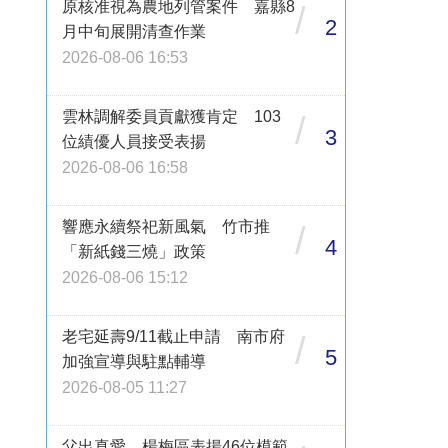
原核准視為農地列管案件 嘉縣8
/
2
月中旬展開清查作業
2026-08-06 16:53
雲林調解委員貢獻獲肯定 103
/
3
位績優人員接受表揚
2026-08-06 16:58
響應永續祭祀新風氣 竹市推
/
4
「新紙錢三燒」政策
2026-08-06 15:12
老宅延壽9/11截止申請 南市府
/
5
加強宣導與駐點輔導
2026-08-05 11:27
父出真愛 楊梅區表揚46位模範