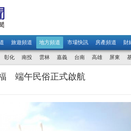
道
旅遊頻道
地方頻道
市場快訊
房產頻道
財
彰化
南投
雲林
嘉義
台南
高雄
屏東
祈福 端午民俗正式啟航