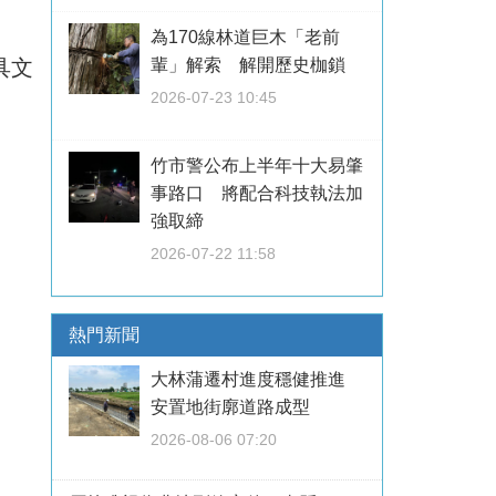
為170線林道巨木「老前
具文
輩」解索 解開歷史枷鎖
2026-07-23 10:45
竹市警公布上半年十大易肇
事路口 將配合科技執法加
強取締
2026-07-22 11:58
熱門新聞
大林蒲遷村進度穩健推進
安置地街廓道路成型
2026-08-06 07:20