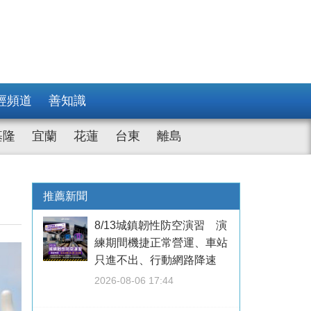
經頻道
善知識
基隆
宜蘭
花蓮
台東
離島
推薦新聞
8/13城鎮韌性防空演習 演
練期間機捷正常營運、車站
只進不出、行動網路降速
2026-08-06 17:44