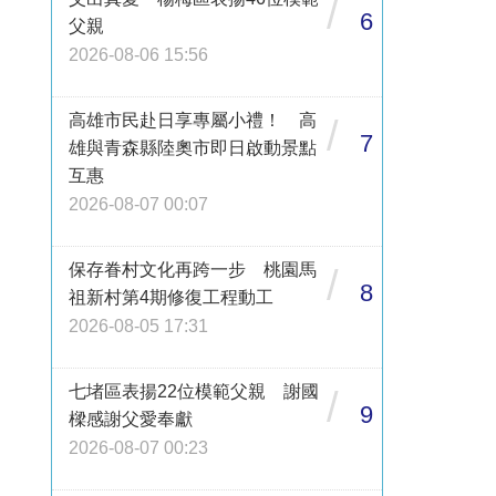
/
6
父親
2026-08-06 15:56
高雄市民赴日享專屬小禮！ 高
/
7
雄與青森縣陸奧市即日啟動景點
互惠
2026-08-07 00:07
保存眷村文化再跨一步 桃園馬
/
8
祖新村第4期修復工程動工
2026-08-05 17:31
七堵區表揚22位模範父親 謝國
/
9
樑感謝父愛奉獻
2026-08-07 00:23