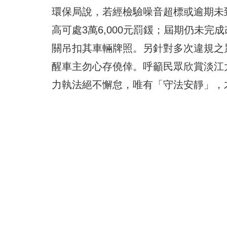
環保局說，若經檢驗噪音超標或逾期未到
高可處3萬6,000元罰鍰；屆期仍未
關吊扣其車輛牌照。另針對多次違規之
醒車主勿心存僥倖。呼籲民眾欣賞淡江
力執法絕不懈怠，唯有「守法安靜」，