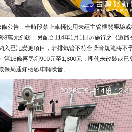
8條公告，全時段禁止車輛使用未經主管機關審驗或
3萬元罰鍰；另配合114年1月1日起施行之《道路
納入登記變更項目，若排氣管不符合噪音規範將不
16條再另罰900元至1,800元，即使未改裝或已
環保局通知檢驗車輛噪音。