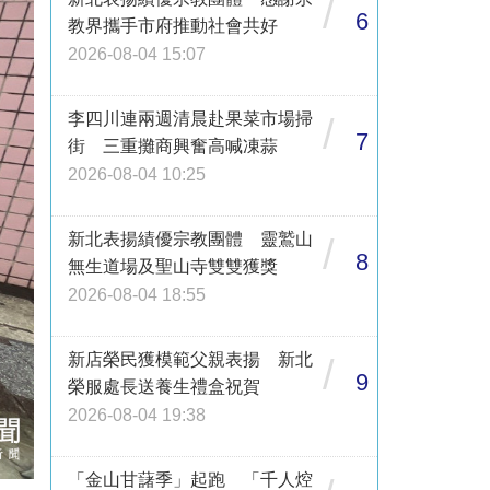
/
6
教界攜手市府推動社會共好
2026-08-04 15:07
李四川連兩週清晨赴果菜市場掃
/
7
街 三重攤商興奮高喊凍蒜
2026-08-04 10:25
新北表揚績優宗教團體 靈鷲山
/
8
無生道場及聖山寺雙雙獲獎
2026-08-04 18:55
新店榮民獲模範父親表揚 新北
/
9
榮服處長送養生禮盒祝賀
2026-08-04 19:38
「金山甘藷季」起跑 「千人焢