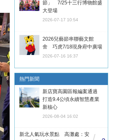
節」 7/25十三行博物館盛
大登場
2026-07-17 10:54
2026兒藝節串聯藝文館
舍 巧虎7/18現身府中廣場
2026-07-16 16:37
熱門新聞
新店寶高園區報編案通過
打造9.4公頃永續智慧產業
新核心
2026-08-04 16:02
新北人氣玩水景點 高灘處：安
/