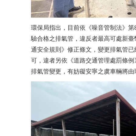
環保局指出，目前依《噪音管制法》第
驗合格之排氣管，違反者最高可處新臺幣
通安全規則》修正條文，變更排氣管已
可，違者另依《道路交通管理處罰條例》第
排氣管變更，有妨礙安寧之虞車輛將由