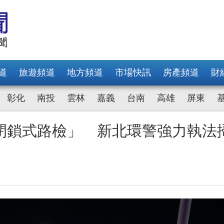
道
旅遊頻道
地方頻道
市場快訊
房產頻道
財
彰化
南投
雲林
嘉義
台南
高雄
屏東
閉鎖式路檢」 新北環警強力執法