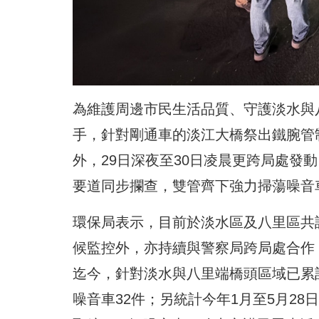
為維護周邊市民生活品質、守護淡水與
手，針對剛通車的淡江大橋祭出鐵腕管
外，29日深夜至30日凌晨更跨局處發
要道同步攔查，雙管齊下強力掃蕩噪音
環保局表示，目前於淡水區及八里區共
候監控外，亦持續與警察局跨局處合作
迄今，針對淡水與八里端橋頭區域已累計
噪音車32件；另統計今年1月至5月2