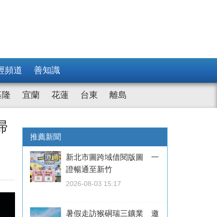
經頻道
善知識
基隆
宜蘭
花蓮
台東
離島
掃
推薦新聞
新北市圖跨域借閱版圖 一
證暢通至新竹
2026-08-03 15:17
暑假走訪猴硐瑞三鑛業 邀