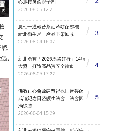
2
心迎接暑假親子潮
2026-08-05 12:21
檢
農七十通報苦茶油苯駢芘超標
/
3
新北衛生局：產品下架回收
交
2026-08-04 16:37
予認
登記
新北勇奪「2026馬路好行」14項
/
4
大獎 打造高品質安全街道
2026-08-05 17:22
佛教正心會啟建恭祝觀世音菩薩
/
5
成道紀念日暨護生法會 法會圓
滿殊勝
2026-08-04 15:29
新北表揚績優宗教團體 感謝宗