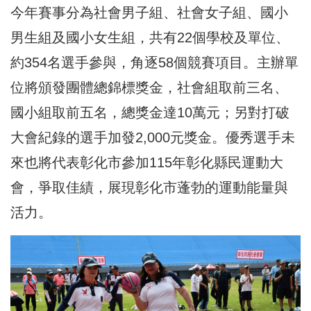
今年賽事分為社會男子組、社會女子組、國小
男生組及國小女生組，共有
22個學校及單位、
約354名選手參與，角逐58個競賽項目。主辦單
位將頒發團體總錦標獎金，社會組取前三名、
國小組取前五名，總獎金達10萬元；另對打破
大會紀錄的選手加發2,000元獎金。優秀選手未
來也將代表彰化市參加115年彰化縣民運動大
會，爭取佳績，展現彰化市蓬勃的運動能量與
活力。