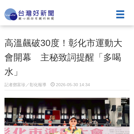
高溫飆破30度！彰化市運動大
會開幕 主秘致詞提醒「多喝
水」
記者鄧富珍／彰化報導
2026-05-30 14:34