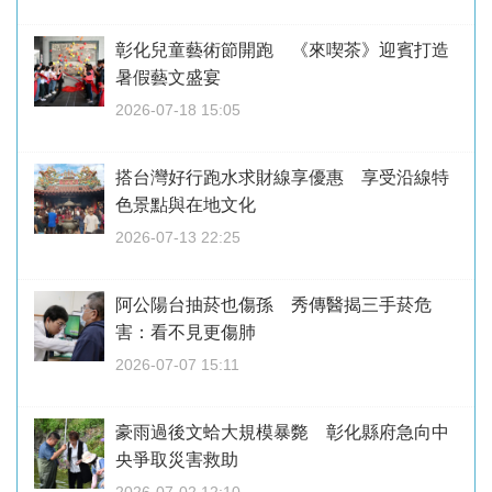
彰化兒童藝術節開跑 《來喫茶》迎賓打造
暑假藝文盛宴
2026-07-18 15:05
搭台灣好行跑水求財線享優惠 享受沿線特
色景點與在地文化
2026-07-13 22:25
阿公陽台抽菸也傷孫 秀傳醫揭三手菸危
害：看不見更傷肺
2026-07-07 15:11
豪雨過後文蛤大規模暴斃 彰化縣府急向中
央爭取災害救助