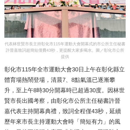
代表林世賢市長主持彰化市115年運動大會開幕式的市公所主任秘書
許晉嘉致詞超簡短僅費43秒，更提醒大家多喝水。圖／彰化市公所
提供
彰化市115年全市運動大會30日上午在彰化縣立
體育場熱鬧登場，清晨7、8點氣溫已逐漸攀
升，至上午8時30分開幕時已超過30度。因林世
賢市長出國考察，由彰化市公所主任秘書許晉
嘉代表主持開幕典禮，致詞全程僅43秒，延續
歷年來市長主持運動大會時「簡短有力」的風