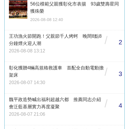
56位模範父親獲彰化市表揚 93歲雙壽星同
獲殊榮
2026-08-08 12:40
王功漁火節開跑！父親節千人烤蚵 晚間8點8
/
2
分鐘煙火迎人潮
2026-08-08 13:12
彰化獲贈4輛高規格救護車 首配全自動電動擔
/
3
架床
2026-08-07 14:30
魏平政造勢喊出福利超越六都 推薦同志介紹
/
4
會泛藍基層實力再度凝聚
2026-08-07 21:06