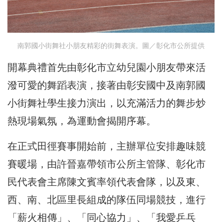
南郭國小街舞社小朋友精彩的街舞表演。圖／彰化市公所提供
開幕典禮首先由彰化市立幼兒園小朋友帶來活
潑可愛的舞蹈表演，接著由彰安國中及南郭國
小街舞社學生接力演出，以充滿活力的舞步炒
熱現場氣氛，為運動會揭開序幕。
在正式田徑賽事開始前，主辦單位安排趣味競
賽暖場，由許晉嘉帶領市公所主管隊、彰化市
民代表會主席陳文賓率領代表會隊，以及東、
西、南、北區里長組成的隊伍同場競技，進行
「薪火相傳」、「同心協力」、「我愛乒乓