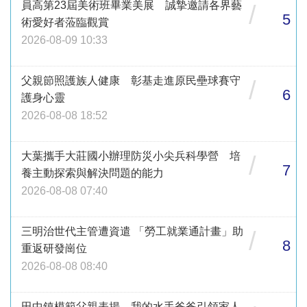
員高第23屆美術班畢業美展 誠摯邀請各界藝
/
5
術愛好者蒞臨觀賞
2026-08-09 10:33
父親節照護族人健康 彰基走進原民壘球賽守
/
6
護身心靈
2026-08-08 18:52
大葉攜手大莊國小辦理防災小尖兵科學營 培
/
7
養主動探索與解決問題的能力
2026-08-08 07:40
三明治世代主管遭資遣 「勞工就業通計畫」助
/
8
重返研發崗位
2026-08-08 08:40
田中鎮模範父親表揚 我的水手爸爸引領家人