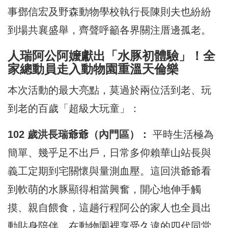
事鄧信宏及野森動物學校執行長陳則夫也紛紛
到場共襄盛舉，齊聲呼籲各界關注厝邊孤老。
人瑞阿公阿嬤獻出「水豚初體驗」！全
家總動員走入動物園重溫天倫樂
本次活動的最大亮點，莫過於兩位活到老、玩
到老的百歲「超級大玩童」：
102 歲洪長瑞爺爺（內門區）：
平時生活極為
簡單、幾乎足不出戶，日常多仰賴華山站長與
義工定期到宅關懷與量測血壓。這回洪爺爺看
到軟萌的水豚顯得相當興奮，開心地伸手觸
摸、親自餵食，這趟行程阿公的家人也全員出
動貼身陪伴，在動物園裡享受久違的四代同堂