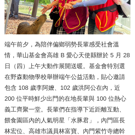
端午前夕，為陪伴偏鄉弱勢長輩感受社會溫
情，華山基金會高雄 B 愛心天使縣辦於 5 月 28
日（四）上午大動作展開送暖。基金會特別選
在野森動物學校舉辦端午公益活動，貼心邀請
包含 108 歲李阿嬤、102 歲洪阿公在內，近
200 位平時鮮少出門的在地長輩與 100 位熱心
義工齊聚一堂。長輩們在指導下近距離互動、
餵食園區內的人氣明星「水豚君」，內門區長
林宏位、高雄市議員林富寶、內門紫竹寺總幹