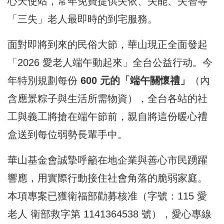
心天使站，常年免費提供失依、失能、失智等
「三失」老人最即時的到宅服務。
面對即將到來的民俗大節，華山現正全面發起
「2026 愛老人端午動起來」全台公益行动。今
年特別規劃每份
600 元的「端午關懷禮」
（內
含應景粽子與生活所需物資），全台各站的社
工與義工將搶在端午節前，親自將這份暖心禮
盒送到每位弱勢長輩手中。
華山基金會誠摯呼籲在地企業與善心市民踴躍
響應，用實際行動接住社會角落的脆弱家庭。
本項專案已獲衛福部勸募核准（字號：115 愛
老人 衛部救字第 1141364538 號），愛心專線