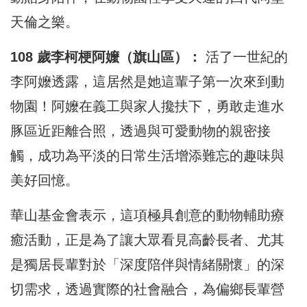
天倫之樂。
108 歲李柯梗阿嬤（旗山區）：
活了一世紀的
李阿嬤透露，這居然是她這輩子第一次來到動
物園！阿嬤在義工與家人攙扶下，勇敢走進水
豚區近距離合照，透過與可愛動物的親密接
觸，成功為平淡的日常生活增添難忘的趣味與
美好回憶。
華山基金會表示，這項極具創意的動物輔助療
癒活動，正是為了讓大眾看見高齡長者、尤其
是獨居長輩對於「深度陪伴與情緒關懷」的深
切需求，透過實際的社會融合，為偏鄉長輩營