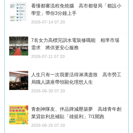
看懂都審流程免燒腦 高市都發局「都設小
學堂」帶你3分鐘上手
2026-07-14 07:20
7名女力高標完訓水電裝修職能 相準市場
需求 將供更安心服務
2026-07-11 07:20
人生只有一次我要活得淋漓盡致 高市勞工
局職人講座帶領顯化理想人生
2026-06-30 07:20
青創神隊友、伴品牌減壓築夢 高雄青年創
業貸款利息補貼「雄挺利」7/1開跑
2026-06-25 07:20