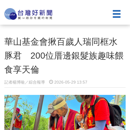
華山基金會揪百歲人瑞同框水
豚君 200位厝邊銀髮族趣味餵
食享天倫
記者楊博喻／綜合報導
2026-05-29 13:57