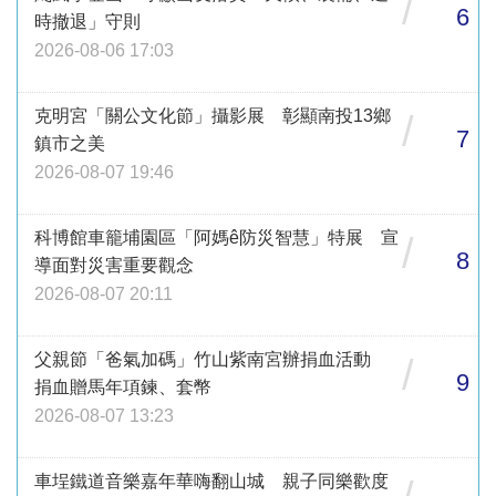
/
6
時撤退」守則
2026-08-06 17:03
克明宮「關公文化節」攝影展 彰顯南投13鄉
/
7
鎮市之美
2026-08-07 19:46
科博館車籠埔園區「阿媽ê防災智慧」特展 宣
/
8
導面對災害重要觀念
2026-08-07 20:11
父親節「爸氣加碼」竹山紫南宮辦捐血活動
/
9
捐血贈馬年項鍊、套幣
2026-08-07 13:23
車埕鐵道音樂嘉年華嗨翻山城 親子同樂歡度