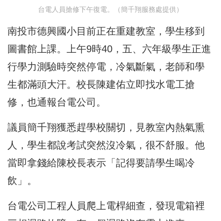
台電人員搶修下午復電。（簡千翔服務處提供）
南投市德興國小目前正在重建教室，學生移到
圖書館上課。上午9時40，五、六年級學生正進
行學力測驗時突然停電，冷氣斷氣，老師和學
生都滿頭大汗。校長陳建佑立即找水電工搶
修，也通報台電公司。
議員簡千翔獲悉趕學校關切，見教室內熱氣熏
人，學生都說考試突然沒冷氣，很不舒服。他
當即拿錢給陳校長表示「記得要請學生喝冷
飲」。
台電公司工程人員爬上電桿細查，發現電箱裡