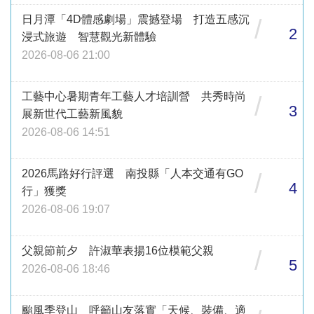
日月潭「4D體感劇場」震撼登場 打造五感沉
/
2
浸式旅遊 智慧觀光新體驗
2026-08-06 21:00
工藝中心暑期青年工藝人才培訓營 共秀時尚
/
3
展新世代工藝新風貌
2026-08-06 14:51
2026馬路好行評選 南投縣「人本交通有GO
/
4
行」獲獎
2026-08-06 19:07
父親節前夕 許淑華表揚16位模範父親
/
5
2026-08-06 18:46
颱風季登山 呼籲山友落實「天候、裝備、適