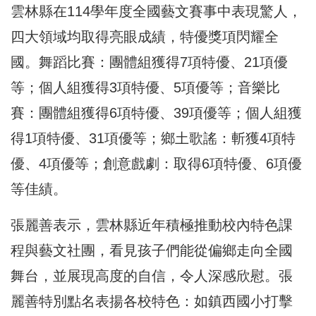
雲林縣在114學年度全國藝文賽事中表現驚人，
四大領域均取得亮眼成績，特優獎項閃耀全
國。舞蹈比賽：團體組獲得7項特優、21項優
等；個人組獲得3項特優、5項優等；音樂比
賽：團體組獲得6項特優、39項優等；個人組獲
得1項特優、31項優等；鄉土歌謠：斬獲4項特
優、4項優等；創意戲劇：取得6項特優、6項優
等佳績。
張麗善表示，雲林縣近年積極推動校內特色課
程與藝文社團，看見孩子們能從偏鄉走向全國
舞台，並展現高度的自信，令人深感欣慰。張
麗善特別點名表揚各校特色：如鎮西國小打擊