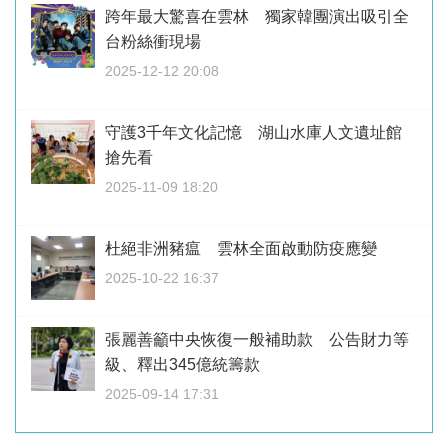
跨年最大驚喜在雲林 獨家韓團演出吸引全
台粉絲衝現場
2025-12-12 20:08
守護3千年文化記憶 湖山水庫人文遺址館
搶先看
2025-11-09 18:20
杜絕非洲豬瘟 雲林全面啟動防疫應變
2025-10-22 16:37
張麗善籲中央恢復一般補助款 公告財力等
級、釋出345億統籌款
2025-09-14 17:31