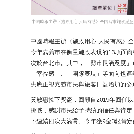
中國時報主辦《施政用心 人民有感》全國縣市施政滿意
中國時報主辦《施政用心 人民有感》
今年嘉義市在衡量施政表現的13項面向
次於台北市。其中，「縣市長滿意度」
「幸福感」、「團隊表現」等面向也連
央應正視嘉義市民與旅客日益增加的交
黃敏惠接下獎盃，回顧自2019年回任
挑戰，感謝市民給予持續的信任與肯定，
下連續四次大滿貫、今年獲9金3銀肯定