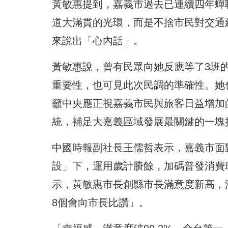
黃敏惠提到，嘉義市過去已連續四年蟬
道大滿貫的光環，而是不捨市民對交通
來說出「心內話」。
黃敏惠說，曾有民眾向她反應等了3班
重要性，也可見此次民調的準確性。她
籲中央應正視嘉義市民與旅客日益增加
統，補足大嘉義區域發展最關鍵的一塊
中國時報副社長王儒哲表示，嘉義市面
設」下，運用歲計賸餘，加碼普發消費
示，黃敏惠市長創縣市長滿意度新高，滿
8個會向市長比讚」。