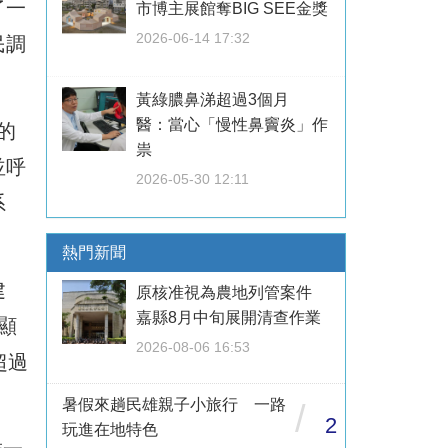
了一
市博主展館奪BIG SEE金獎
2026-06-14 17:32
民調
黃綠膿鼻涕超過3個月
醫：當心「慢性鼻竇炎」作
的
祟
並呼
2026-05-30 12:11
系
熱門新聞
建
原核准視為農地列管案件
嘉縣8月中旬展開清查作業
顯
2026-08-06 16:53
超過
暑假來趟民雄親子小旅行 一路
/
2
玩進在地特色