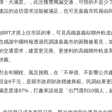
聯「大滿貫」，此次獲獎獨漏交通，可惜的不是少
建設的迫切需求沒能被滿足，也可見嘉義市民藉由
的BRT才搭上往市區的車，可見高鐵嘉義站聯外軌道
也感謝中國時報透過民調讓嘉義市的困難被看見，
的交通需求，建置更完善、更便利的高鐵聯外軌道
拼圖。
對去年關稅、風災挑戰，在「不舉債、不影響公共
現金6千元，是縣市政府財政穩健典範。民調結果更
意度達87%，打趣來說就是「出門遇到10個人，