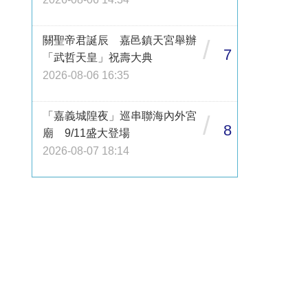
關聖帝君誕辰 嘉邑鎮天宮舉辦
/
7
「武哲天皇」祝壽大典
2026-08-06 16:35
「嘉義城隍夜」巡串聯海內外宮
/
8
廟 9/11盛大登場
2026-08-07 18:14