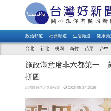
政治頻道
社會頻道
生活頻道
健康頻
台北
新北
桃園
新竹
苗栗
台中
施政滿意度非六都第一 
拼圖
記者陳致愷／嘉義報導
2026-05-27 18:26