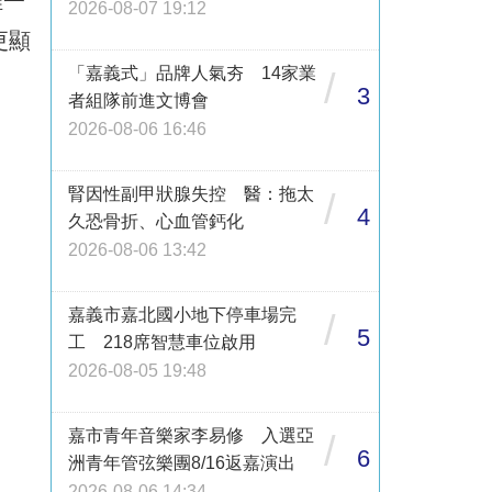
唯一
2026-08-07 19:12
更顯
「嘉義式」品牌人氣夯 14家業
/
3
者組隊前進文博會
2026-08-06 16:46
腎因性副甲狀腺失控 醫：拖太
/
4
久恐骨折、心血管鈣化
2026-08-06 13:42
嘉義市嘉北國小地下停車場完
/
5
工 218席智慧車位啟用
2026-08-05 19:48
嘉市青年音樂家李易修 入選亞
/
6
洲青年管弦樂團8/16返嘉演出
2026-08-06 14:34