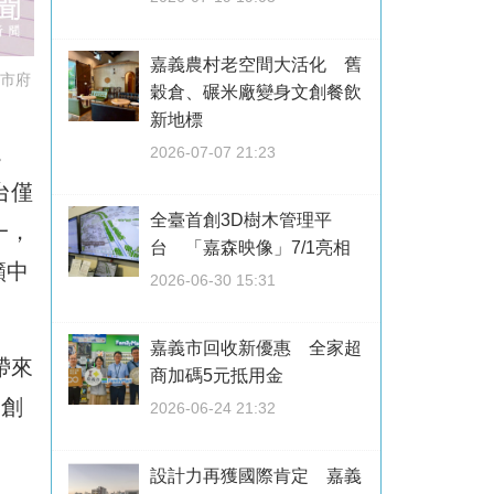
嘉義農村老空間大活化 舊
義市府
穀倉、碾米廠變身文創餐飲
新地標
。
2026-07-07 21:23
台僅
全臺首創3D樹木管理平
一，
台 「嘉森映像」7/1亮相
籲中
2026-06-30 15:31
。
嘉義市回收新優惠 全家超
帶來
商加碼5元抵用金
已創
2026-06-24 21:32
設計力再獲國際肯定 嘉義