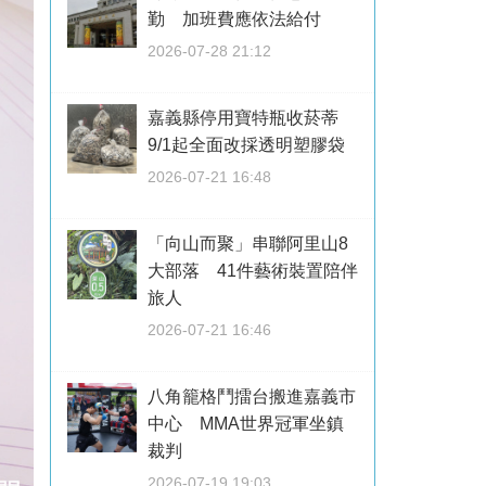
勤 加班費應依法給付
2026-07-28 21:12
嘉義縣停用寶特瓶收菸蒂
9/1起全面改採透明塑膠袋
2026-07-21 16:48
「向山而聚」串聯阿里山8
大部落 41件藝術裝置陪伴
旅人
2026-07-21 16:46
八角籠格鬥擂台搬進嘉義市
中心 MMA世界冠軍坐鎮
裁判
2026-07-19 19:03