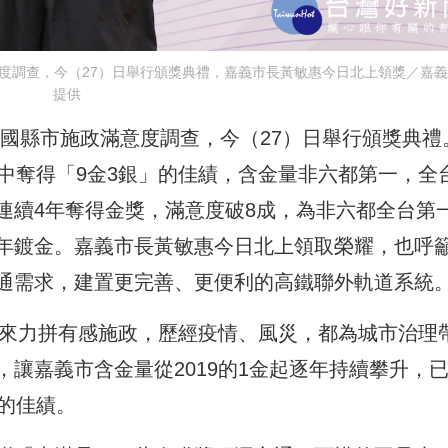
度調查，今（27）日舉行頒獎典禮，嘉義市長黃敏惠今日北上領獎／嘉
提供
全國縣市施政滿意度調查，今（27）日舉行頒獎典禮
中奪得「9金3銀」的佳績，含金量非六都第一，全
連續4年奪得金獎，滿意度破8成，為非六都全台第
年鍍金。嘉義市長黃敏惠今日北上領取榮耀，也呼
通需求，建置更完善、更便利的高鐵聯外軌道系統
以來力拼有感施政，歷經疫情、風災，都為城市治理
讓嘉義市含金量從2019的1金起逐年持續攀升，
的佳績。