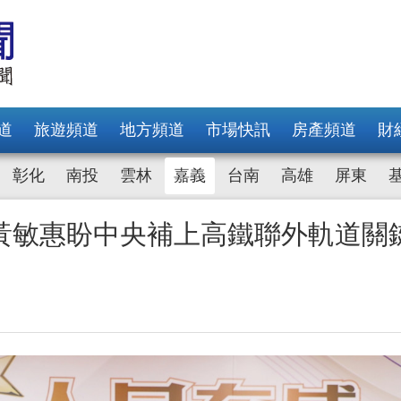
道
旅遊頻道
地方頻道
市場快訊
房產頻道
財
彰化
南投
雲林
嘉義
台南
高雄
屏東
黃敏惠盼中央補上高鐵聯外軌道關