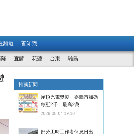
經頻道
善知識
基隆
宜蘭
花蓮
台東
離島
鍵
推薦新聞
屋頂光電獎勵 嘉義市加碼
每瓩2千、最高2萬
2026-08-04 19:10
部分工時工作者休息日出