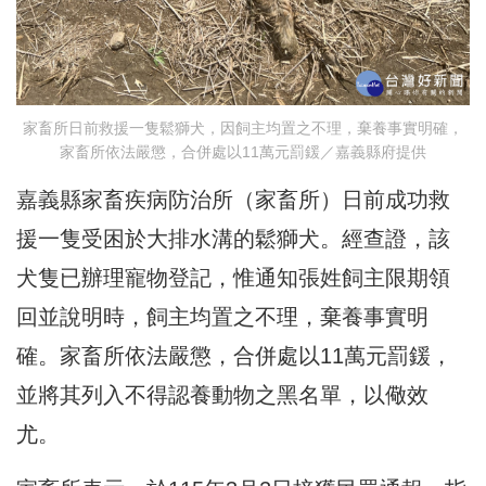
家畜所日前救援一隻鬆獅犬，因飼主均置之不理，棄養事實明確，
家畜所依法嚴懲，合併處以11萬元罰鍰／嘉義縣府提供
嘉義縣家畜疾病防治所（家畜所）日前成功救
援一隻受困於大排水溝的鬆獅犬。經查證，該
犬隻已辦理寵物登記，惟通知張姓飼主限期領
回並說明時，飼主均置之不理，棄養事實明
確。家畜所依法嚴懲，合併處以11萬元罰鍰，
並將其列入不得認養動物之黑名單，以儆效
尤。