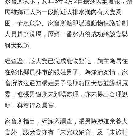
家畜所表示，於115年3月2日接獲民眾通報，指
民雄鄉正大路一段附近大排水溝內有犬隻受
困，情況危急。家畜所隨即派遣動物保護管制
人員趕赴現場，歷經一番努力後成功將該隻鬆
獅犬救起。
經查證，該犬隻已完成寵物登記，飼主為居住
在彰化縣員林市的張姓男子。為釐清案情，家
畜所依法通知張姓男子限期領回犬隻並說明原
委，惟張男逾期未到場處理，亦未提出合理說
明，棄養行為屬實。
家畜所指出，經深入調查，張男除涉嫌棄養犬
隻外，該犬隻亦有「未完成絕育」及「未施打