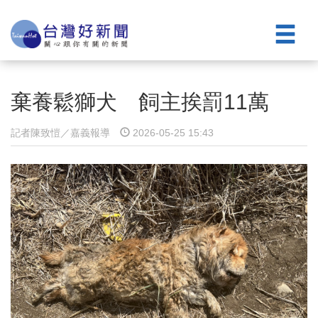
棄養鬆獅犬 飼主挨罰11萬
記者陳致愷／嘉義報導
2026-05-25 15:43