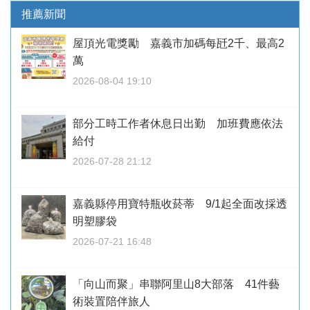
推薦新聞
屋頂光電獎勵 嘉義市加碼每瓩2千、最高2
萬
2026-08-04 19:10
部分工時工作者休息日出勤 加班費應依法
給付
2026-07-28 21:12
嘉義縣停用寶特瓶收菸蒂 9/1起全面改採透
明塑膠袋
2026-07-21 16:48
「向山而聚」串聯阿里山8大部落 41件藝
術裝置陪伴旅人