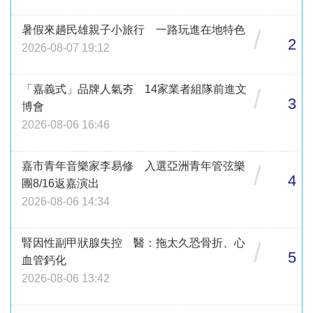
暑假來趟民雄親子小旅行 一路玩進在地特色
/
2
2026-08-07 19:12
「嘉義式」品牌人氣夯 14家業者組隊前進文
/
3
博會
2026-08-06 16:46
嘉市青年音樂家李易修 入選亞洲青年管弦樂
/
4
團8/16返嘉演出
2026-08-06 14:34
腎因性副甲狀腺失控 醫：拖太久恐骨折、心
/
5
血管鈣化
2026-08-06 13:42