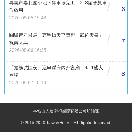
嘉義市嘉北國小地下停車場完工 218席智慧車
/
6
位啟用
2026-08-05 19:48
關聖帝君誕辰 嘉邑鎮天宮舉辦「武哲天皇」
/
7
祝壽大典
2026-08-06 16:35
「嘉義城隍夜」巡串聯海內外宮廟 9/11盛大
/
8
登場
2026-08-07 18:14
本站由大運聯和國際有限公司所維運
© 2015-2026 TaiwanHot.net All Rights Reserved.