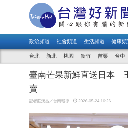
政治頻道
社會頻道
生活頻道
健康頻
台北
新北
桃園
新竹
苗栗
台中
臺南芒果新鮮直送日本 
賣
記者莊漢昌／台南報導
2026-05-24 16:26