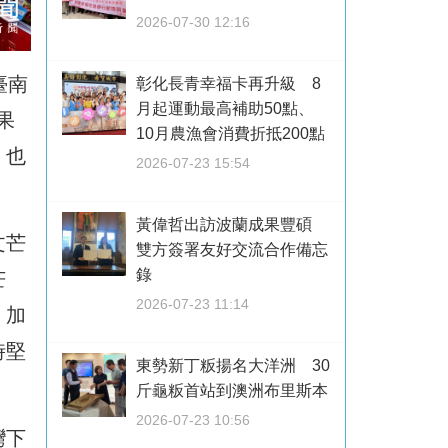
2026-07-30 12:16
臺南
彰化長青幸福卡再升級 8
月起運動最高補助50點、
果
10月農漁會消費折抵200點
，也
2026-07-23 15:54
黃偉哲出訪波蘭成果豐碩
文芒
雙方簽署友好交流合作備忘
錄
芒
2026-07-23 11:14
，加
時堅
東勢新丁粄揚名大洋洲 30
斤龜粄首站到澳洲布里斯本
2026-07-23 10:56
灣下