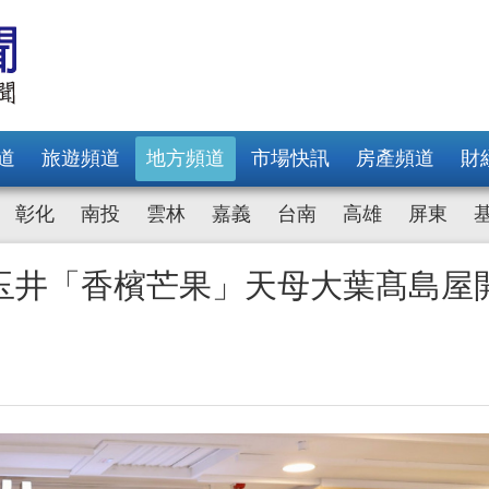
道
旅遊頻道
地方頻道
市場快訊
房產頻道
財
彰化
南投
雲林
嘉義
台南
高雄
屏東
玉井「香檳芒果」天母大葉髙島屋