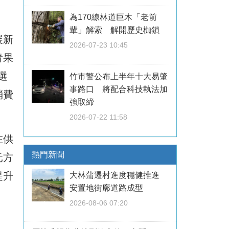
為170線林道巨木「老前
輩」解索 解開歷史枷鎖
展新
2026-07-23 10:45
青果
選
竹市警公布上半年十大易肇
事路口 將配合科技執法加
消費
強取締
2026-07-22 11:58
在供
熱門新聞
元方
提升
大林蒲遷村進度穩健推進
安置地街廓道路成型
2026-08-06 07:20