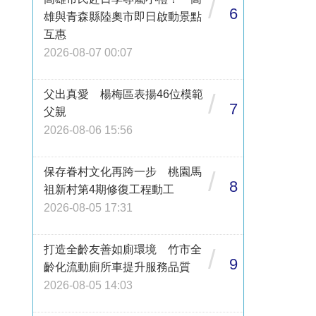
/
6
雄與青森縣陸奧市即日啟動景點
互惠
2026-08-07 00:07
父出真愛 楊梅區表揚46位模範
/
7
父親
2026-08-06 15:56
保存眷村文化再跨一步 桃園馬
/
8
祖新村第4期修復工程動工
2026-08-05 17:31
打造全齡友善如廁環境 竹市全
/
9
齡化流動廁所車提升服務品質
2026-08-05 14:03