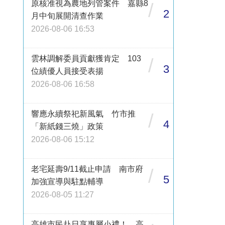
原核准視為農地列管案件 嘉縣8
/
2
月中旬展開清查作業
2026-08-06 16:53
雲林調解委員貢獻獲肯定 103
/
3
位績優人員接受表揚
2026-08-06 16:58
響應永續祭祀新風氣 竹市推
/
4
「新紙錢三燒」政策
2026-08-06 15:12
老宅延壽9/11截止申請 南市府
/
5
加強宣導與駐點輔導
2026-08-05 11:27
高雄市民赴日享專屬小禮！ 高