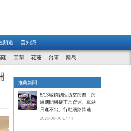
經頻道
善知識
基隆
宜蘭
花蓮
台東
離島
開
推薦新聞
8/13城鎮韌性防空演習 演
練期間機捷正常營運、車站
只進不出、行動網路降速
2026-08-06 17:44