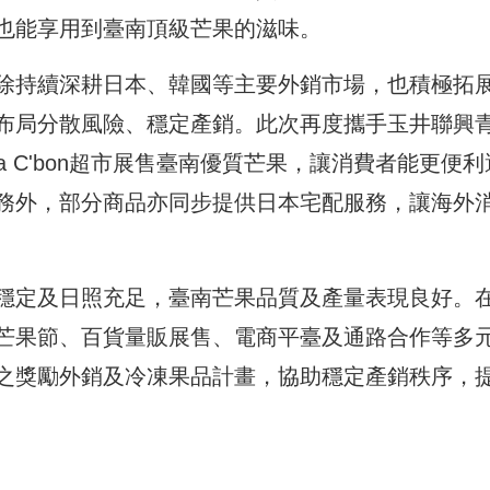
也能享用到臺南頂級芒果的滋味。
除持續深耕日本、韓國等主要外銷市場，也積極拓
布局分散風險、穩定產銷。此次再度攜手玉井聯興
 C'bon超市展售臺南優質芒果，讓消費者能更便利
務外，部分商品亦同步提供日本宅配服務，讓海外
穩定及日照充足，臺南芒果品質及產量表現良好。
芒果節、百貨量販展售、電商平臺及通路合作等多
之獎勵外銷及冷凍果品計畫，協助穩定產銷秩序，