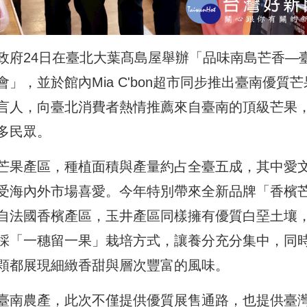
政府24日在臺北大葉髙島屋舉辦「品味南島芒香—
，並於館內Mia C'bon超市同步推出臺南優質芒
言人，向臺北消費者熱情推薦來自臺南的頂級芒果
多民眾。
芒果產區，種植面積與產量約占全臺五成，其中愛
受海內外市場喜愛。今年特別帶來全新品牌「香檳
自法國香檳產區，玉井產區同樣擁有優質白堊土壤
採「一穗留一果」栽培方式，讓養分充分集中，同
顆都展現細緻香甜與層次豐富的風味。
臺南農產，此次不僅提供優質展售通路，也提供臺