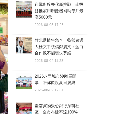
迎戰廚餘去化新挑戰 南投
縣推家用廚餘機補助每戶最
高5000元
2026-08-05 17:23
竹北選情告急？ 藍營參選
人杜文中致信鄭麗文：藍白
合作絕不能喪失尊嚴
2026-08-04 11:28
2026八里城市沙雕展開
幕 陪你歡度夏日慶典
2026-08-02 12:01
臺南實物愛心銀行深耕社
區 全市布建率達100%