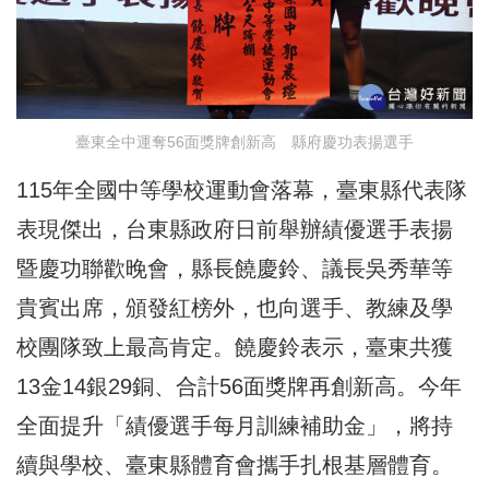
臺東全中運奪56面獎牌創新高 縣府慶功表揚選手
115年全國中等學校運動會落幕，臺東縣代表隊
表現傑出，台東縣政府日前舉辦績優選手表揚
暨慶功聯歡晚會，縣長饒慶鈴、議長吳秀華等
貴賓出席，頒發紅榜外，也向選手、教練及學
校團隊致上最高肯定。饒慶鈴表示，臺東共獲
13金14銀29銅、合計56面獎牌再創新高。今年
全面提升「績優選手每月訓練補助金」，將持
續與學校、臺東縣體育會攜手扎根基層體育。