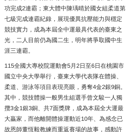
功完成2連霸；東大體中陳瑀晴於國女組柔道第
七級完成連霸紀錄，展現優異抗壓能力與穩定
競技實力，成為本屆全中運最具代表的臺東之
光，二人目前仍為國二生，明年將爭取國中生
涯三連霸。
115全國大專校院運動會5月2日至6日在桃園市
國立中央大學舉行，臺東大學代表隊在體操、
柔道、游泳等項目表現亮眼，勇奪4金2銀9銅。
其中，競技體操一般男生組選手曾文駿一人獨
攬3金1銀3銅、共7面獎牌，成為本屆全大運最
大贏家，而他離開體操運動近10年、為感念已
故恩師董恆毅教練而重返賽場的故事，感動許