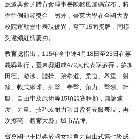
應邀與會的體育會理事長陳銘風加碼宣布，將
循往例頒發獎金。另外，臺東大學在全國大專
校院運動會中表現優異，奪下15面獎牌，同樣
受邀頒紅榜慶功。
教育處指出，115年全中運4月18日至23日在嘉
義縣舉行，臺東縣組成472人代表隊參賽，參加
田徑、游泳、體操、跆拳道、柔道、舉重、射
箭、軟式網球、射擊、拳擊、角力、擊劍、輕
艇、自由車及武術等15項競賽種類，無論速
度、力量、技巧或耐力項目皆有亮眼表現，再
次擦亮「體育大縣」城市品牌。
寶桑國中王以柔於國女組角力自由式第七級成