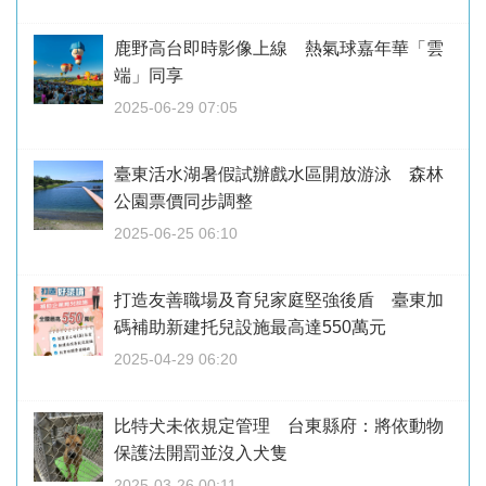
鹿野高台即時影像上線 熱氣球嘉年華「雲
端」同享
2025-06-29 07:05
臺東活水湖暑假試辦戲水區開放游泳 森林
公園票價同步調整
2025-06-25 06:10
打造友善職場及育兒家庭堅強後盾 臺東加
碼補助新建托兒設施最高達550萬元
2025-04-29 06:20
比特犬未依規定管理 台東縣府：將依動物
保護法開罰並沒入犬隻
2025-03-26 00:11