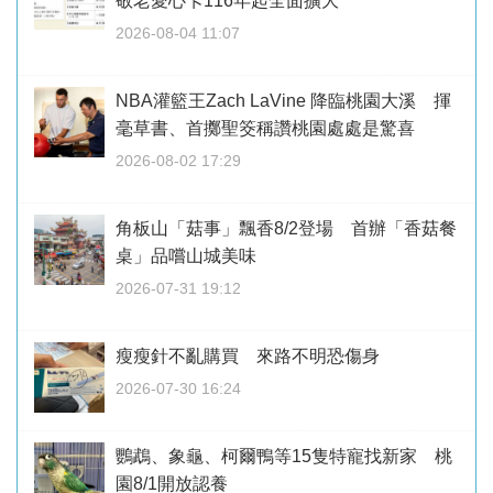
敬老愛心卡116年起全面擴大
2026-08-04 11:07
NBA灌籃王Zach LaVine 降臨桃園大溪 揮
毫草書、首擲聖筊稱讚桃園處處是驚喜
2026-08-02 17:29
角板山「菇事」飄香8/2登場 首辦「香菇餐
桌」品嚐山城美味
2026-07-31 19:12
瘦瘦針不亂購買 來路不明恐傷身
2026-07-30 16:24
鸚鵡、象龜、柯爾鴨等15隻特寵找新家 桃
園8/1開放認養