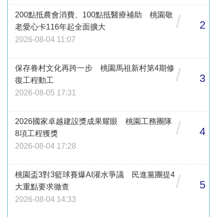
200點抵農會消費、100點抵醫療補助 桃園敬
/
2
老愛心卡116年起全面擴大
2026-08-04 11:07
保存眷村文化再跨一步 桃園馬祖新村第4期修
/
3
復工程動工
2026-08-05 17:31
2026國家卓越建設獎成果耀眼 桃園工務團隊
/
4
8項工程獲獎
2026-08-04 17:28
桃園盃3對3籃球賽爆AI灌水爭議 民進黨團提4
/
5
大重點要求徹查
2026-08-04 14:33