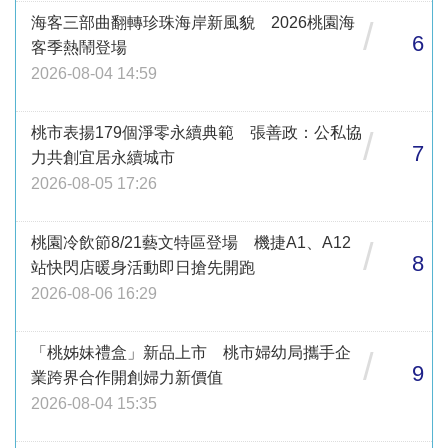
海客三部曲翻轉珍珠海岸新風貌 2026桃園海
/
6
客季熱鬧登場
2026-08-04 14:59
桃市表揚179個淨零永續典範 張善政：公私協
/
7
力共創宜居永續城市
2026-08-05 17:26
桃園冷飲節8/21藝文特區登場 機捷A1、A12
/
8
站快閃店暖身活動即日搶先開跑
2026-08-06 16:29
「桃姊妹禮盒」新品上市 桃市婦幼局攜手企
/
9
業跨界合作開創婦力新價值
2026-08-04 15:35