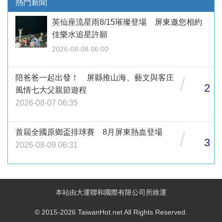
熱門新聞
英仙座流星雨8/15璀璨登場 屏東邀您相約
佳樂水追星許願
2026-08-08 06:00
陪爸爸一起出發！ 屏縣推山海、藝文與客庄
/
2
風情七大父親節遊程
2026-08-07 06:35
首屆全國原鄉盃排球賽 8月屏東熱血登場
/
3
2026-08-09 06:31
本站由大運聯和國際有限公司所維運
© 2015-2026 TaiwanHot.net All Rights Reserved.