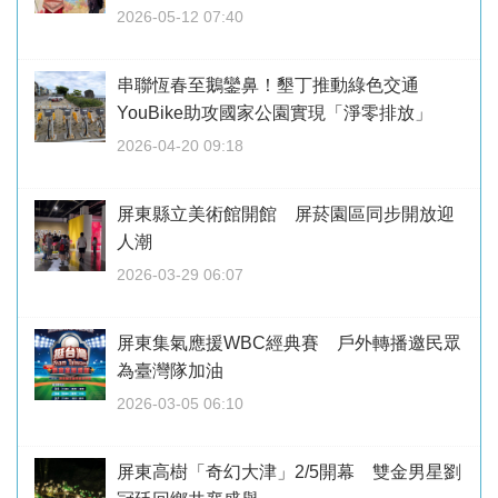
2026-05-12 07:40
串聯恆春至鵝鑾鼻！墾丁推動綠色交通
YouBike助攻國家公園實現「淨零排放」
2026-04-20 09:18
屏東縣立美術館開館 屏菸園區同步開放迎
人潮
2026-03-29 06:07
屏東集氣應援WBC經典賽 戶外轉播邀民眾
為臺灣隊加油
2026-03-05 06:10
屏東高樹「奇幻大津」2/5開幕 雙金男星劉