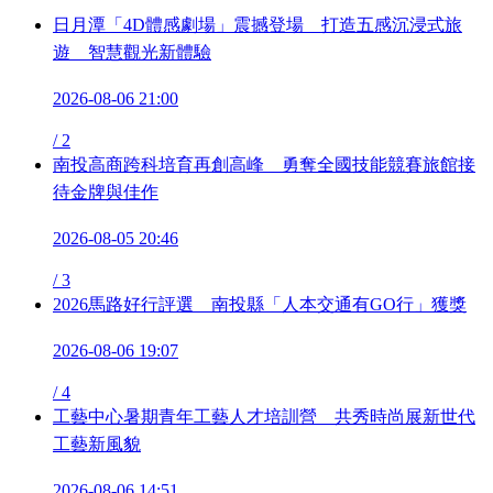
日月潭「4D體感劇場」震撼登場 打造五感沉浸式旅
遊 智慧觀光新體驗
2026-08-06 21:00
/
2
南投高商跨科培育再創高峰 勇奪全國技能競賽旅館接
待金牌與佳作
2026-08-05 20:46
/
3
2026馬路好行評選 南投縣「人本交通有GO行」獲獎
2026-08-06 19:07
/
4
工藝中心暑期青年工藝人才培訓營 共秀時尚展新世代
工藝新風貌
2026-08-06 14:51