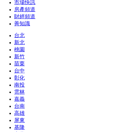
市場快訊
房產頻道
財經頻道
善知識
台北
新北
桃園
新竹
苗栗
台中
彰化
南投
雲林
嘉義
台南
高雄
屏東
基隆