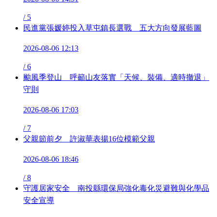
/
5
民進黨張媛婷投入草屯鎮長選戰 五大方向發展藍圖
2026-08-06 12:13
/
6
颱風季登山 呼籲山友落實「天候、裝備、適時撤退」
守則
2026-08-06 17:03
/
7
父親節前夕 許淑華表揚16位模範父親
2026-08-06 18:46
/
8
守護居家安全 南投縣環保局強化毒化災避難與化學品
安全宣導