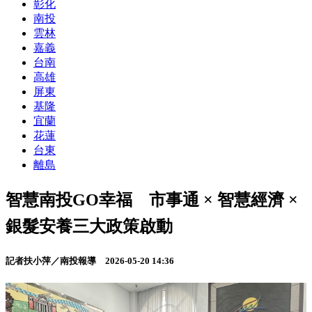
彰化
南投
雲林
嘉義
台南
高雄
屏東
基隆
宜蘭
花蓮
台東
離島
智慧南投GO幸福 市事通 × 智慧經濟 ×
銀髮安養三大政策啟動
記者扶小萍／南投報導
2026-05-20 14:36