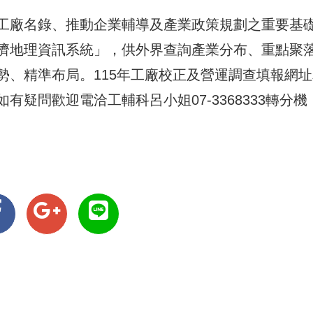
工廠名錄、推動企業輔導及產業政策規劃之重要基
濟地理資訊系統」，供外界查詢產業分布、重點聚
勢、精準布局。115年工廠校正及營運調查填報網址
如有疑問歡迎電洽工輔科呂小姐07-3368333轉分機