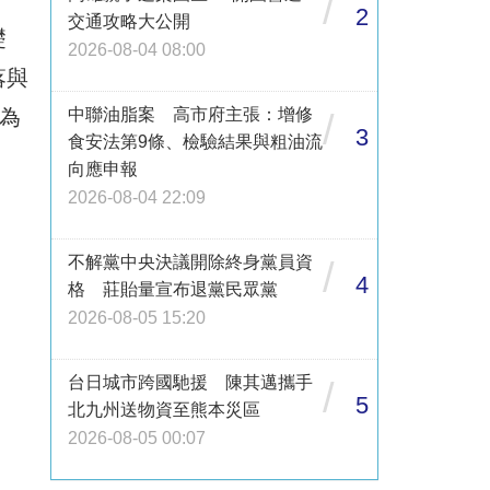
/
2
交通攻略大公開
礎
2026-08-04 08:00
落與
為
中聯油脂案 高市府主張：增修
/
3
食安法第9條、檢驗結果與粗油流
向應申報
2026-08-04 22:09
不解黨中央決議開除終身黨員資
/
4
格 莊貽量宣布退黨民眾黨
2026-08-05 15:20
台日城市跨國馳援 陳其邁攜手
/
5
北九州送物資至熊本災區
2026-08-05 00:07