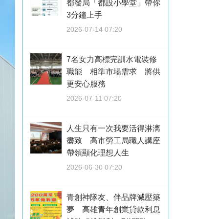
都發局「都設小學堂」帶你
3分鐘上手
2026-07-14 07:20
7名女力高標完訓水電裝修
職能 相準市場需求 將供
更安心服務
2026-07-11 07:20
人生只有一次我要活得淋漓
盡致 高市勞工局職人講座
帶領顯化理想人生
2026-06-30 07:20
青創神隊友、伴品牌減壓築
夢 高雄青年創業貸款利息