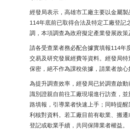
經發局表示，高雄市工廠主要以金屬製
114年底前已取得合法及特定工廠登記之
調，本項調查為政府擬定產業發展政策
請各受查業者務必配合據實填報114
交易及研究發展經費等資料。經發局特
保密，絕不作為課稅依據，請業者放心
為提升調查效率，經發局已於調查啟動
識別證親自前往工廠現場進行訪查，並
路填報，引導業者快速上手；同時提醒
利核對資料。若工廠目前有歇業、搬遷
登記或歇業手續，共同保障業者權益。