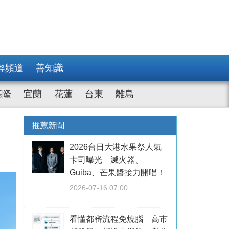
經頻道
善知識
基隆
宜蘭
花蓮
台東
離島
推薦新聞
2026台日大港水果祭人氣
卡司曝光 滅火器、
Guiba、芒果醬接力開唱！
2026-07-16 07:00
看懂都審流程免燒腦 高市