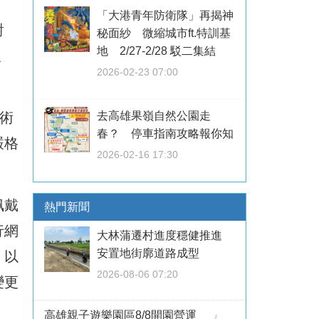
「大港青年防衛隊」再揭神
對
秘面紗 微縮城市ft.特訓基
地 2/27-2/28 駁二集結
強
2026-02-23 07:00
術
去高雄果嶺自然公園走
春？ 停車指南攻略報你知
嚴格
2026-02-16 17:30
佩戴
熱門新聞
行網
大林蒲遷村進度穩健推進
安置地街廓道路成型
，以
2026-08-06 07:20
變更
高雄親子遊樂園區8/8開園營運