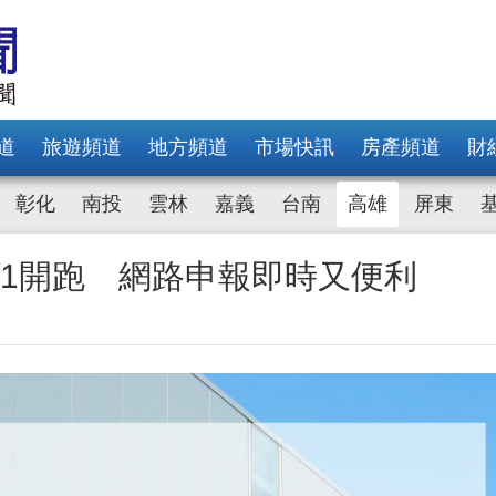
道
旅遊頻道
地方頻道
市場快訊
房產頻道
財
彰化
南投
雲林
嘉義
台南
高雄
屏東
6/1開跑 網路申報即時又便利