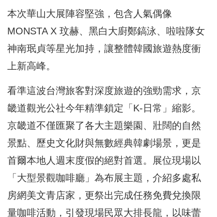
本次華山大展陣容堅強，包含人氣偶像
MONSTA X 玟赫、黑白大廚鄭鎬泳、啦啦隊女
神南珉貞等星光加持，讓整體韓國旅遊熱度衝
上新高峰。
看準這波台灣旅客對深度旅遊的強勁需求，京
畿道觀光公社今年精準鎖定「K-日常」縮影。
京畿道不僅匯聚了各大主題樂園、壯闊的自然
景點、歷史文化財與無數經典韓劇場景，更是
首爾本地人週末度假的絕對首選。展位現場以
「大型景觀咖啡廳」為布展主題，介紹多處私
房網美文青店家，更祭出完成任務免費兌換限
量咖啡活動，引發現場民眾大排長龍，以味蕾