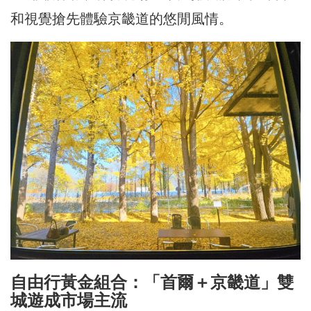
和視覺搶先體驗京畿道的悠閒風情。
自由行黃金組合：「首爾＋京畿道」雙
城遊成市場主流