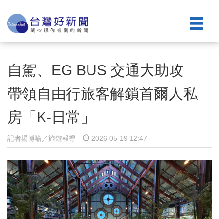
自駕、EG BUS 交通大助攻
帶領自由行旅客解鎖首爾人私
房「K-日常」
記者楊博喻／旅遊報導
2026-05-19 12:47