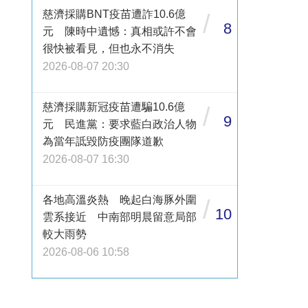
慈濟採購BNT疫苗遭詐10.6億
/
8
元 陳時中遺憾：真相或許不會
很快被看見，但也永不消失
2026-08-07 20:30
慈濟採購新冠疫苗遭騙10.6億
/
9
元 民進黨：要求藍白政治人物
為當年詆毀防疫團隊道歉
2026-08-07 16:30
各地高溫炎熱 晚起白海豚外圍
/
10
雲系接近 中南部明晨留意局部
較大雨勢
2026-08-06 10:58