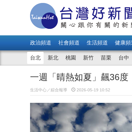
政治頻道
社會頻道
生活頻道
健康頻
台北
新北
桃園
新竹
苗栗
台中
一週「晴熱如夏」飆36度
生活中心／綜合報導
2026-05-19 10:52