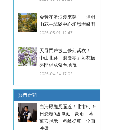
金黃花瀑浪漫來襲！ 陽明
山花卉試驗中心相思樹盛開
2026-05-01 12:47
天母門戶披上夢幻紫衣！
中山北路「浪漫亭」藍花楹
盛開鋪成紫色地毯
2026-04-24 17:02
熱門新聞
白海豚颱風逼近！北市8、9
日恐飆9級陣風、豪雨 蔣
萬安指示「料敵從寬」全面
整備