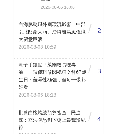
2026-08-06 16:00
白海豚颱風外圍環流影響 中部
/
2
以北防豪大雨、沿海離島風強浪
大留意巨浪
2026-08-08 10:59
電子手鐶貼「萊爾校長吃毒
/
3
油」 陳佩琪放閃祝柯文哲67歲
生日：羞辱性極強，但每一張都
好看
2026-08-06 18:13
批藍白拖垮總預算審查 民進
/
4
黨：立法院恐創下史上最荒謬紀
錄