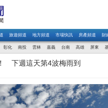
道
旅遊頻道
地方頻道
市場快訊
房產頻道
財
彰化
南投
雲林
嘉義
台南
高雄
屏東
！ 下週這天第4波梅雨到