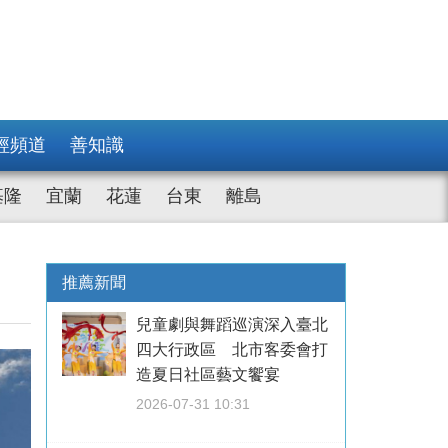
經頻道
善知識
基隆
宜蘭
花蓮
台東
離島
推薦新聞
兒童劇與舞蹈巡演深入臺北
四大行政區 北市客委會打
造夏日社區藝文饗宴
2026-07-31 10:31