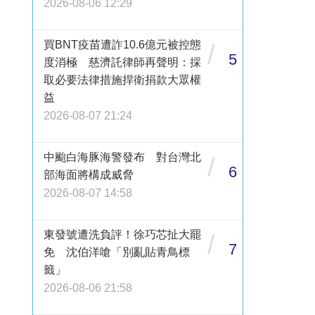
2026-08-06 12:29
買BNT疫苗遭詐10.6億元被控態
/
5
度消極 慈濟託律師再聲明：採
取必要法律措施捍衛捐款大眾權
益
2026-08-07 21:24
中颱白海豚海警發布 對台灣北
/
6
部海面將構成威脅
2026-08-07 14:58
東發號遭洗負評！徐巧芯扯大罷
/
7
免 沈伯洋嗆「別亂貼青鳥標
籤」
2026-08-06 21:58