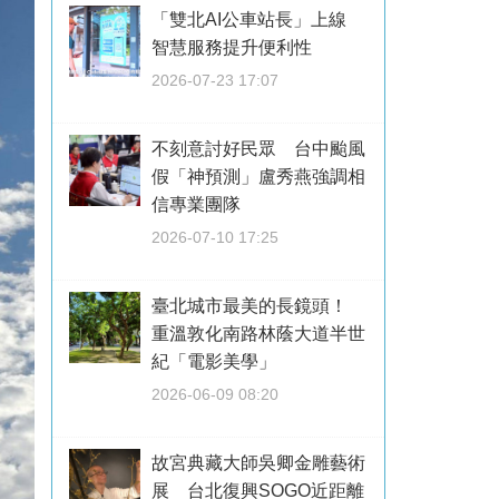
「雙北AI公車站長」上線
智慧服務提升便利性
2026-07-23 17:07
不刻意討好民眾 台中颱風
假「神預測」盧秀燕強調相
信專業團隊
2026-07-10 17:25
臺北城市最美的長鏡頭！
重溫敦化南路林蔭大道半世
紀「電影美學」
2026-06-09 08:20
故宮典藏大師吳卿金雕藝術
展 台北復興SOGO近距離