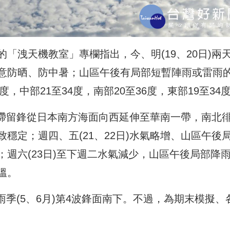
「洩天機教室」專欄指出，今、明(19、20日)兩
意防晒、防中暑；山區午後有局部短暫陣雨或雷雨
，中部21至34度，南部20至36度，東部19至34
日)滯留鋒從日本南方海面向西延伸至華南一帶，南北
穩定；週四、五(21、22日)水氣略增、山區午後
週六(23日)至下週二水氣減少，山區午後局部降
溫。
梅雨季(5、6月)第4波鋒面南下。不過，為期末模擬、