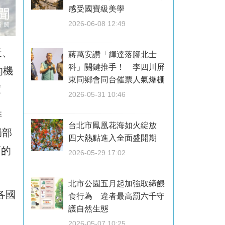
感受國寶級美學
2026-06-08 12:49
天、
蔣萬安讚「輝達落腳北士
科」關鍵推手！ 李四川屏
的機
東同鄉會同台催票人氣爆棚
度
2026-05-31 10:46
徘
台北市鳳凰花海如火綻放
局部
四大熱點進入全面盛開期
雨的
2026-05-29 17:02
北市公園五月起加強取締餵
各國
食行為 違者最高罰六千守
護自然生態
2026-05-07 10:25