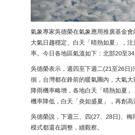
氣象專家吳德榮在氣象應用推廣基金會的
大氣日趨穩定、白天「晴熱如夏」，注
率。今日各地區氣溫如下：北部20至34度
吳德榮表示，週四至下週二(21至26
徊，台灣都在鋒前的暖氣團內，大氣大致
降雨機率略增，各地白天「晴熱如夏」；
機率降低，白天「炎如盛夏」，再創高
吳德榮說，下週三、四(27、28日)、
模式都還在調整，續觀察。