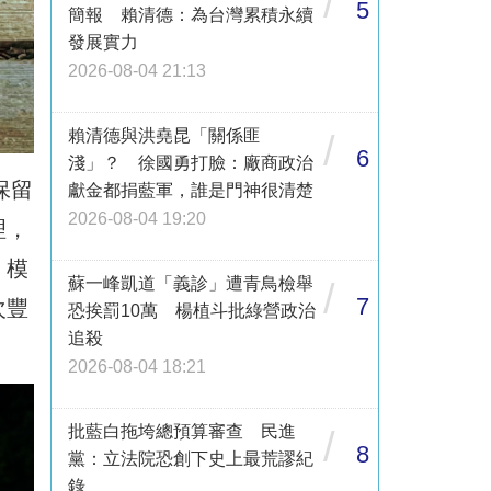
/
5
簡報 賴清德：為台灣累積永續
發展實力
2026-08-04 21:13
賴清德與洪堯昆「關係匪
/
6
淺」？ 徐國勇打臉：廠商政治
保留
獻金都捐藍軍，誰是門神很清楚
2026-08-04 19:20
理，
」模
蘇一峰凱道「義診」遭青鳥檢舉
/
7
次豐
恐挨罰10萬 楊植斗批綠營政治
追殺
2026-08-04 18:21
批藍白拖垮總預算審查 民進
/
8
黨：立法院恐創下史上最荒謬紀
錄