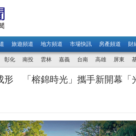
道
旅遊頻道
地方頻道
市場快訊
房產頻道
財
彰化
南投
雲林
嘉義
台南
高雄
屏東
成形 「榕錦時光」攜手新開幕「