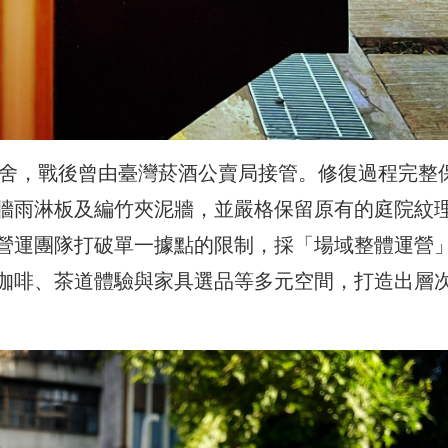
官舍，戰後曾由臺灣菸酒公賣局接管。修復過程完整
牆雨淋板及編竹夾泥牆，並嚴格保留原有的庭院紋
營運團隊打破單一據點的限制，採「場域整體運營
咖啡、茶道體驗與家具選品等多元空間，打造出層