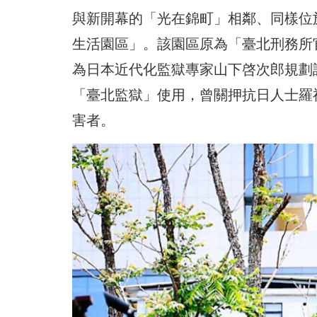
與新開幕的「光在錦町」相鄰、同樣位
生活園區」。該園區原為「臺北刑務所
為日本近代化監獄專家山下啓次郎規劃
「臺北監獄」使用，曾關押抗日人士羅福
害者。