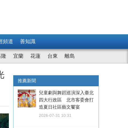
經頻道
善知識
基隆
宜蘭
花蓮
台東
離島
光
推薦新聞
兒童劇與舞蹈巡演深入臺北
四大行政區 北市客委會打
造夏日社區藝文饗宴
2026-07-31 10:31