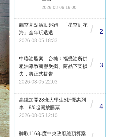
2026-08-06 16:00
貓空亮點活動起跑 「星空到花
/
2
海」全年玩透透
2026-08-05 18:33
中聯油脂案 台糖︰福懋油所供
/
3
粗油導致商譽受損、商品下架損
失，將正式提告
2026-08-05 22:03
高鐵加開28班大學生5折優惠列
/
4
車 8/6起開放購票
2026-08-05 12:10
聽取116年度中央政府總預算案