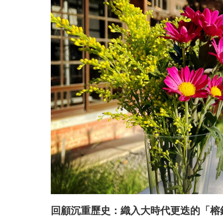
回顧沉重歷史：織入大時代更迭的「榕