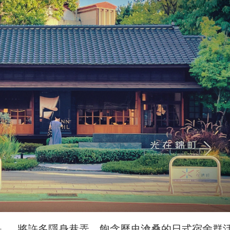
」，將許多隱身巷弄、飽含歷史滄桑的日式宿舍群