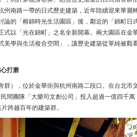
杭州南路一帶的日式歷史建築，近年陸續迎來華麗
討論的「榕錦時光生活園區」後，鄰近的「錦町日
正式以「光在錦町」之名全新開幕。兩大園區在金
式美學與生活複合空間」，讓歷史建築從單純被觀
細心打磨
舍群），位於金華街與杭州南路二段口。在台北市
由民間團隊「大樂司文創公司」投入超過一億四千萬
這片跨越百年的建築群。