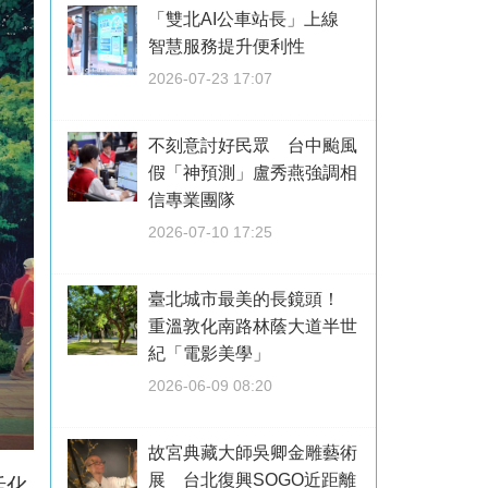
「雙北AI公車站長」上線
智慧服務提升便利性
2026-07-23 17:07
不刻意討好民眾 台中颱風
假「神預測」盧秀燕強調相
信專業團隊
2026-07-10 17:25
臺北城市最美的長鏡頭！
重溫敦化南路林蔭大道半世
紀「電影美學」
2026-06-09 08:20
故宮典藏大師吳卿金雕藝術
展 台北復興SOGO近距離
活化