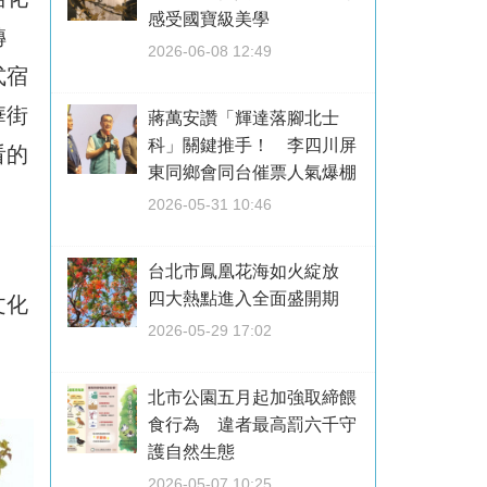
感受國寶級美學
轉
2026-06-08 12:49
式宿
華街
蔣萬安讚「輝達落腳北士
科」關鍵推手！ 李四川屏
看的
東同鄉會同台催票人氣爆棚
2026-05-31 10:46
台北市鳳凰花海如火綻放
四大熱點進入全面盛開期
文化
2026-05-29 17:02
北市公園五月起加強取締餵
食行為 違者最高罰六千守
護自然生態
2026-05-07 10:25