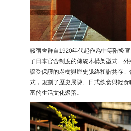
該宿舍群自1920年代起作為中等階級
了日本官舍制度的傳統木構架型式、外
讓受保護的老樹與歷史脈絡和諧共存。
式，規劃了歷史展陳、日式飲食與輕食
富的生活文化聚落。