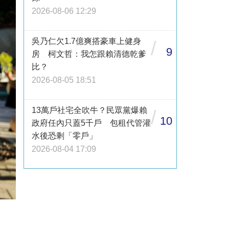
2026-08-06 12:29
吳乃仁欠1.7億爽搭豪車上健身
/
9
房 柯文哲：我怎跟賴清德乾爹
比？
2026-08-05 18:51
13萬戶社宅全吹牛？民眾黨爆賴
/
10
政府任內只蓋5千戶 包租代管灌
水後恐剩「零戶」
2026-08-04 17:09