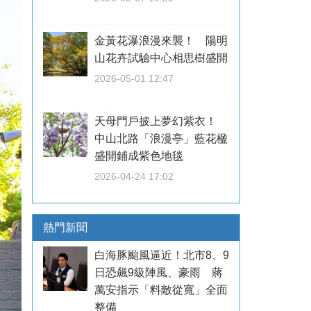
金黃花瀑浪漫來襲！ 陽明
山花卉試驗中心相思樹盛開
2026-05-01 12:47
天母門戶披上夢幻紫衣！
中山北路「浪漫亭」藍花楹
盛開鋪成紫色地毯
2026-04-24 17:02
熱門新聞
白海豚颱風逼近！北市8、9
日恐飆9級陣風、豪雨 蔣
萬安指示「料敵從寬」全面
整備