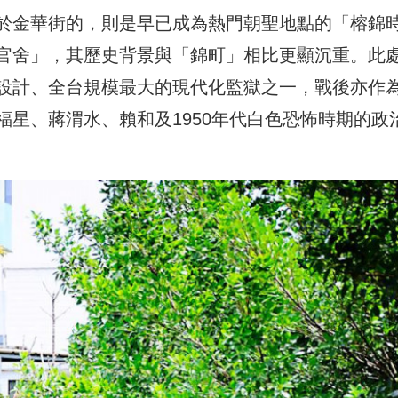
於金華街的，則是早已成為熱門朝聖地點的「榕錦
官舍」，其歷史背景與「錦町」相比更顯沉重。此
設計、全台規模最大的現代化監獄之一，戰後亦作
星、蔣渭水、賴和及1950年代白色恐怖時期的政