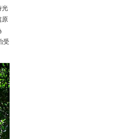
時光
處原
為
治受