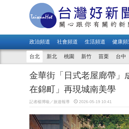
政治頻道
社會頻道
生活頻道
健康頻
台北
新北
桃園
新竹
苗栗
台中
金華街「日式老屋廊帶」
在錦町」再現城南美學
記者楊博喻／旅遊報導
2026-05-19 10:41