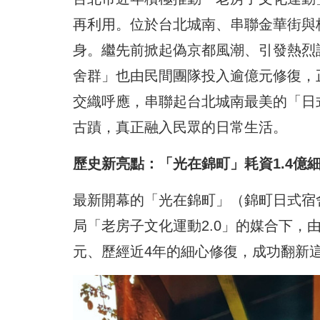
再利用。位於台北城南、串聯金華街與
身。繼先前掀起偽京都風潮、引發熱烈
舍群」也由民間團隊投入逾億元修復，
交織呼應，串聯起台北城南最美的「日
古蹟，真正融入民眾的日常生活。
歷史新亮點：「光在錦町」耗資1.4億
最新開幕的「光在錦町」（錦町日式宿
局「老房子文化運動2.0」的媒合下，
元、歷經近4年的細心修復，成功翻新