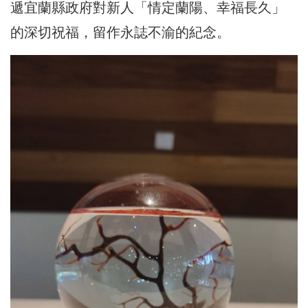
遞宜蘭縣政府對新人「情定蘭陽、幸福長久」
的深切祝福，留作永誌不渝的紀念。