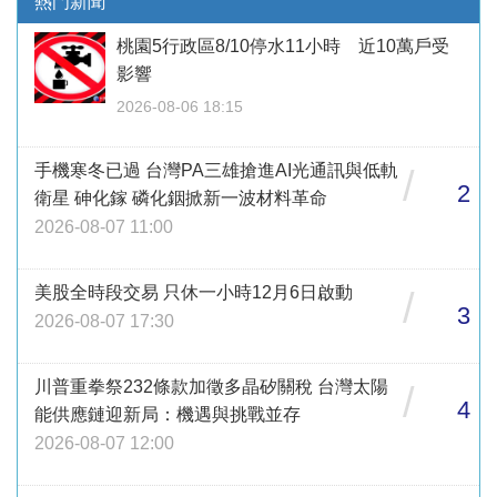
熱門新聞
桃園5行政區8/10停水11小時 近10萬戶受
影響
2026-08-06 18:15
手機寒冬已過 台灣PA三雄搶進AI光通訊與低軌
/
2
衛星 砷化鎵 磷化銦掀新一波材料革命
2026-08-07 11:00
美股全時段交易 只休一小時12月6日啟動
/
3
2026-08-07 17:30
川普重拳祭232條款加徵多晶矽關稅 台灣太陽
/
4
能供應鏈迎新局：機遇與挑戰並存
2026-08-07 12:00