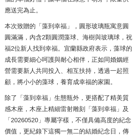
應送完為止。
本次致贈的「藻到幸福」，圓形玻璃瓶寓意圓
圓滿滿，內含2顆圓潤藻球、海樹與玻璃球，祝
福2位新人找到幸福。宜蘭縣政府表示，藻球的
成長需要細心呵護與耐心相伴，正如同婚姻經
營需要新人共同投入、相互扶持，透過一起照
顧，將小小的藻球，養育成幸福的家園。
除了「藻到幸福」生態瓶外，更搭配了精美質
感木座，木座上精細雷射雕刻「藻到幸福」及
「20260520」專屬字樣，不僅具備高度的紀念
價值，更紀錄下這獨一無二的結婚紀念日，傳