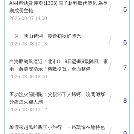
AI材料缺貨 南亞(1303) 電子材料取代塑化 為長
/
5
期成長主軸
2026-08-07 14:00
「蓮」映山豬湖 漫遊初秋好時光
/
6
2026-08-08 10:13
白海豚颱風逼近！北市8、9日恐飆9級陣風、豪
/
7
雨 蔣萬安指示「料敵從寬」全面整備
2026-08-06 16:00
王功漁火節開跑！父親節千人烤蚵 晚間8點8
/
8
分鐘煙火迎人潮
2026-08-08 13:12
暑假來趟民雄親子小旅行 一路玩進在地特色
/
9