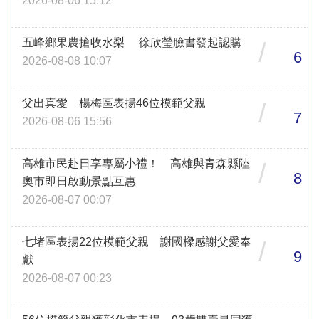
2026-08-06 15:12
五峰鄉果農搶收水梨 徐欣瑩臉書發起認購
/
6
2026-08-08 10:07
父出真愛 楊梅區表揚46位模範父親
/
7
2026-08-06 15:56
高雄市民赴日享專屬小禮！ 高雄與青森縣陸
/
8
奧市即日啟動景點互惠
2026-08-07 00:07
七堵區表揚22位模範父親 謝國樑感謝父愛奉
/
9
獻
2026-08-07 00:23