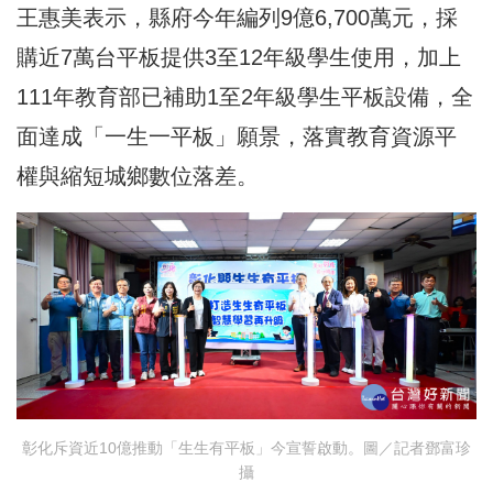
王惠美表示，縣府今年編列9億6,700萬元，採
購近7萬台平板提供3至12年級學生使用，加上
111年教育部已補助1至2年級學生平板設備，全
面達成「一生一平板」願景，落實教育資源平
權與縮短城鄉數位落差。
彰化斥資近10億推動「生生有平板」今宣誓啟動。圖／記者鄧富珍
攝