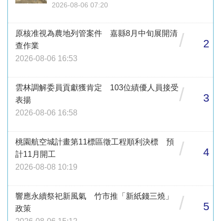
2026-08-06 07:20
原核准視為農地列管案件 嘉縣8月中旬展開清
/
2
查作業
2026-08-06 16:53
雲林調解委員貢獻獲肯定 103位績優人員接受
/
3
表揚
2026-08-06 16:58
桃園航空城計畫第11標區徵工程順利決標 預
/
4
計11月開工
2026-08-08 10:19
響應永續祭祀新風氣 竹市推「新紙錢三燒」
/
5
政策