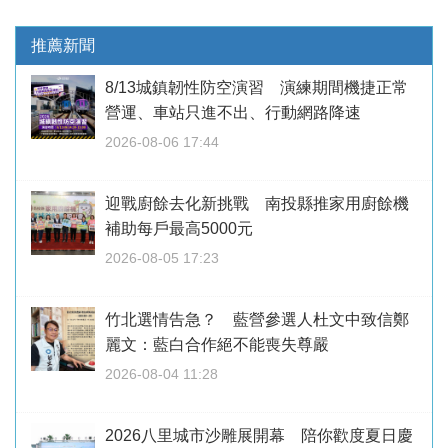
推薦新聞
8/13城鎮韌性防空演習 演練期間機捷正常
營運、車站只進不出、行動網路降速
2026-08-06 17:44
迎戰廚餘去化新挑戰 南投縣推家用廚餘機
補助每戶最高5000元
2026-08-05 17:23
竹北選情告急？ 藍營參選人杜文中致信鄭
麗文：藍白合作絕不能喪失尊嚴
2026-08-04 11:28
2026八里城市沙雕展開幕 陪你歡度夏日慶