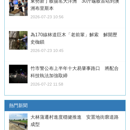
東勢新丁粄揚名大洋洲 30斤龜粄首站到澳
洲布里斯本
2026-07-23 10:56
為170線林道巨木「老前輩」解索 解開歷
史枷鎖
2026-07-23 10:45
竹市警公布上半年十大易肇事路口 將配合
科技執法加強取締
2026-07-22 11:58
熱門新聞
大林蒲遷村進度穩健推進 安置地街廓道路
成型