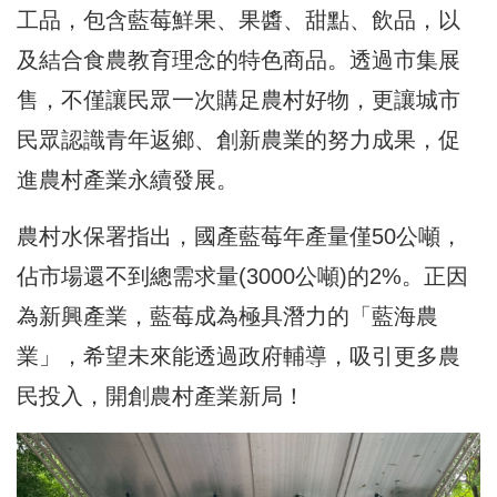
工品，包含藍莓鮮果、果醬、甜點、飲品，以
及結合食農教育理念的特色商品。透過市集展
售，不僅讓民眾一次購足農村好物，更讓城市
民眾認識青年返鄉、創新農業的努力成果，促
進農村產業永續發展。
農村水保署指出，國產藍莓年產量僅50公噸，
佔市場還不到總需求量(3000公噸)的2%。正因
為新興產業，藍莓成為極具潛力的「藍海農
業」，希望未來能透過政府輔導，吸引更多農
民投入，開創農村產業新局！