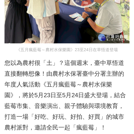
《五月瘋藍莓～農村水保樂園》23至24日在草悟道登場
您以為農村很「土」？這個週末，臺中草悟道
直接翻轉想像！由農村水保署臺中分署主辦的
年度人氣活動《五月瘋藍莓～農村水保樂
園》，將於5月23日至5月24日盛大登場，結合
藍莓市集、音樂演出、親子體驗與環境教育，
打造一場「好吃、好玩、好拍、好買」的城市
農村派對，邀請全民一起「瘋藍莓」！