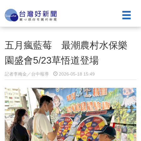
五月瘋藍莓 最潮農村水保樂
園盛會5/23草悟道登場
記者李梅金／台中報導
2026-05-18 15:49