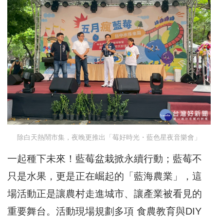
除白天熱鬧市集，夜晚更推出「莓好時光・藍色星夜音樂會」
一起種下未來！藍莓盆栽掀永續行動；藍莓不
只是水果，更是正在崛起的「藍海農業」，這
場活動正是讓農村走進城市、讓產業被看見的
重要舞台。活動現場規劃多項 食農教育與DIY