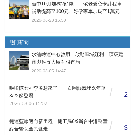
台中10月加碼2好康！ 敬老愛心卡計程車
補助提高至100元、好孕專車加碼至1萬元
2026-06-23 16:30
熱門新聞
水湳轉運中心啟用 啟動區域紅利 頂級建
商與科技大廠爭相布局
2026-08-05 14:47
啦啦隊女神李多慧來了！ 石岡熱氣球嘉年華
/
2
8/22起登場
2026-08-06 15:02
捷運藍線邁向新里程 捷工局8/9辦台中港到童
/
3
綜合醫院全民健走