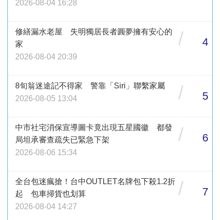
2026-08-04 16:28
修繕漏水老屋 失明獨居長者圓夢擁有安心的
/
4
家
2026-08-04 20:39
8旬翁迷途記不得家 警靠「Siri」聯繫家屬
/
5
2026-08-05 13:04
中市社宅消保宣導圖卡竟出現五星國徽 都發
/
6
局坦承審查疏失已緊急下架
2026-08-06 15:34
全台包迷瘋搶！台中OUTLET名牌包下殺1.2折
/
7
起 包車掃貨也划算
2026-08-04 14:27