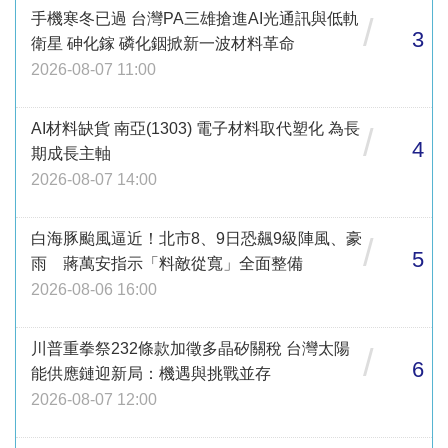
手機寒冬已過 台灣PA三雄搶進AI光通訊與低軌
/
3
衛星 砷化鎵 磷化銦掀新一波材料革命
2026-08-07 11:00
AI材料缺貨 南亞(1303) 電子材料取代塑化 為長
/
4
期成長主軸
2026-08-07 14:00
白海豚颱風逼近！北市8、9日恐飆9級陣風、豪
/
5
雨 蔣萬安指示「料敵從寬」全面整備
2026-08-06 16:00
川普重拳祭232條款加徵多晶矽關稅 台灣太陽
/
6
能供應鏈迎新局：機遇與挑戰並存
2026-08-07 12:00