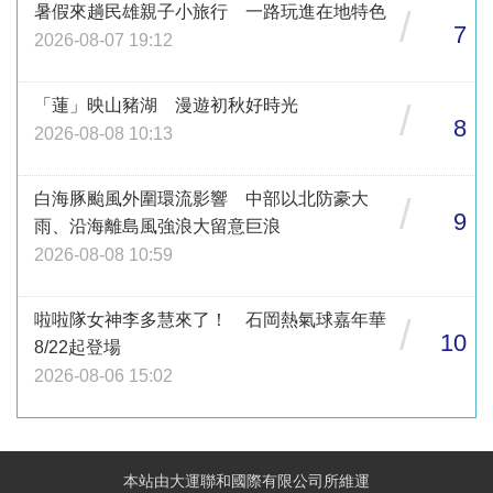
暑假來趟民雄親子小旅行 一路玩進在地特色
/
7
2026-08-07 19:12
「蓮」映山豬湖 漫遊初秋好時光
/
8
2026-08-08 10:13
白海豚颱風外圍環流影響 中部以北防豪大
/
9
雨、沿海離島風強浪大留意巨浪
2026-08-08 10:59
啦啦隊女神李多慧來了！ 石岡熱氣球嘉年華
/
10
8/22起登場
2026-08-06 15:02
本站由大運聯和國際有限公司所維運