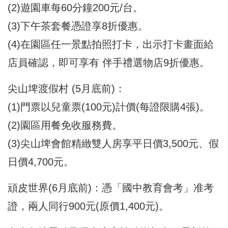
(2)遊園車每60分鐘200元/台。
(3)下午茶套餐憑證享8折優惠。
(4)在園區任一景點拍照打卡，出示打卡畫面給
店員確認，即可享有 伴手禮選物店9折優惠。
尖山埤渡假村 (5月底前)：
(1)門票以兒童票(100元)計價(每證限購4張)。
(2)園區用餐免收服務費。
(3)尖山埤會館精緻雙人房享平日價3,500元、假
日價4,700元。
頑皮世界(6月底前)：憑「國中教育會考」准考
證，兩人同行900元(原價1,400元)。