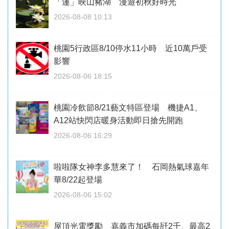
「蓮」映山豬湖 漫遊初秋好時光
2026-08-08 10:13
桃園5行政區8/10停水11小時 近10萬戶受
影響
2026-08-06 18:15
桃園冷飲節8/21藝文特區登場 機捷A1、
A12站快閃店暖身活動即日搶先開跑
2026-08-06 16:29
啦啦隊女神李多慧來了！ 石岡熱氣球嘉年
華8/22起登場
2026-08-06 15:02
屋頂光電獎勵 嘉義市加碼每瓩2千、最高2