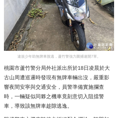
違規少年助無牌車脫逃，蘆竹警強力圍捕連開7單。
桃園市蘆竹警分局外社派出所於18日凌晨於大
古山周遭巡邏時發現有無牌車輛出沒，嚴重影
響夜間安寧與交通安全，員警準備實施攔查
時，一輛疑似同夥之機車竟刻意切入阻擋警
車，導致該無牌車趁隙逃逸。