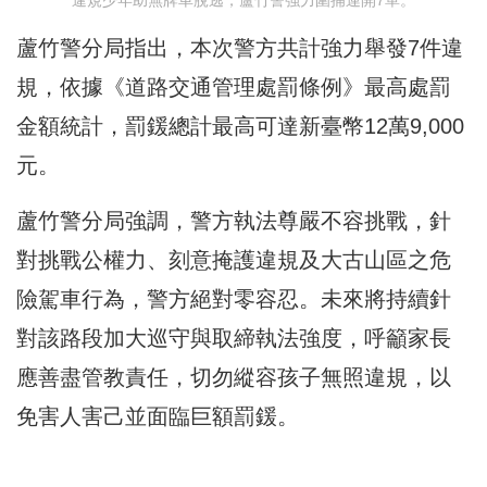
違規少年助無牌車脫逃，蘆竹警強力圍捕連開7單。
蘆竹警分局指出，本次警方共計強力舉發7件違
規，依據《道路交通管理處罰條例》最高處罰
金額統計，罰鍰總計最高可達新臺幣12萬9,000
元。
蘆竹警分局強調，警方執法尊嚴不容挑戰，針
對挑戰公權力、刻意掩護違規及大古山區之危
險駕車行為，警方絕對零容忍。未來將持續針
對該路段加大巡守與取締執法強度，呼籲家長
應善盡管教責任，切勿縱容孩子無照違規，以
免害人害己並面臨巨額罰鍰。