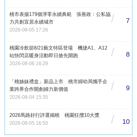
桃市表揚179個淨零永續典範 張善政：公私協
/
7
力共創宜居永續城市
2026-08-05 17:26
桃園冷飲節8/21藝文特區登場 機捷A1、A12
/
8
站快閃店暖身活動即日搶先開跑
2026-08-06 16:29
「桃姊妹禮盒」新品上市 桃市婦幼局攜手企
/
9
業跨界合作開創婦力新價值
2026-08-04 15:35
2026馬路好行評選揭曉 桃園狂攬10大獎
/
10
2026-08-05 16:50