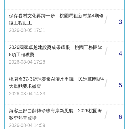
保存眷村文化再跨一步 桃園馬祖新村第4期修
/
3
復工程動工
2026-08-05 17:31
2026國家卓越建設獎成果耀眼 桃園工務團隊
/
4
8項工程獲獎
2026-08-04 17:28
桃園盃3對3籃球賽爆AI灌水爭議 民進黨團提4
/
5
大重點要求徹查
2026-08-04 14:33
海客三部曲翻轉珍珠海岸新風貌 2026桃園海
/
6
客季熱鬧登場
2026-08-04 14:59