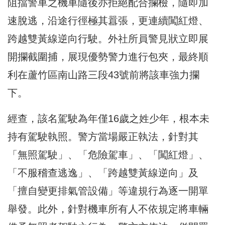
阻擋警車之機車隨後亦拒絕配合攔檢，隨即加
速脫逃，沿途行徑極其囂張，更連續闖紅燈、
跨越雙黃線逆向行駛。外社所員警見狀立即展
開攔截圍捕，展現優勢警力進行包夾，最終順
利在蘆竹區南山路三段43號前將該車強力攔
下。
經查，該名駕駛為年僅16歲之姓少年，根本未
持有駕駛執照。警方當場嚴正執法，針對其
「無照駕駛」、「危險駕車」、「闖紅燈」、
「不服稽查逃逸」、「跨越雙黃線逆向」及
「擅自變更排氣管設備」等違規行為逐一開單
舉發。此外，針對機車所有人不依規定將車輛