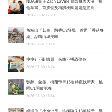
NBA灌籃王Zach LaVine 降臨桃園大溪 揮
毫草書、首擲聖筊稱讚桃園處處是驚喜
2026-08-02 17:29
角板山「菇事」飄香8/2登場 首辦「香菇餐
桌」品嚐山城美味
2026-07-31 19:12
瘦瘦針不亂購買 來路不明恐傷身
2026-07-30 16:24
鸚鵡、象龜、柯爾鴨等15隻特寵找新家 桃
園8/1開放認養
2026-07-30 15:54
婦誤信「改命消災」詐術險失13萬餘元 警