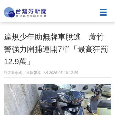
違規少年助無牌車脫逃 蘆竹
警強力圍捕連開7單「最高狂罰
12.9萬」
記者葉志成 ／桃園報導
2026-05-18 12:29